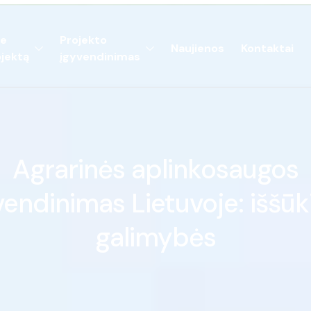
ie
Projekto
Naujienos
Kontaktai
jektą
įgyvendinimas
Agrarinės aplinkosaugos
vendinimas Lietuvoje: iššūkia
galimybės