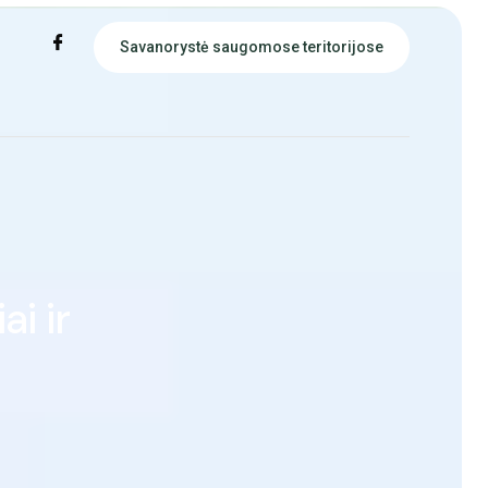
Savanorystė saugomose teritorijose
i ir