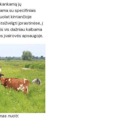
akankamą jų
jama su specifiniais
nuolat kintančioje
tsižvelgti įprastinėse, į
is vis dažniau kalbama
ės įvairovės apsaugoje.
mas nuotr.