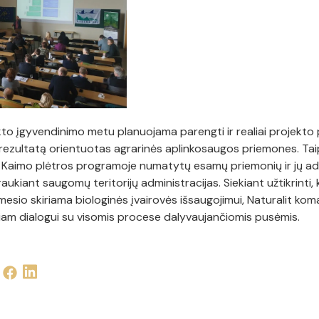
to įgyvendinimo metu planuojama parengti ir realiai projekto p
į rezultatą orientuotas agrarinės aplinkosaugos priemones. Tai
l Kaimo plėtros programoje numatytų esamų priemonių ir jų a
raukiant saugomų teritorijų administracijas. Siekiant užtikrinti
esio skiriama biologinės įvairovės išsaugojimui, Naturalit ko
am dialogui su visomis procese dalyvaujančiomis pusėmis.