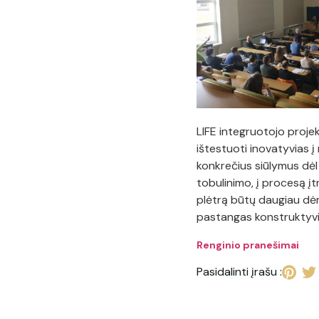
LIFE integruotojo projek
ištestuoti inovatyvias 
konkrečius siūlymus dė
tobulinimo, į procesą įt
plėtrą būtų daugiau dėm
pastangas konstruktyvi
Renginio pranešimai
Pasidalinti įrašu :