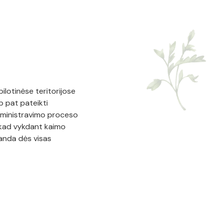
ilotinėse teritorijose
p pat pateikti
dministravimo proceso
, kad vykdant kaimo
manda dės visas