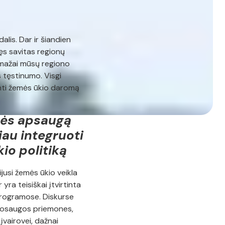
alis. Dar ir šiandien
ęs savitas regionų
emažai mūsų regiono
 tęstinumo. Visgi
inti žemės ūkio daromą
ovės apsaugą
au integruoti
io politiką
jusi žemės ūkio veikla
yra teisiškai įtvirtinta
programose. Diskurse
nkosaugos priemones,
įvairovei, dažnai