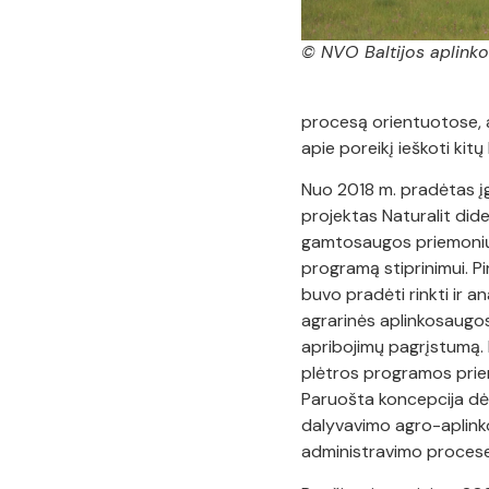
© NVO Baltijos aplinko
procesą orientuotose, 
apie poreikį ieškoti ki
Nuo 2018 m. pradėtas įg
projektas Naturalit dide
gamtosaugos priemonių 
programą stiprinimui. Pi
buvo pradėti rinkti ir 
agrarinės aplinkosaugo
apribojimų pagrįstumą.
plėtros programos prie
Paruošta koncepcija dėl
dalyvavimo agro-aplink
administravimo procese