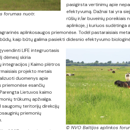
pasigirsta vertinimų apie nep
efektyvumą. Dažnai tai yra sie
s forumas nuotr.
rūšių ir/ar buveinių poreikiais 
aplinkoje, į kuriuos sudėtinga a
agrarinės aplinkosaugos priemonėse. Todėl pastaraisiais meta
tų būdų, kaip būtų galima pasiekti didesnio efektyvumo biologin
yvendinti LIFE integruotasis
lį dėmesį skiria
integracijos į Kaimo plėtros
rmaisiais projekto metais
analizuoti duomenys apie
s priemonėse esančių
 Parengta Lietuvos kaimo
monių trūkumų apžvalga.
 saugomų teritorijų direkcijų
osauginių priemonių
.
© NVO Baltijos aplinkos foru