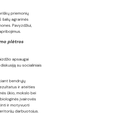
oriškų priemonių
 šalių agrarinės
mones. Pavyzdžiui,
apribojimus.
imo plėtros
aizdžio apsaugai
iskusiją su socialiniais
ekiant bendrųjų
zultatus ir ateities
mės ūkio, mokslo bei
biologinės įvairovės
nti ir motyvuoti
teritorijų darbuotojus.