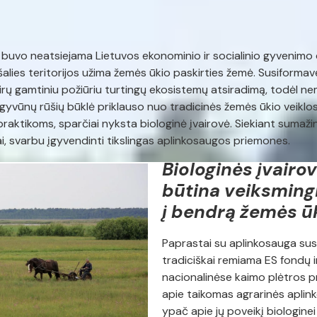
s buvo neatsiejama Lietuvos ekonominio ir socialinio gyvenimo d
šalies teritorijos užima žemės ūkio paskirties žemė. Susiformav
irų gamtiniu požiūriu turtingų ekosistemų atsiradimą, todėl n
gyvūnų rūšių būklė priklauso nuo tradicinės žemės ūkio veiklos
 praktikoms, sparčiai nyksta biologinė įvairovė. Siekiant sumaž
ai, svarbu įgyvendinti tikslingas aplinkosaugos priemones.
Biologinės įvair
būtina veiksmingi
į bendrą žemės ūk
Paprastai su aplinkosauga susi
tradiciškai remiama ES fondų ir 
nacionalinėse kaimo plėtros 
apie taikomas agrarinės apli
ypač apie jų poveikį biologinei 