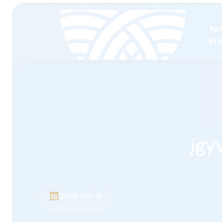
Ap
pro
įgy
2019-03-18