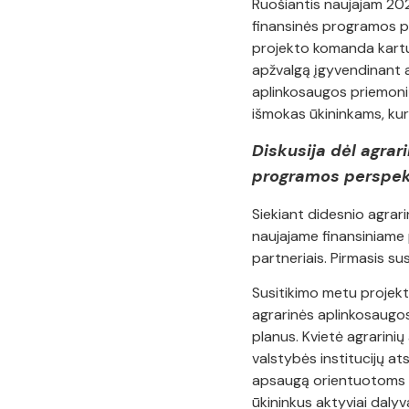
Ruošiantis naujajam 20
finansinės programos pe
projekto komanda kartu 
apžvalgą įgyvendinant a
aplinkosaugos priemonių
išmokas ūkininkams, kur
Diskusija dėl agra
programos perspe
Siekiant didesnio agrar
naujajame finansiniame p
partneriais. Pirmasis sus
Susitikimo metu projekto
agrarinės aplinkosaugos 
planus. Kvietė agrarini
valstybės institucijų a
apsaugą orientuotoms a
ūkininkus aktyviai dalyv