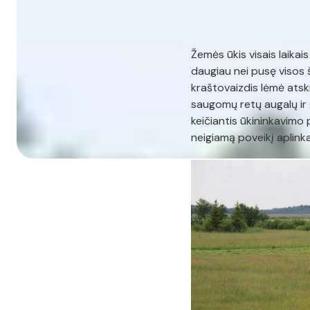
Žemės ūkis visais laikai
daugiau nei pusę visos 
kraštovaizdis lėmė atsk
saugomų retų augalų ir 
keičiantis ūkininkavimo
neigiamą poveikį aplink