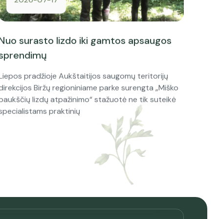
Nuo surasto lizdo iki gamtos apsaugos
sprendimų
Liepos pradžioje Aukštaitijos saugomų teritorijų
direkcijos Biržų regioniniame parke surengta „Miško
paukščių lizdų atpažinimo“ stažuotė ne tik suteikė
specialistams praktinių