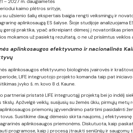
21 – 2027 m. daugiametės
riodui kaimo plėtros srityje,
su užsienio šalių ekspertais baigia rengti veiksmingų ir novat
grarinę aplinkosaugą ES šalyse. Šioje studijoje analizuojama ES
 geroji praktika, ypač atkreipiant dėmesį į novatoriškas prie
ios mokamos už pasiektą rezultatą, o ne už prisiimtus veiklos 
rinės aplinkosaugos efektyvumo ir nacionalinės Ka
ktyvų
inės aplinkosaugos efektyvumo biologinės įvairovės ir kraštov
eriode, LIFE integruotojo projekto komanda taip pat iniciavo d
itikimas įvyko š. m. kovo 8 d. Kaune.
 partneriai pristatė LIFE integruotąjį projektą bei jo indėlį si
tikslų. Apžvelgė veiklų, susijusių su žemės ūkiu, pirmųjų metų re
ų aplinkosaugos priemonių įgyvendinimo patirtimi pasidalinti že
tstovus. Susitikime daug dėmesio skirta naujoms, į efektyvesnę 
grarinės aplinkosaugos priemonėms. Diskutuota, kaip paskati
auti programose, kaip į procesą įtraukti seniūnijų ir saugomų 