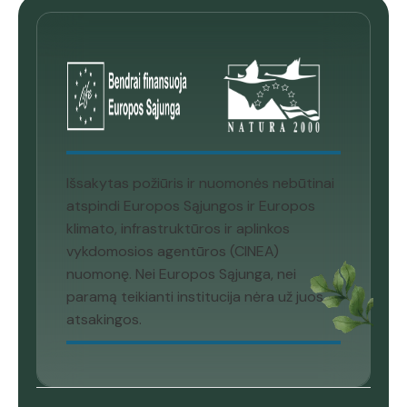
Išsakytas požiūris ir nuomonės nebūtinai
atspindi Europos Sąjungos ir Europos
klimato, infrastruktūros ir aplinkos
vykdomosios agentūros (CINEA)
nuomonę. Nei Europos Sąjunga, nei
paramą teikianti institucija nėra už juos
atsakingos.