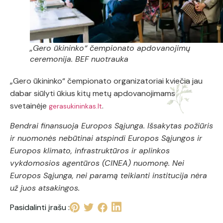
„Gero ūkininko“ čempionato apdovanojimų
ceremonija. BEF nuotrauka
„Gero ūkininko“ čempionato organizatoriai kviečia jau
dabar siūlyti ūkius kitų metų apdovanojimams
svetainėje
.
gerasukininkas.lt
Bendrai finansuoja Europos Sąjunga. Išsakytas požiūris
ir nuomonės nebūtinai atspindi Europos Sąjungos ir
Europos klimato, infrastruktūros ir aplinkos
vykdomosios agentūros (CINEA) nuomonę. Nei
Europos Sąjunga, nei paramą teikianti institucija nėra
už juos atsakingos.
Pasidalinti įrašu :