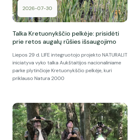
2026-07-30
Talka Kretuonykščio pelkėje: prisidėti
prie retos augalų rūšies išsaugojimo
Liepos 29 d. LIFE integruotojo projekto NATURALIT
iniciatyva vyko talka Aukštaitijos nacionaliniame
parke plytinčioje Kretuonykščio pelkėje, kuri
priklauso Natura 2000