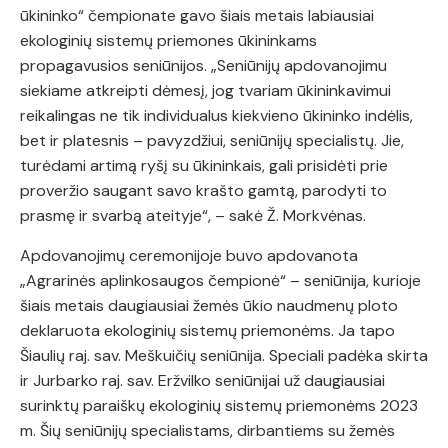
ūkininko“ čempionate gavo šiais metais labiausiai
ekologinių sistemų priemones ūkininkams
propagavusios seniūnijos. „Seniūnijų apdovanojimu
siekiame atkreipti dėmesį, jog tvariam ūkininkavimui
reikalingas ne tik individualus kiekvieno ūkininko indėlis,
bet ir platesnis – pavyzdžiui, seniūnijų specialistų. Jie,
turėdami artimą ryšį su ūkininkais, gali prisidėti prie
proveržio saugant savo krašto gamtą, parodyti to
prasmę ir svarbą ateityje“, – sakė Ž. Morkvėnas.
Apdovanojimų ceremonijoje buvo apdovanota
„Agrarinės aplinkosaugos čempionė“ – seniūnija, kurioje
šiais metais daugiausiai žemės ūkio naudmenų ploto
deklaruota ekologinių sistemų priemonėms. Ja tapo
Šiaulių raj. sav. Meškuičių seniūnija. Speciali padėka skirta
ir Jurbarko raj. sav. Eržvilko seniūnijai už daugiausiai
surinktų paraiškų ekologinių sistemų priemonėms 2023
m. Šių seniūnijų specialistams, dirbantiems su žemės