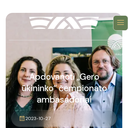
Apdovanoti „Gero
ūkininko“ čempionato
ambasadoriai
2023-10-27