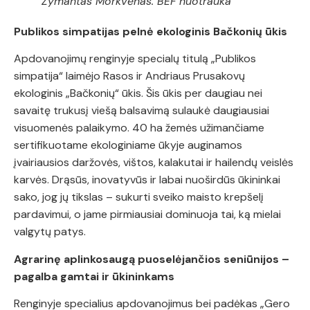
Žymantas Morkvėnas. BEF nuotrauka
Publikos simpatijas pelnė ekologinis Bačkonių ūkis
Apdovanojimų renginyje specialų titulą „Publikos
simpatija“ laimėjo Rasos ir Andriaus Prusakovų
ekologinis „Bačkonių“ ūkis. Šis ūkis per daugiau nei
savaitę trukusį viešą balsavimą sulaukė daugiausiai
visuomenės palaikymo. 40 ha žemės užimančiame
sertifikuotame ekologiniame ūkyje auginamos
įvairiausios daržovės, vištos, kalakutai ir hailendų veislės
karvės. Drąsūs, inovatyvūs ir labai nuoširdūs ūkininkai
sako, jog jų tikslas – sukurti sveiko maisto krepšelį
pardavimui, o jame pirmiausiai dominuoja tai, ką mielai
valgytų patys.
Agrarinę aplinkosaugą puoselėjančios seniūnijos –
pagalba gamtai ir ūkininkams
Renginyje specialius apdovanojimus bei padėkas „Gero