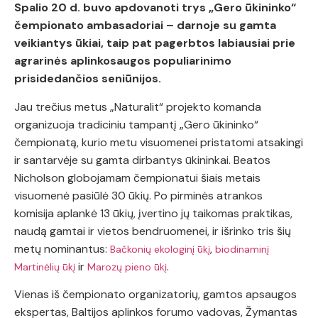
Spalio 20 d. buvo apdovanoti trys „Gero ūkininko“
čempionato ambasadoriai – darnoje su gamta
veikiantys ūkiai, taip pat
pagerbtos labiausiai prie
agrarinės aplinkosaugos populiarinimo
prisidedančios seniūnijos
.
Jau trečius metus „Naturalit“ projekto komanda
organizuoja tradiciniu tampantį „Gero ūkininko“
čempionatą, kurio metu visuomenei pristatomi atsakingi
ir santarvėje su gamta dirbantys ūkininkai. Beatos
Nicholson globojamam čempionatui šiais metais
visuomenė pasiūlė 30 ūkių. Po pirminės atrankos
komisija aplankė 13 ūkių, įvertino jų taikomas praktikas,
naudą gamtai ir vietos bendruomenei, ir išrinko tris šių
metų nominantus:
,
Bačkonių ekologinį ūkį
biodinaminį
ir
.
Martinėlių ūkį
Marozų pieno ūkį
Vienas iš čempionato organizatorių, gamtos apsaugos
ekspertas, Baltijos aplinkos forumo vadovas, Žymantas