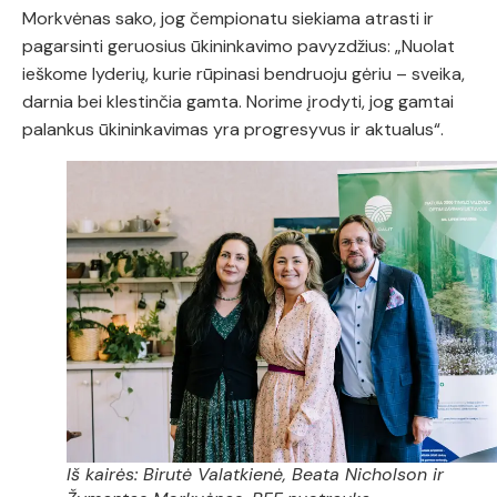
Morkvėnas sako, jog čempionatu siekiama atrasti ir
pagarsinti geruosius ūkininkavimo pavyzdžius: „Nuolat
ieškome lyderių, kurie rūpinasi bendruoju gėriu – sveika,
darnia bei klestinčia gamta. Norime įrodyti, jog gamtai
palankus ūkininkavimas yra progresyvus ir aktualus“.
Iš kairės: Birutė Valatkienė, Beata Nicholson ir