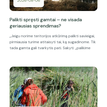
2026-08-06
Palikti spręsti gamtai – ne visada
geriausias sprendimas?
„Jeigu norime teritorijos atkūrimą palikti savieigai,
pirmiausia turime atitaisyti tai, ką sugadinome. Tik
tada gamta gali tvarkytis pati. Sakyti: „palikime