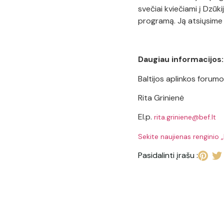
svečiai kviečiami į Dzūki
programą. Ją atsiųsime 
Daugiau informacijos:
Baltijos aplinkos forum
Rita Grinienė
El.p.
rita.griniene@bef.lt
Sekite naujienas renginio 
Pasidalinti įrašu :