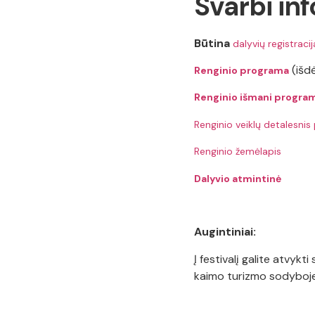
Svarbi inf
Būtina
dalyvių registracij
(išdė
Renginio programa
Renginio išmani progra
Renginio veiklų detalesnis
Renginio žemėlapis
Dalyvio atmintinė
Augintiniai:
Į festivalį galite atvykt
kaimo turizmo sodyboje, 