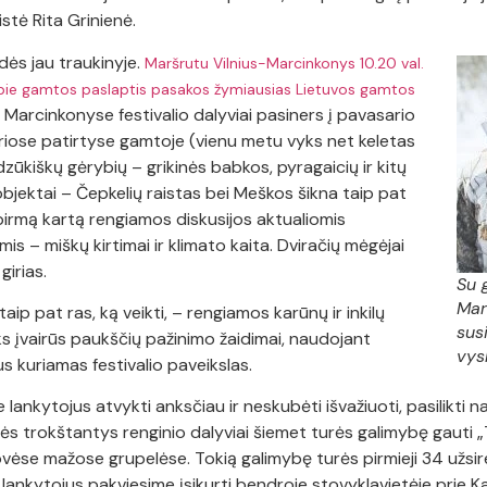
stė Rita Grinienė.
dės jau traukinyje.
Maršrutu Vilnius-Marcinkonys 10.20 val.
apie gamtos paslaptis pasakos žymiausias Lietuvos gamtos
. Marcinkonyse festivalio dalyviai pasiners į pavasario
riose patirtyse gamtoje (vienu metu vyks net keletas
zūkiškų gėrybių – grikinės babkos, pyragaicių ir kitų
objektai – Čepkelių raistas bei Meškos šikna taip pat
pirmą kartą rengiamos diskusijos aktualiomis
 – miškų kirtimai ir klimato kaita. Dviračių mėgėjai
girias.
Su 
Mar
 taip pat ras, ką veikti, – rengiamos karūnų ir inkilų
susi
 įvairūs paukščių pažinimo žaidimai, naudojant
vys
s kuriamas festivalio paveikslas.
 lankytojus atvykti anksčiau ir neskubėti išvažiuoti, pasilikti n
s trokštantys renginio dalyviai šiemet turės galimybę gauti „Ty
vėse mažose grupelėse. Tokią galimybę turės pirmieji 34 užsire
 lankytojus pakviesime įsikurti bendroje stovyklavietėje prie Ka