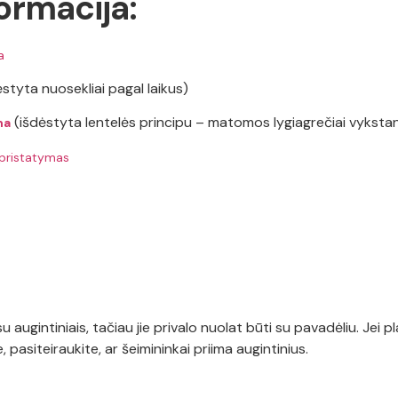
ormacija:
a
styta nuosekliai pagal laikus)
(išdėstyta lentelės principu – matomos lygiagrečiai vykstan
ma
 pristatymas
i su augintiniais, tačiau jie privalo nuolat būti su pavadėliu. Jei 
pasiteiraukite, ar šeimininkai priima augintinius.