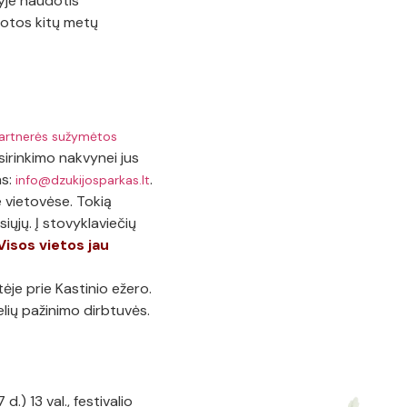
yje naudotis
dotos kitų metų
artnerės sužymėtos
sirinkimo nakvynei jus
as:
.
info@dzukijosparkas.lt
 vietovėse. Tokią
siųjų. Į stovyklaviečių
Visos vietos jau
ėje prie Kastinio ežero.
elių pažinimo dirbtuvės.
) 13 val., festivalio