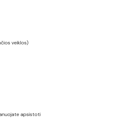
čios veiklos)
planuojate apsistoti