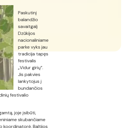
Paskutinį
balandžio
savaitgalį
Dzūkijos
nacionaliniame
parke vyks jau
tradicija tapęs
festivalis
„Vidur girių“.
Jis pakvies
lankytojus į
bundančios
inių festivalio
amtą, joje įsibūti,
ndieniniame skubančiame
jo koordinatorė, Baltijos