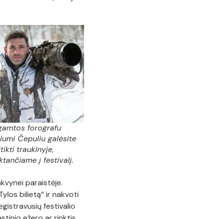
gamtos forografu
iumi Čepuliu galėsite
tikti traukinyje,
ktančiame į festivalį.
akvynei paraistėje.
los bilietą“ ir nakvoti
gistravusių festivalio
stinio ežero ar rinktis