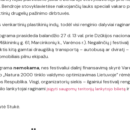
 Bendroje stovyklavietėse nakvojančių lauks speciali vakaro 
aktinių drugelių pažinimo dirbtuvės.
vienkartinių plastikinių indų, todėl visi renginio dalyviai ragina
ograma prasideda balandžio 27 d. 13 val. prie Dzūkijos naciona
ininkų g. 61, Marcinkonių k., Varėnos r.). Negalinčių į festivalį
inktis kitą gamtai draugišką transportą – autobusą ar dviratį 
omobiliais pilnu ekipažu.
ograma
nemokama
, nes festivaliui dalinį finansavimą skyrė Va
to „Natura 2000 tinklo valdymo optimizavimas Lietuvoje” rėmė
 Respublika. Visgi, organizatorių siekis – ilgainiui festivalį re
valio lankytojai raginami
i
įsigyti saugomų teritorijų lankytojo bilietą
utė Stukė.