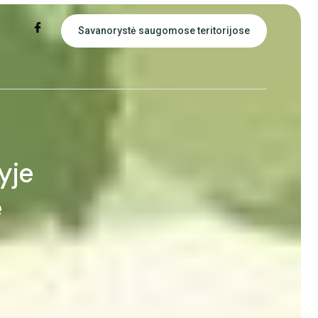
Savanorystė saugomose teritorijose
yje
e