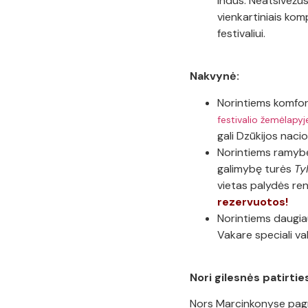
indus. Neatsivežus
vienkartiniais ko
festivaliui.
Nakvynė:
Norintiems komfo
festivalio žemėlapyj
gali Dzūkijos nacio
Norintiems ramybės
galimybę turės
Ty
vietas palydės ren
rezervuotos!
Norintiems daugiau
Vakare speciali va
Nori gilesnės patirti
Nors Marcinkonyse pagrin