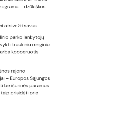
programa – dzūkiškos
mi atsivežti savus.
linio parko lankytojų
 vykti traukiniu renginio
– arba kooperuotis
rėnos rajono
jai – Europos Sąjungos
ngti be išorinės paramos
r taip prisidėti prie