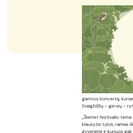
gamtos koncertą, kuriame
žvaigždžių – gervių – ry
„Šiemet festivalio tema 
klausytis tylos, ramiai 
gyvenime ir kuriuos gali