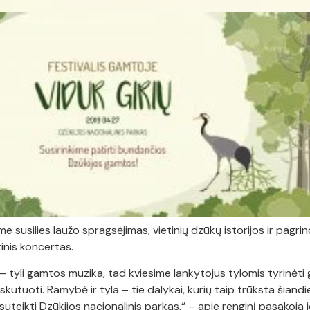
 susilies laužo spragsėjimas, vietinių dzūkų istorijos ir pagrind
tinis koncertas.
– tyli gamtos muzika, tad kviesime lankytojus tylomis tyrinėti g
diskutuoti. Ramybė ir tyla – tie dalykai, kurių taip trūksta šia
 suteikti Dzūkijos nacionalinis parkas,“ – apie renginį pasakoja 