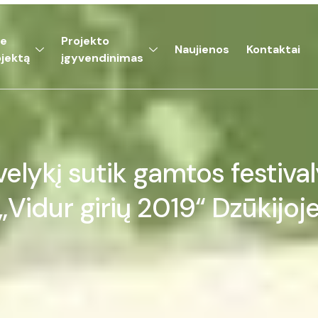
ie
Projekto
Naujienos
Kontaktai
jektą
įgyvendinimas
velykį sutik gamtos festival
„Vidur girių 2019“ Dzūkijoj