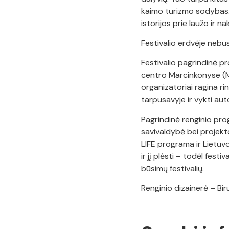
kaimo turizmo sodybas.
istorijos prie laužo ir n
Festivalio erdvėje nebus 
Festivalio pagrindinė pr
centro Marcinkonyse (Mišk
organizatoriai ragina r
tarpusavyje ir vykti aut
Pagrindinė renginio pr
savivaldybė bei projek
LIFE programa ir Lietuvos
ir jį plėsti – todėl festi
būsimų festivalių.
Renginio dizainerė – Bir