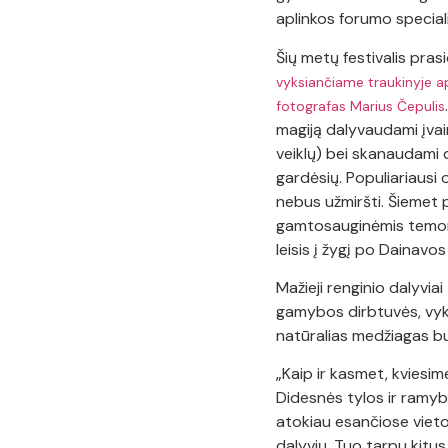
aplinkos forumo speciali
Šių metų festivalis prasi
vyksiančiame traukinyje 
fotografas Marius Čepulis
magiją dalyvaudami įvai
veiklų) bei skanaudami d
gardėsių. Populiariausi 
nebus užmiršti. Šiemet 
gamtosauginėmis temomis
leisis į žygį po Dainavos 
Mažieji renginio dalyviai
gamybos dirbtuvės, vyks
natūralias medžiagas bu
„Kaip ir kasmet, kviesime
Didesnės tylos ir ramybė
atokiau esančiose vieto
dalyvių. Tuo tarpu kitus