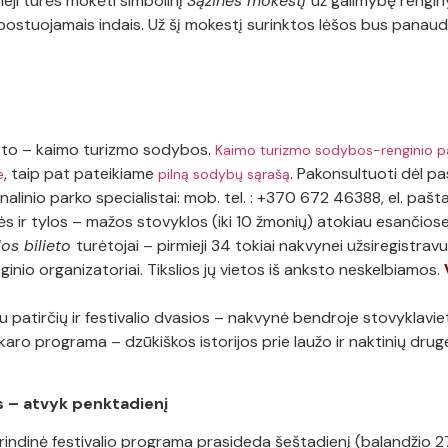
ieji turės mokėti simbolinį
Sąžinės mokestį
už galimybę rengin
mpostuojamais indais. Už šį mokestį surinktos lėšos bus panau
rto – kaimo turizmo sodybos.
Kaimo turizmo sodybos-renginio p
, taip pat pateikiame
. Pakonsultuoti dėl pa
e
pilną sodybų sąrašą
nalinio parko specialistai: mob. tel. : +370 672 46388, el. pašt
 ir tylos – mažos stovyklos (iki 10 žmonių) atokiau esančiose
los bilieto
turėtojai – pirmieji 34 tokiai nakvynei užsiregistravu
ginio organizatoriai. Tikslios jų vietos iš anksto neskelbiamos.
 patirčių ir festivalio dvasios – nakvynė bendroje stovyklaviet
karo programa – dzūkiškos istorijos prie laužo ir naktinių drug
es – atvyk penktadienį
dinė festivalio programa prasideda šeštadienį (balandžio 27 d.