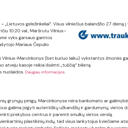
– „Lietuvos geležinkeliai”. Visus vilniečius balandžio 27 dieną į 
ančiu 10:20
val., Maršrutu Vilnius–
iame vyks garsaus gamtos
rašytojo Mariaus Čepulio
tu Vilnius-Marcinkonys (bet kuriuo laiku) vykstantys žmonės g
iuo atveju kasoje reikia išsiimti „tuščią“ bilietą.
 nuolaidos.
.
Daugiau informacijos
nių grynųjų pinigų. Marcinkonyse nėra bankomato ar galimybės 
 bus galima įsigyti autentiškų užkandžių ir gardumynų, vietos 
nkti prekybos centrus ir paremti smulkų vietos verslą.
ienkartinių plastikinių indų, tad visus lankytojus kviečiame atsi