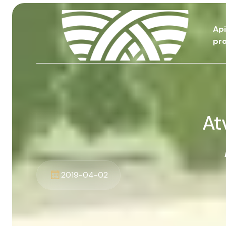
Ap
pro
At
2019-04-02