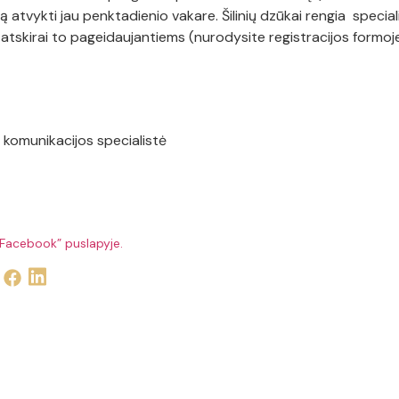
ją atvykti jau penktadienio vakare. Šilinių dzūkai rengia specialią
atskirai to pageidaujantiems (nurodysite registracijos formoje
o komunikacijos specialistė
„Facebook” puslapyje.