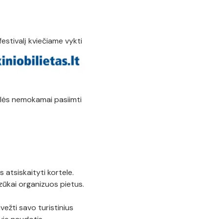
festivalį kviečiame vykti
alės nemokamai pasiimti
atsiskaityti kortele.
dzūkai organizuos pietus.
vežti savo turistinius