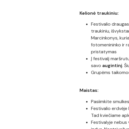
Kelionė traukiniu:
Festivalio draugas 
traukiniu, išvykst
Marcinkonys, kur
fotomenininko ir 
pristatymas
Į festivalį maršru
savo
augintinį
. Š
Grupėms taikomos
Maistas:
Pasiimkite smulkes
Festivalio erdvėje
Tad kviečiame aple
Festivalyje nebus v