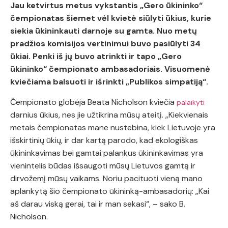
Jau ketvirtus metus vykstantis „Gero ūkininko“
čempionatas šiemet vėl kvietė siūlyti ūkius, kurie
siekia ūkininkauti darnoje su gamta. Nuo metų
pradžios komisijos vertinimui buvo pasiūlyti 34
ūkiai. Penki iš jų buvo atrinkti ir tapo „Gero
ūkininko“ čempionato ambasadoriais. Visuomenė
kviečiama balsuoti ir išrinkti „Publikos simpatiją“.
Čempionato globėja Beata Nicholson kviečia
palaikyti
darnius ūkius, nes jie užtikrina mūsų ateitį. „Kiekvienais
metais čempionatas mane nustebina, kiek Lietuvoje yra
išskirtinių ūkių, ir dar kartą parodo, kad ekologiškas
ūkininkavimas bei gamtai palankus ūkininkavimas yra
vienintelis būdas išsaugoti mūsų Lietuvos gamtą ir
dirvožemį mūsų vaikams. Noriu pacituoti vieną mano
aplankytą šio čempionato ūkininką-ambasadorių: „Kai
aš darau viską gerai, tai ir man sekasi“, – sako B.
Nicholson.