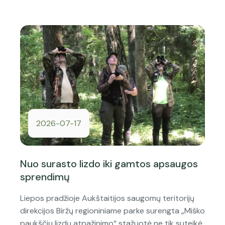
2026-07-17
Nuo surasto lizdo iki gamtos apsaugos
sprendimų
Liepos pradžioje Aukštaitijos saugomų teritorijų
direkcijos Biržų regioniniame parke surengta „Miško
paukščių lizdų atpažinimo“ stažuotė ne tik suteikė