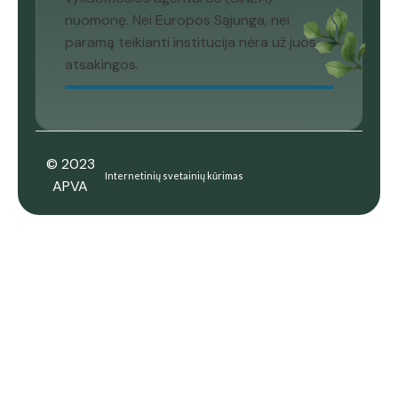
nuomonę. Nei Europos Sąjunga, nei
paramą teikianti institucija nėra už juos
atsakingos.
© 2023
Internetinių svetainių kūrimas
APVA