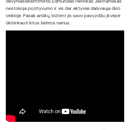
devyniasdešimtmetis Edmundas Henrikas Jastramskas
nestokoja pozityvumo ir vis dar aktyviai dalyvauja ūkio
veikloje. Pasak anūkų, būtent jis savo pavyzdžiu įkvėpė
ūkininkauti kitus šeimos narius.