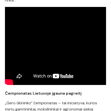
rinka“.
Čempionatas Lietuvoje įgauna pagreitį
„Gero ūkininko“ čempionatas – tai iniciatyva, kurios
metu gamtininkai, mokslininkai ir agronomai siekia