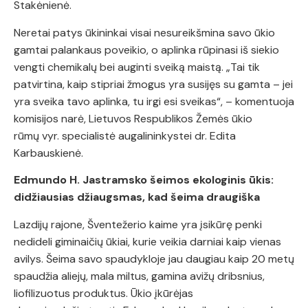
Stakėnienė.
Neretai patys ūkininkai visai nesureikšmina savo ūkio
gamtai palankaus poveikio, o aplinka rūpinasi iš siekio
vengti chemikalų bei auginti sveiką maistą. „Tai tik
patvirtina, kaip stipriai žmogus yra susijęs su gamta – jei
yra sveika tavo aplinka, tu irgi esi sveikas“, – komentuoja
komisijos narė, Lietuvos Respublikos Žemės ūkio
rūmų vyr. specialistė augalininkystei dr. Edita
Karbauskienė.
Edmundo H. Jastramsko šeimos ekologinis ūkis:
didžiausias džiaugsmas, kad šeima draugiška
Lazdijų rajone, Šventežerio kaime yra įsikūrę penki
nedideli giminaičių ūkiai, kurie veikia darniai kaip vienas
avilys. Šeima savo spaudykloje jau daugiau kaip 20 metų
spaudžia aliejų, mala miltus, gamina avižų dribsnius,
liofilizuotus produktus. Ūkio įkūrėjas