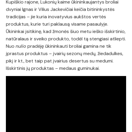
Kupiškio rajone, Lukonių kaime ūkininkaujantys broliai
dvyniai Ignas ir Vilius Jackevičiai keičia bitininkystės
tradicijas – jie kuria inovatyvius aukštos vertės
produktus, kurie turi paklausą visame pasaulyje.
Ūkininkai įsitikinę, kad žmonės šiuo metu ieško išskirtinio,
natūralaus ir sveiko produkto, todėl tą stengiasi atliepti.
Nuo
nulio
pradėję ūkininkauti broliai gamina ne tik
įprastus produktus – įvairių sezonų medų, žiedadulkes,
pikį ir kt., bet taip pat įvairius desertus su medumi.
Išskirtinis jų produktas – medaus guminukai.