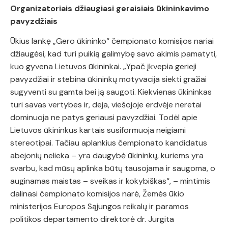
Organizatoriais džiaugiasi geraisiais ūkininkavimo
pavyzdžiais
Ūkius lankę „Gero ūkininko“ čempionato komisijos nariai
džiaugėsi, kad turi puikią galimybę savo akimis pamatyti,
kuo gyvena Lietuvos ūkininkai. „Ypač įkvepia gerieji
pavyzdžiai ir stebina ūkininkų motyvacija siekti gražiai
sugyventi su gamta bei ją saugoti. Kiekvienas ūkininkas
turi savas vertybes ir, deja, viešojoje erdvėje neretai
dominuoja ne patys geriausi pavyzdžiai. Todėl apie
Lietuvos ūkininkus kartais susiformuoja neigiami
stereotipai. Tačiau aplankius čempionato kandidatus
abejonių nelieka – yra daugybė ūkininkų, kuriems yra
svarbu, kad mūsų aplinka būtų tausojama ir saugoma, o
auginamas maistas – sveikas ir kokybiškas“, – mintimis
dalinasi čempionato komisijos narė, Žemės ūkio
ministerijos Europos Sąjungos reikalų ir paramos
politikos departamento direktorė dr. Jurgita