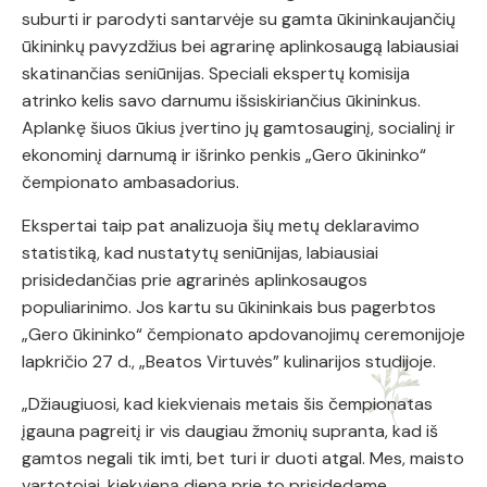
suburti ir parodyti santarvėje su gamta ūkininkaujančių
ūkininkų pavyzdžius bei agrarinę aplinkosaugą labiausiai
skatinančias seniūnijas. Speciali ekspertų komisija
atrinko kelis savo darnumu išsiskiriančius ūkininkus.
Aplankę šiuos ūkius įvertino jų gamtosauginį, socialinį ir
ekonominį darnumą ir išrinko penkis „Gero ūkininko“
čempionato ambasadorius.
Ekspertai taip pat analizuoja šių metų deklaravimo
statistiką, kad nustatytų seniūnijas, labiausiai
prisidedančias prie agrarinės aplinkosaugos
populiarinimo. Jos kartu su ūkininkais bus pagerbtos
„Gero ūkininko“ čempionato apdovanojimų ceremonijoje
lapkričio 27 d., „Beatos Virtuvės” kulinarijos studijoje.
„Džiaugiuosi, kad kiekvienais metais šis čempionatas
įgauna pagreitį ir vis daugiau žmonių supranta, kad iš
gamtos negali tik imti, bet turi ir duoti atgal. Mes, maisto
vartotojai, kiekvieną dieną prie to prisidedame