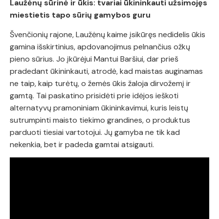
Laužėnų sūrinė ir ūkis: tvariai ūkininkauti užsimojęs
miestietis tapo sūrių gamybos guru
Švenčionių rajone, Laužėnų kaime įsikūręs nedidelis ūkis
gamina išskirtinius, apdovanojimus pelnančius ožkų
pieno sūrius. Jo įkūrėjui Mantui Baršiui, dar prieš
pradedant ūkininkauti, atrodė, kad maistas auginamas
ne taip, kaip turėtų, o žemės ūkis žaloja dirvožemį ir
gamtą. Tai paskatino prisidėti prie idėjos ieškoti
alternatyvų pramoniniam ūkininkavimui, kuris leistų
sutrumpinti maisto tiekimo grandines, o produktus
parduoti tiesiai vartotojui. Jų gamyba ne tik kad
nekenkia, bet ir padeda gamtai atsigauti.