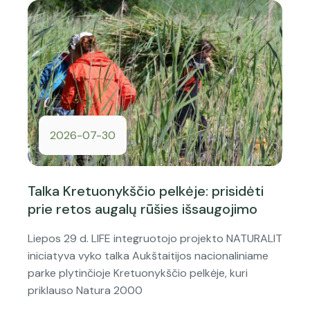
2026-07-30
Talka Kretuonykščio pelkėje: prisidėti
prie retos augalų rūšies išsaugojimo
Liepos 29 d. LIFE integruotojo projekto NATURALIT
iniciatyva vyko talka Aukštaitijos nacionaliniame
parke plytinčioje Kretuonykščio pelkėje, kuri
priklauso Natura 2000