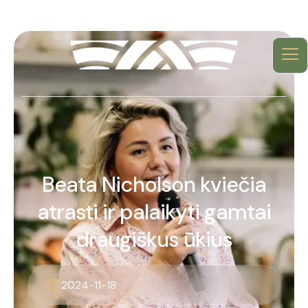
Beata Nicholson kviečia
atrasti ir palaikyti gamtai
draugiškus ūkius
2024-11-18