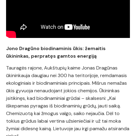
Jono Dragūno biodinaminis ūkis: žemaitis
ūkininkas, perpratęs gamtos energiją
Tauragės rajone, Aukštupių kaime Jonas Dragūnas
ūkininkauja daugiau nei 300 ha teritorijoje, remdamasis
ekologiniais ir biodinaminiais principais. Mišrus nemažas
ūkis gyvuoja nenaudojant jokios chemijos. Ūkininkas
įsitikinęs, kad biodinaminiai grūdai – skalsesni: „Kai
iškepamas pyragas iš biodinaminių grūdų, jauti saiką.
Chemizuotą kai žmogus valgo, saiko nejaučia. Dėl to
tokius grūdus labai vertina užsieniečiai ir už tai moka
žymiai didesnę kainą. Lietuvoje jau irgi pamažu atsiranda