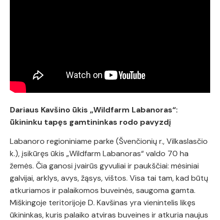
Dariaus Kavšino ūkis „Wildfarm Labanoras“:
ūkininku tapęs gamtininkas rodo pavyzdį
Labanoro regioniniame parke (Švenčionių r., Vilkaslasčio
k.), įsikūręs ūkis „Wildfarm Labanoras“ valdo 70 ha
žemės. Čia ganosi įvairūs gyvuliai ir paukščiai: mėsiniai
galvijai, arklys, avys, žąsys, vištos. Visa tai tam, kad būtų
atkuriamos ir palaikomos buveinės, saugoma gamta.
Miškingoje teritorijoje D. Kavšinas yra vienintelis likęs
ūkininkas, kuris palaiko atviras buveines ir atkuria naujus