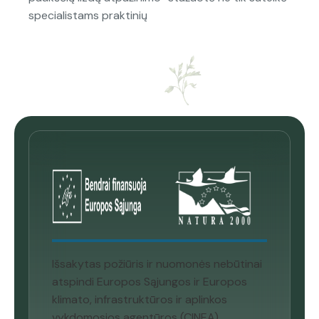
specialistams praktinių
Išsakytas požiūris ir nuomonės nebūtinai
atspindi Europos Sąjungos ir Europos
klimato, infrastruktūros ir aplinkos
vykdomosios agentūros (CINEA)