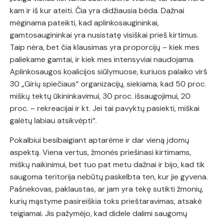
kam ir iš kur ateiti. Čia yra didžiausia bėda. Dažnai
mėginama pateikti, kad aplinkosaugininkai,
gamtosaugininkai yra nusistatę visiškai prieš kirtimus.
Taip nėra, bet čia klausimas yra proporcijų – kiek mes
paliekame gamtai, ir kiek mes intensyviai naudojama.
Aplinkosaugos koalicijos siūlymuose, kuriuos palaiko virš
30 „Girių spiečiaus“ organizacijų, siekiama, kad 50 proc.
miškų tektų ūkininkavimui, 30 proc. išsaugojimui, 20
proc. – rekreacijai ir kt. Jei tai pavyktų pasiekti, miškai
galėtų labiau atsikvėpti“.
Pokalbiui besibaigiant aptarėme ir dar vieną įdomų
aspektą. Viena vertus, žmonės priešinasi kirtimams,
miškų naikinimui, bet tuo pat metu dažnai ir bijo, kad tik
saugoma teritorija nebūtų paskelbta ten, kur jie gyvena.
Pašnekovas, paklaustas, ar jam yra tekę sutikti žmonių,
kurių mąstyme pasireiškia toks prieštaravimas, atsakė
teigiamai. Jis pažymėjo, kad didele dalimi saugomų