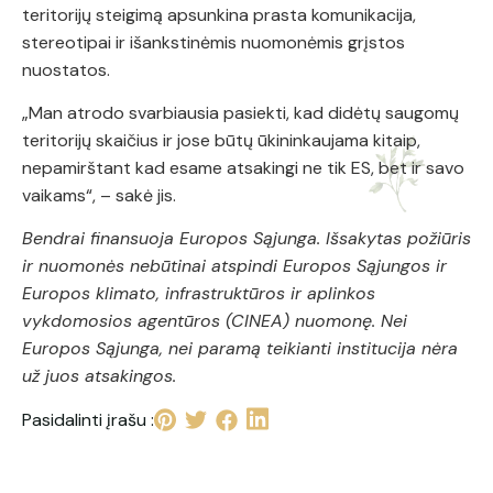
teritorijų steigimą apsunkina prasta komunikacija,
stereotipai ir išankstinėmis nuomonėmis grįstos
nuostatos.
„Man atrodo svarbiausia pasiekti, kad didėtų saugomų
teritorijų skaičius ir jose būtų ūkininkaujama kitaip,
nepamirštant kad esame atsakingi ne tik ES, bet ir savo
vaikams“, – sakė jis.
Bendrai finansuoja Europos Sąjunga. Išsakytas požiūris
ir nuomonės nebūtinai atspindi Europos Sąjungos ir
Europos klimato, infrastruktūros ir aplinkos
vykdomosios agentūros (CINEA) nuomonę. Nei
Europos Sąjunga, nei paramą teikianti institucija nėra
už juos atsakingos.
Pasidalinti įrašu :