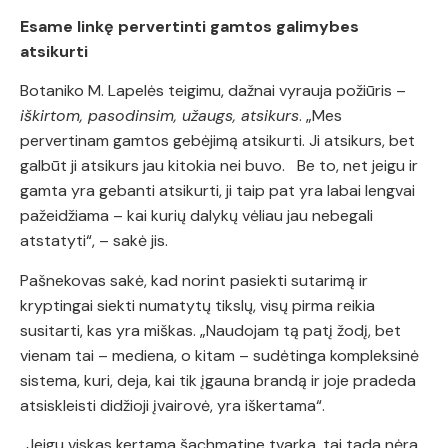
Esame linkę pervertinti gamtos galimybes
atsikurti
Botaniko M. Lapelės teigimu, dažnai vyrauja požiūris –
iškirtom, pasodinsim, užaugs, atsikurs
. „Mes
pervertinam gamtos gebėjimą atsikurti. Ji atsikurs, bet
galbūt ji atsikurs jau kitokia nei buvo. Be to, net jeigu ir
gamta yra gebanti atsikurti, ji taip pat yra labai lengvai
pažeidžiama – kai kurių dalykų vėliau jau nebegali
atstatyti“, – sakė jis.
Pašnekovas sakė, kad norint pasiekti sutarimą ir
kryptingai siekti numatytų tikslų, visų pirma reikia
susitarti, kas yra miškas. „Naudojam tą patį žodį, bet
vienam tai – mediena, o kitam – sudėtinga kompleksinė
sistema, kuri, deja, kai tik įgauna brandą ir joje pradeda
atsiskleisti didžioji įvairovė, yra iškertama“.
„Jeigu viskas kertama šachmatine tvarka, tai tada nėra