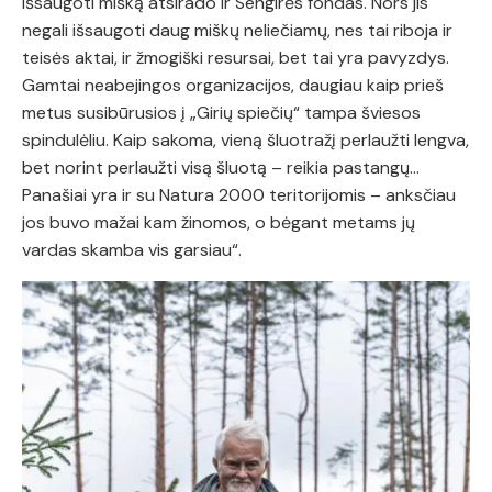
išsaugoti mišką atsirado ir Sengirės fondas. Nors jis
negali išsaugoti daug miškų neliečiamų, nes tai riboja ir
teisės aktai, ir žmogiški resursai, bet tai yra pavyzdys.
Gamtai neabejingos organizacijos, daugiau kaip prieš
metus susibūrusios į „Girių spiečių“ tampa šviesos
spindulėliu. Kaip sakoma, vieną šluotražį perlaužti lengva,
bet norint perlaužti visą šluotą – reikia pastangų…
Panašiai yra ir su Natura 2000 teritorijomis – anksčiau
jos buvo mažai kam žinomos, o bėgant metams jų
vardas skamba vis garsiau“.