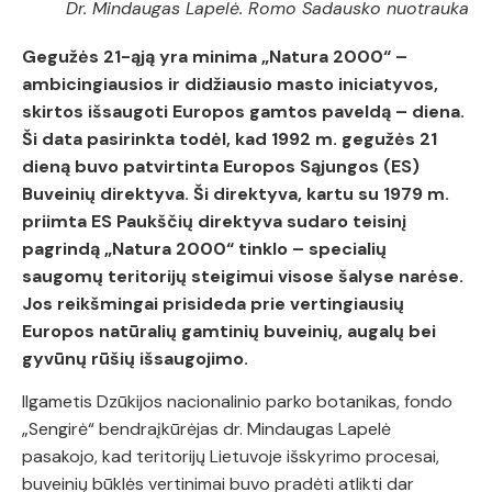
Dr. Mindaugas Lapelė. Romo Sadausko nuotrauka
Gegužės 21-ąją yra minima „Natura 2000“ –
ambicingiausios ir didžiausio masto iniciatyvos,
skirtos išsaugoti Europos gamtos paveldą – diena.
Ši data pasirinkta todėl, kad 1992 m. gegužės 21
dieną buvo patvirtinta Europos Sąjungos (ES)
Buveinių direktyva. Ši direktyva, kartu su 1979 m.
priimta ES Paukščių direktyva sudaro teisinį
pagrindą „Natura 2000“ tinklo – specialių
saugomų teritorijų steigimui visose šalyse narėse.
Jos reikšmingai prisideda prie vertingiausių
Europos natūralių gamtinių buveinių, augalų bei
gyvūnų rūšių išsaugojimo.
Ilgametis Dzūkijos nacionalinio parko botanikas, fondo
„Sengirė“ bendraįkūrėjas dr. Mindaugas Lapelė
pasakojo, kad teritorijų Lietuvoje išskyrimo procesai,
buveinių būklės vertinimai buvo pradėti atlikti dar