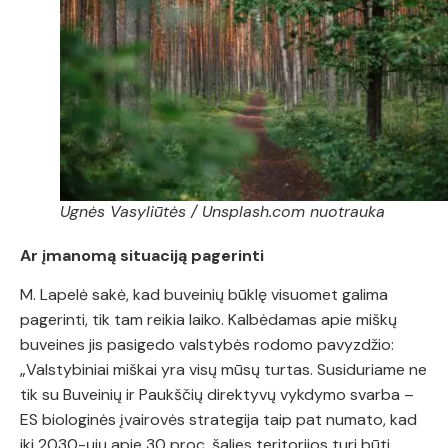
Ugnės Vasyliūtės / Unsplash.com nuotrauka
Ar įmanomą situaciją pagerinti
M. Lapelė sakė, kad buveinių būklę visuomet galima
pagerinti, tik tam reikia laiko. Kalbėdamas apie miškų
buveines jis pasigedo valstybės rodomo pavyzdžio:
„Valstybiniai miškai yra visų mūsų turtas. Susiduriame ne
tik su Buveinių ir Paukščių direktyvų vykdymo svarba –
ES biologinės įvairovės strategija taip pat numato, kad
iki 2030-ųjų apie 30 proc. šalies teritorijos turi būti