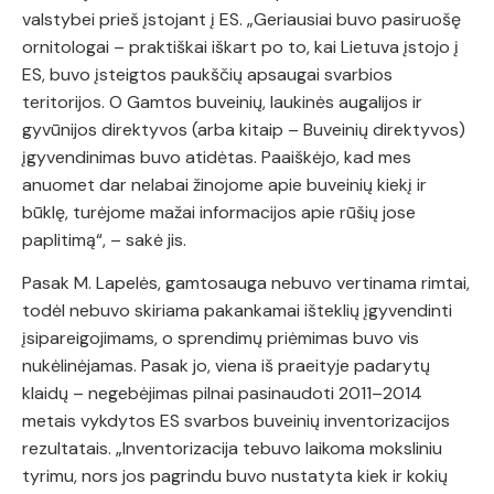
valstybei prieš įstojant į ES. „Geriausiai buvo pasiruošę
ornitologai – praktiškai iškart po to, kai Lietuva įstojo į
ES, buvo įsteigtos paukščių apsaugai svarbios
teritorijos. O Gamtos buveinių, laukinės augalijos ir
gyvūnijos direktyvos (arba kitaip – Buveinių direktyvos)
įgyvendinimas buvo atidėtas. Paaiškėjo, kad mes
anuomet dar nelabai žinojome apie buveinių kiekį ir
būklę, turėjome mažai informacijos apie rūšių jose
paplitimą“, – sakė jis.
Pasak M. Lapelės, gamtosauga nebuvo vertinama rimtai,
todėl nebuvo skiriama pakankamai išteklių įgyvendinti
įsipareigojimams, o sprendimų priėmimas buvo vis
nukėlinėjamas. Pasak jo, viena iš praeityje padarytų
klaidų – negebėjimas pilnai pasinaudoti 2011–2014
metais vykdytos ES svarbos buveinių inventorizacijos
rezultatais. „Inventorizacija tebuvo laikoma moksliniu
tyrimu, nors jos pagrindu buvo nustatyta kiek ir kokių