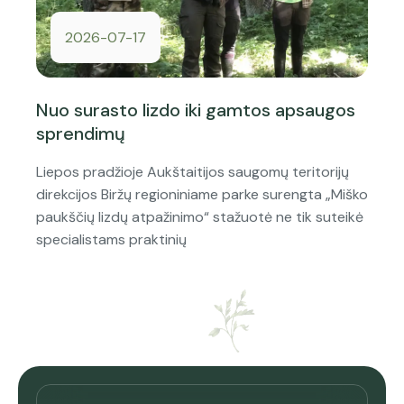
2026-07-17
Nuo surasto lizdo iki gamtos apsaugos
sprendimų
Liepos pradžioje Aukštaitijos saugomų teritorijų
direkcijos Biržų regioniniame parke surengta „Miško
paukščių lizdų atpažinimo“ stažuotė ne tik suteikė
specialistams praktinių