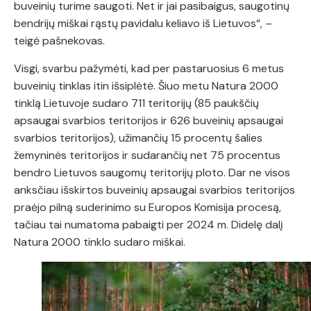
buveinių turime saugoti. Net ir jai pasibaigus, saugotinų
bendrijų miškai rąstų pavidalu keliavo iš Lietuvos“, –
teigė pašnekovas.
Visgi, svarbu pažymėti, kad per pastaruosius 6 metus
buveinių tinklas itin išsiplėtė. Šiuo metu Natura 2000
tinklą Lietuvoje sudaro 711 teritorijų (85 paukščių
apsaugai svarbios teritorijos ir 626 buveinių apsaugai
svarbios teritorijos), užimančių 15 procentų šalies
žemyninės teritorijos ir sudarančių net 75 procentus
bendro Lietuvos saugomų teritorijų ploto. Dar ne visos
anksčiau išskirtos buveinių apsaugai svarbios teritorijos
praėjo pilną suderinimo su Europos Komisija procesą,
tačiau tai numatoma pabaigti per 2024 m. Didelę dalį
Natura 2000 tinklo sudaro miškai.