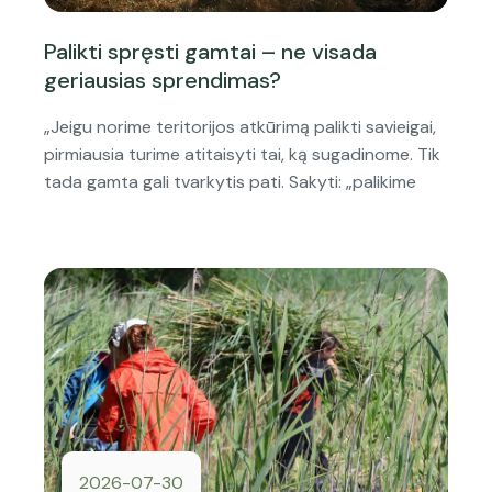
Palikti spręsti gamtai – ne visada
geriausias sprendimas?
„Jeigu norime teritorijos atkūrimą palikti savieigai,
pirmiausia turime atitaisyti tai, ką sugadinome. Tik
tada gamta gali tvarkytis pati. Sakyti: „palikime
2026-07-30