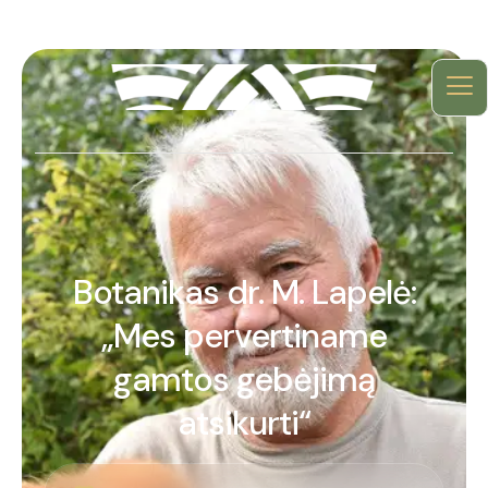
Botanikas dr. M. Lapelė:
„Mes pervertiname
gamtos gebėjimą
atsikurti“