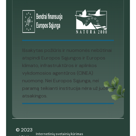
Išsakytas požiūris ir nuomonės nebūtinai
atspindi Europos Sąjungos ir Europos
klimato, infrastruktūros ir aplinkos
vykdomosios agentūros (CINEA)
nuomonę. Nei Europos Sąjunga, nei
paramą teikianti institucija nėra už juos
atsakingos.
© 2023
Internetinių svetainių kūrimas