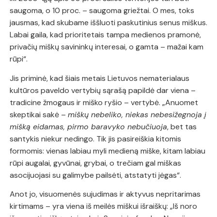
saugoma, o 10 proc. – saugoma griežtai. O mes, toks
jausmas, kad skubame iššluoti paskutinius senus miškus.
Labai gaila, kad prioritetais tampa medienos pramonė,
privačių miškų savininkų interesai, o gamta – mažai kam
rūpi“.
Jis priminė, kad šiais metais Lietuvos nematerialaus
kultūros paveldo vertybių sąrašą papildė dar viena –
tradicine žmogaus ir miško ryšio – vertybė. „Anuomet
skeptikai sakė –
miškų nebeliko, niekas nebesižegnoja į
mišką eidamas, pirmo baravyko nebučiuoja
, bet tas
santykis niekur nedingo. Tik jis pasireiškia kitomis
formomis: vienas labiau myli medieną miške, kitam labiau
rūpi augalai, gyvūnai, grybai, o trečiam gal miškas
asocijuojasi su galimybe pailsėti, atstatyti jėgas“.
Anot jo, visuomenės sujudimas ir aktyvus nepritarimas
kirtimams – yra viena iš meilės miškui išraiškų: „Iš noro