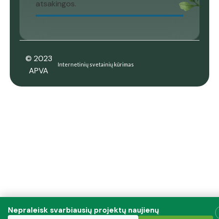
atsakingos.
© 2023
Internetinių svetainių kūrimas
APVA
Nepraleisk svarbiausių projektų naujienų