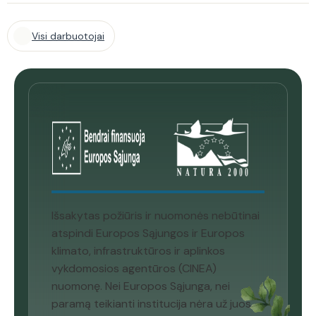
Visi darbuotojai
Išsakytas požiūris ir nuomonės nebūtinai
atspindi Europos Sąjungos ir Europos
klimato, infrastruktūros ir aplinkos
vykdomosios agentūros (CINEA)
nuomonę. Nei Europos Sąjunga, nei
paramą teikianti institucija nėra už juos