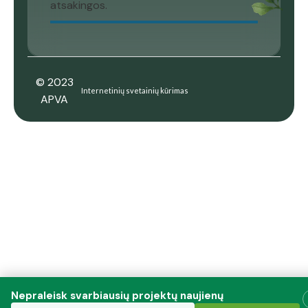
atsakingos.
© 2023
Internetinių svetainių kūrimas
APVA
Nepraleisk svarbiausių projektų naujienų