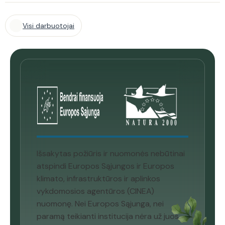
Visi darbuotojai
Išsakytas požiūris ir nuomonės nebūtinai
atspindi Europos Sąjungos ir Europos
klimato, infrastruktūros ir aplinkos
vykdomosios agentūros (CINEA)
nuomonę. Nei Europos Sąjunga, nei
paramą teikianti institucija nėra už juos