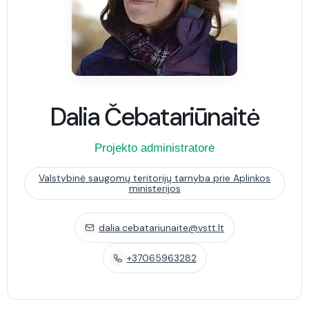
Dalia Čebatariūnaitė
Projekto administratorė
Valstybinė saugomų teritorijų tarnyba prie Aplinkos
ministerijos
dalia.cebatariunaite@vstt.lt
+37065963282