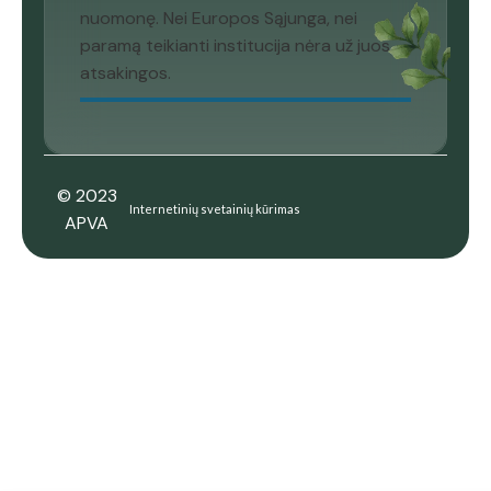
nuomonę. Nei Europos Sąjunga, nei
paramą teikianti institucija nėra už juos
atsakingos.
© 2023
Internetinių svetainių kūrimas
APVA