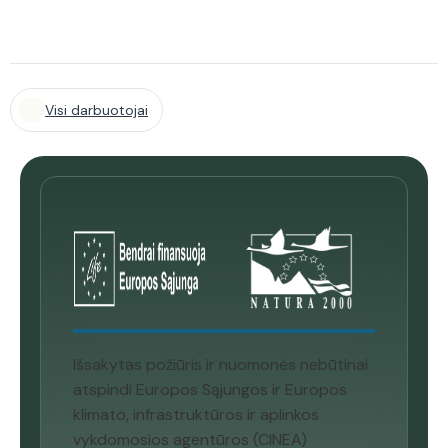
Visi darbuotojai
Išsakytas požiūris ir nuomonės nebūtinai
atspindi Europos Sąjungos ir Europos
klimato, infrastruktūros ir aplinkos
vykdomosios agentūros (CINEA)