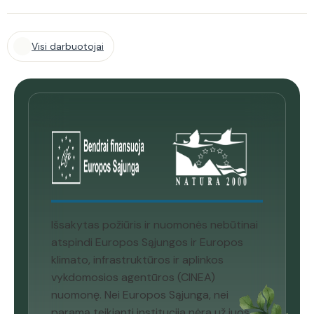
Visi darbuotojai
Išsakytas požiūris ir nuomonės nebūtinai
atspindi Europos Sąjungos ir Europos
klimato, infrastruktūros ir aplinkos
vykdomosios agentūros (CINEA)
nuomonę. Nei Europos Sąjunga, nei
paramą teikianti institucija nėra už juos