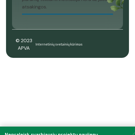
atsakingos.
© 2023
Internetinių svetainių kūrimas
APVA
Nepraleisk svarbiausių projektų naujienų