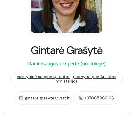
Gintarė Grašytė
Gamtosaugos ekspertė (ornitologė)
Valstybinė saugomų teritorijų tarnyba prie Aplinkos
ministerijos
gintare.grasyte@vstt.lt
+37065966168