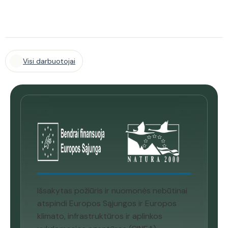
Visi darbuotojai
Išsakytas požiūris ir nuomonės nebūtinai
atspindi Europos Sąjungos ir Europos
klimato, infrastruktūros ir aplinkos