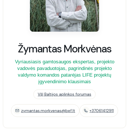
Žymantas Morkvėnas
Vyriausiasis gamtosaugos ekspertas, projekto
vadovės pavaduotojas, pagrindinės projekto
valdymo komandos patarėjas LIFE projektų
įgyvendinimo klausimais
VšĮ Baltijos aplinkos forumas
zymantas.morkvenas@bef.lt
+37061412911