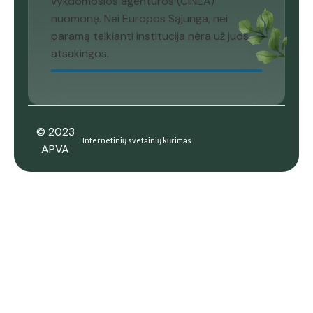
vykdomosios agentūros (CINEA)
nuomonę. Nei Europos Sąjunga, nei
paramą teikianti institucija nėra už juos
atsakingos.
© 2023
Internetinių svetainių kūrimas
APVA