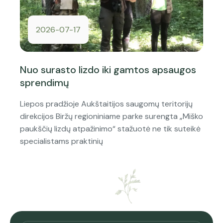
2026-07-17
Nuo surasto lizdo iki gamtos apsaugos
sprendimų
Liepos pradžioje Aukštaitijos saugomų teritorijų
direkcijos Biržų regioniniame parke surengta „Miško
paukščių lizdų atpažinimo“ stažuotė ne tik suteikė
specialistams praktinių