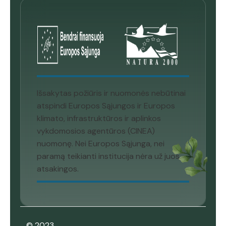
Išsakytas požiūris ir nuomonės nebūtinai
atspindi Europos Sąjungos ir Europos
klimato, infrastruktūros ir aplinkos
vykdomosios agentūros (CINEA)
nuomonę. Nei Europos Sąjunga, nei
paramą teikianti institucija nėra už juos
atsakingos.
© 2023