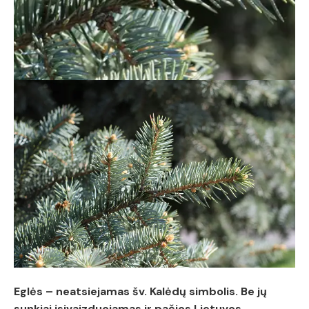
Eglės – neatsiejamas šv. Kalėdų simbolis. Be jų
sunkiai įsivaizduojamas ir pačios Lietuvos