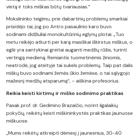
vietą ir toks miškas būtų tvariausias.“
Mokslininko teigimu, prie dabartinių problemų smarkiai
prisidėjo tai, jog po Antro pasaulinio karo buvo
sodinami didžiuliai monokultūrinių eglynų plotai. „Tuo
metu reikėjo atkurti per karą masiškai iškirstus miškus, o
eglė yra santykinai greitai auganti medžių rūšis, turinti
vertingą medieną. Remiantis tuometinėmis žiniomis,
neatrodė, jog ateityje tai sukels problemų. Taip pat dalis
miškų buvo sodinami žemės ūkio žemėse, o tai sąlygojo
mažesnį medžių atsparumą“, – aiškina profesorius.
Reikia keisti kirtimų ir miško sodinimo praktikas
Pasak prof. dr. Gedimino Brazaičio, norint ilgalaikių
pokyčių, reikėtų keisti miškininkystės praktikas jaunuose
miškuose.
„Mums reikėtų atkreipti dėmesį į jaunesnius, 30-40