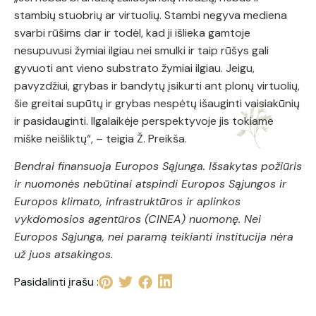
stambių stuobrių ar virtuolių. Stambi negyva mediena
svarbi rūšims dar ir todėl, kad ji išlieka gamtoje
nesupuvusi žymiai ilgiau nei smulki ir taip rūšys gali
gyvuoti ant vieno substrato žymiai ilgiau. Jeigu,
pavyzdžiui, grybas ir bandytų įsikurti ant plonų virtuolių,
šie greitai supūtų ir grybas nespėtų išauginti vaisiakūnių
ir pasidauginti. Ilgalaikėje perspektyvoje jis tokiame
miške neišliktų“, – teigia Ž. Preikša.
Bendrai finansuoja Europos Sąjunga. Išsakytas požiūris
ir nuomonės nebūtinai atspindi Europos Sąjungos ir
Europos klimato, infrastruktūros ir aplinkos
vykdomosios agentūros (CINEA) nuomonę. Nei
Europos Sąjunga, nei paramą teikianti institucija nėra
už juos atsakingos.
Pasidalinti įrašu :