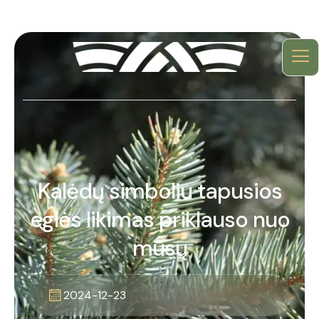
Kalėdų simboliu tapusios
eglės likimas priklauso nuo
mūsų
2024-12-23