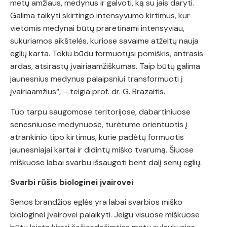
metų amžiaus, medynus ir galvoti, ką su jais daryti.
Galima taikyti skirtingo intensyvumo kirtimus, kur
vietomis medynai būtų praretinami intensyviau,
sukuriamos aikštelės, kuriose savaime atželtų nauja
eglių karta. Tokiu būdu formuotųsi pomiškis, antrasis
ardas, atsirastų įvairiaamžiškumas. Taip būtų galima
jaunesnius medynus palaipsniui transformuoti į
įvairiaamžius“, – teigia prof. dr. G. Brazaitis.
Tuo tarpu saugomose teritorijose, dabartiniuose
senesniuose medynuose, turėtume orientuotis į
atrankinio tipo kirtimus, kurie padėtų formuotis
jaunesniajai kartai ir didintų miško tvarumą. Šiuose
miškuose labai svarbu išsaugoti bent dalį senų eglių.
Svarbi rūšis biologinei įvairovei
Senos brandžios eglės yra labai svarbios miško
biologinei įvairovei palaikyti. Jeigu visuose miškuose