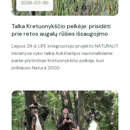
2026-07-30
Talka Kretuonykščio pelkėje: prisidėti
prie retos augalų rūšies išsaugojimo
Liepos 29 d. LIFE integruotojo projekto NATURALIT
iniciatyva vyko talka Aukštaitijos nacionaliniame
parke plytinčioje Kretuonykščio pelkėje, kuri
priklauso Natura 2000