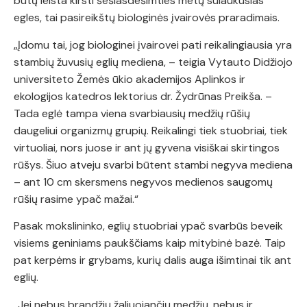
būtų leista kirsti šešiasdešimties metų sulaukusias
egles, tai pasireikštų biologinės įvairovės praradimais.
„Įdomu tai, jog biologinei įvairovei pati reikalingiausia yra
stambių žuvusių eglių mediena, – teigia Vytauto Didžiojo
universiteto Žemės ūkio akademijos Aplinkos ir
ekologijos katedros lektorius dr. Žydrūnas Preikša. –
Tada eglė tampa viena svarbiausių medžių rūšių
daugeliui organizmų grupių. Reikalingi tiek stuobriai, tiek
virtuoliai, nors juose ir ant jų gyvena visiškai skirtingos
rūšys. Šiuo atveju svarbi būtent stambi negyva mediena
– ant 10 cm skersmens negyvos medienos saugomų
rūšių rasime ypač mažai.“
Pasak mokslininko, eglių stuobriai ypač svarbūs beveik
visiems geniniams paukščiams kaip mitybinė bazė. Taip
pat kerpėms ir grybams, kurių dalis auga išimtinai tik ant
eglių.
„Jei nebus brandžių žaliuojančių medžių, nebus ir