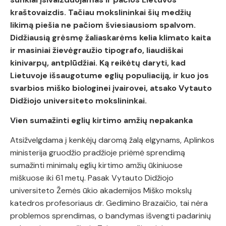
kraštovaizdis. Tačiau mokslininkai šių medžių
likimą piešia ne pačiom šviesiausiom spalvom.
Didžiausią grėsmę žaliaskarėms kelia klimato kaita
ir masiniai žievėgraužio tipografo, liaudiškai
kinivarpų, antplūdžiai. Ką reikėtų daryti, kad
Lietuvoje išsaugotume eglių populiaciją, ir kuo jos
svarbios miško biologinei įvairovei, atsako Vytauto
Didžiojo universiteto mokslininkai.
Vien sumažinti eglių kirtimo amžių nepakanka
Atsižvelgdama į kenkėjų daromą žalą elgynams, Aplinkos
ministerija gruodžio pradžioje priėmė sprendimą
sumažinti minimalų eglių kirtimo amžių ūkiniuose
miškuose iki 61 metų. Pasak Vytauto Didžiojo
universiteto Žemės ūkio akademijos Miško mokslų
katedros profesoriaus dr. Gedimino Brazaičio, tai nėra
problemos sprendimas, o bandymas išvengti padarinių