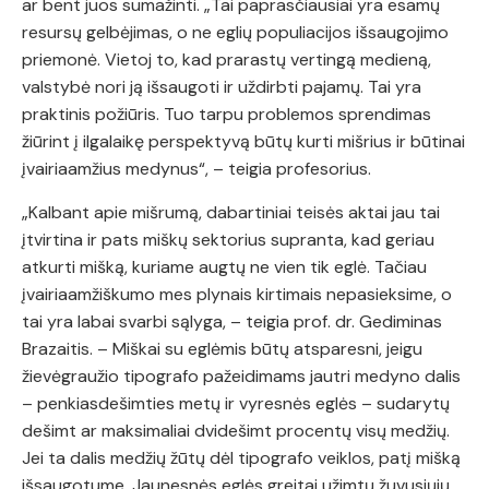
ar bent juos sumažinti. „Tai paprasčiausiai yra esamų
resursų gelbėjimas, o ne eglių populiacijos išsaugojimo
priemonė. Vietoj to, kad prarastų vertingą medieną,
valstybė nori ją išsaugoti ir uždirbti pajamų. Tai yra
praktinis požiūris. Tuo tarpu problemos sprendimas
žiūrint į ilgalaikę perspektyvą būtų kurti mišrius ir būtinai
įvairiaamžius medynus“, – teigia profesorius.
„Kalbant apie mišrumą, dabartiniai teisės aktai jau tai
įtvirtina ir pats miškų sektorius supranta, kad geriau
atkurti mišką, kuriame augtų ne vien tik eglė. Tačiau
įvairiaamžiškumo mes plynais kirtimais nepasieksime, o
tai yra labai svarbi sąlyga, – teigia prof. dr. Gediminas
Brazaitis. – Miškai su eglėmis būtų atsparesni, jeigu
žievėgraužio tipografo pažeidimams jautri medyno dalis
– penkiasdešimties metų ir vyresnės eglės – sudarytų
dešimt ar maksimaliai dvidešimt procentų visų medžių.
Jei ta dalis medžių žūtų dėl tipografo veiklos, patį mišką
išsaugotume. Jaunesnės eglės greitai užimtų žuvusiųjų