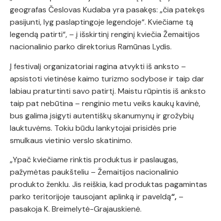
geografas Česlovas Kudaba yra pasakęs: „čia patekęs
pasijunti, lyg paslaptingoje legendoje“. Kviečiame tą
legendą patirti“, – į išskirtinį renginį kviečia Žemaitijos
nacionalinio parko direktorius Ramūnas Lydis.
Į festivalį organizatoriai ragina atvykti iš anksto –
apsistoti vietinėse kaimo turizmo sodybose ir taip dar
labiau praturtinti savo patirtį. Maistu rūpintis iš anksto
taip pat nebūtina – renginio metu veiks kaukų kavinė,
bus galima įsigyti autentiškų skanumynų ir grožybių
lauktuvėms. Tokiu būdu lankytojai prisidės prie
smulkaus vietinio verslo skatinimo.
„Ypač kviečiame rinktis produktus ir paslaugas,
pažymėtas paukšteliu – Žemaitijos nacionalinio
produkto ženklu. Jis reiškia, kad produktas pagamintas
parko teritorijoje tausojant aplinką ir paveldą
“,
–
pasakoja K. Breimelytė-Grajauskienė.