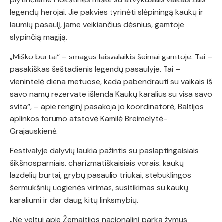
legendų herojai. Jie pakvies tyrinėti slėpiningą kaukų ir
laumių pasaulį, jame veikiančius dėsnius, gamtoje
slypinčią magiją.
„Miško burtai“ – smagus laisvalaikis šeimai gamtoje. Tai –
pasakiškas šeštadienis legendų pasaulyje. Tai –
vienintelė diena metuose, kada pabendrauti su vaikais iš
savo namų rezervate išlenda Kaukų karalius su visa savo
svita“, – apie renginį pasakoja jo koordinatorė, Baltijos
aplinkos forumo atstovė Kamilė Breimelytė-
Grajauskienė.
Festivalyje dalyvių laukia pažintis su paslaptingaisiais
šikšnosparniais, charizmatiškaisiais vorais, kaukų
lazdelių burtai, grybų pasaulio triukai, stebuklingos
šermukšnių uogienės virimas, susitikimas su kaukų
karaliumi ir dar daug kitų linksmybių.
„Ne veltui apie Žemaitijos nacionalinį parką žymus