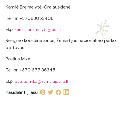
Kamilė Breimelytė-Grajauskienė
Tel. nr. +37063053406
El.p.
kamile.breimelyte@bef.lt
Renginio koordinatorius, Žemaitijos nacionalinio parko
atstovas
Paulius Mika
Tel. nr. +370 677 86345
El.p.
paulius.mika@zemaitijosnp.lt
Pasidalinti įrašu :