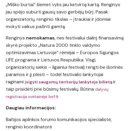
„Miško burtai“ šiemet vyks jau ketvirtą kartą. Renginys
jau spėjo suburti gausų savo gerbėjų būrį. Pasak
organizatorių, renginio tikslas – įtraukiai ir įdomiai
mokyti vaikus pažinti gamtą.
Renginys
nemokamas
, nes festivaliui dalinį finansavimą
skyrė projekto „Natura 2000 tinklo valdymo
optimizavimas Lietuvoje” rėmėjai – Europos Sąjungos
LIFE programa ir Lietuvos Respublika. Visgi,
organizatorių siekis – ilgainiui festivalį rengti be išorinės
paramos ir jį plėsti – todėl festivalio lankytojai
raginami
ir
įsigyti saugomų teritorijų lankytojo bilietą
taip prisidėti prie būsimų festivalių. Būtina
dalyvių
registracija svetainėje bef.lt.
Daugiau informacijos:
Baltijos aplinkos forumo komunikacijos specialistė,
renginio koordinatorė