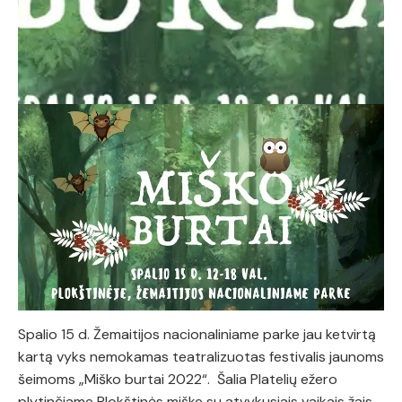
Spalio 15 d. Žemaitijos nacionaliniame parke jau ketvirtą
kartą vyks nemokamas teatralizuotas festivalis jaunoms
šeimoms „Miško burtai 2022“. Šalia Platelių ežero
plytinčiame Plokštinės miške su atvykusiais vaikais žais