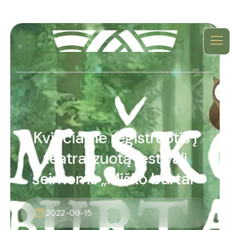
Kviečiame registruotis į
teatralizuotą festivalį
šeimoms „Miško burtai“
2022-09-15