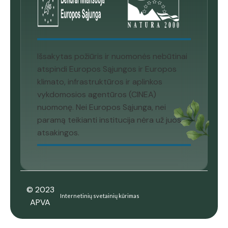
Išsakytas požiūris ir nuomonės nebūtinai
atspindi Europos Sąjungos ir Europos
klimato, infrastruktūros ir aplinkos
vykdomosios agentūros (CINEA)
nuomonę. Nei Europos Sąjunga, nei
paramą teikianti institucija nėra už juos
atsakingos.
© 2023
Internetinių svetainių kūrimas
APVA