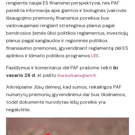
rengiantis naujai ES finansinei perspektyvai, nes PAF
pateikta informacija apie gamtos ir biologinės įvairovės
išsaugojimo priemonių finansinius poreikius bus
vadovaujamasi rengiant strateginius planus pagal
bendrosios žemės ūkio politikos reglamentus, investicijų
planus pagal sanglaudos ir regioninės politikos
finansavimo priemones, įgyvendinant reglamentą dėl ES
aplinkos ir klimato politikos programos
.
LIFE
Pasiūlymus ir komentarus dėl PAF prašome teikti
iki
vasario 26 d.
el. paštu
.
lina.burbaite@am.lt
Atkreipiame Jūsų dėmesį, kad sumos, reikalingos PAF
numatytų priemonių įgyvendinimui dar bus tikslinamos,
todėl dokumente nurodytas lėšų poreikis yra
negalutinis.