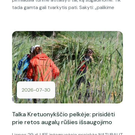
tada gamta gali tvarkytis pati. Sakyti: „palikime
2026-07-30
Talka Kretuonykščio pelkėje: prisidėti
prie retos augalų rūšies išsaugojimo
Liepos 29 d. LIFE integruotojo projekto NATURALIT