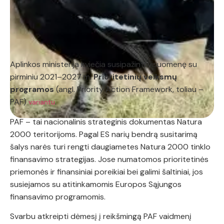
Aplinkos ministerija kviečia susipažinti visuomenę su
pirminiu 2021–2027 m.
Prioritetinių veiksmų
programos
(angl. Priority Action Framework, toliau –
PAF)
.
variantu
PAF – tai nacionalinis strateginis dokumentas Natura
2000 teritorijoms. Pagal ES narių bendrą susitarimą
šalys narės turi rengti daugiametes Natura 2000 tinklo
finansavimo strategijas. Jose numatomos prioritetinės
priemonės ir finansiniai poreikiai bei galimi šaltiniai, jos
susiejamos su atitinkamomis Europos Sąjungos
finansavimo programomis.
Svarbu atkreipti dėmesį į reikšmingą PAF vaidmenį