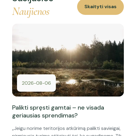
Skaityti visas
Naujienos
2026-08-06
Palikti spręsti gamtai – ne visada
geriausias sprendimas?
„Jeigu norime teritorijos atkūrimą palikti savieigai,
pirmiausia turime atitaisyti tai, ką sugadinome. Tik