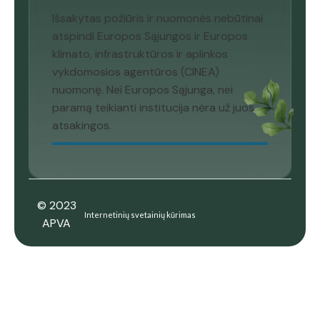
Išsakytas požiūris ir nuomonės nebūtinai
atspindi Europos Sąjungos ir Europos
klimato, infrastruktūros ir aplinkos
vykdomosios agentūros (CINEA)
nuomonę. Nei Europos Sąjunga, nei
paramą teikianti institucija nėra už juos
atsakingos.
© 2023
Internetinių svetainių kūrimas
APVA