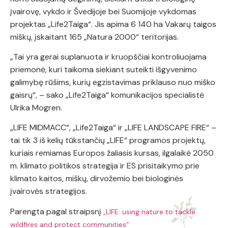
įvairovę, vykdo ir Švedijoje bei Suomijoje vykdomas
projektas „Life2Taiga“. Jis apima 6 140 ha Vakarų taigos
miškų, įskaitant 165 „Natura 2000“ teritorijas.
„Tai yra gerai suplanuota ir kruopščiai kontroliuojama
priemonė, kuri taikoma siekiant suteikti išgyvenimo
galimybę rūšims, kurių egzistavimas priklauso nuo miško
gaisrų“, – sako „Life2Taiga“ komunikacijos specialistė
Ulrika Mogren.
„LIFE MIDMACC“, „Life2Taiga“ ir „LIFE LANDSCAPE FIRE“ –
tai tik 3 iš kelių tūkstančių „LIFE“ programos projektų,
kuriais remiamas Europos žaliasis kursas, ilgalaikė 2050
m. klimato politikos strategija ir ES prisitaikymo prie
klimato kaitos, miškų, dirvožemio bei biologinės
įvairovės strategijos.
Parengta pagal straipsnį
„LIFE: using nature to tackle
wildfires and protect communities“