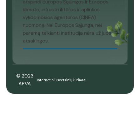
atspindi Europos Sąjungos ir Europos
klimato, infrastruktūros ir aplinkos
vykdomosios agentūros (CINEA)
nuomonę. Nei Europos Sąjunga, nei
paramą teikianti institucija nėra už juos
atsakingos.
© 2023
Internetinių svetainių kūrimas
APVA