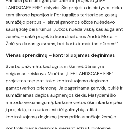
Panašia patirtimi gali pasidalinti ir projekto „LIFE
LANDSCAPE FIRE“ dalyviai. Šio projekto iniciatyvos dėka
tam tikrose Ispanijos ir Portugalijos teritorijose gaisrų
sumažėjo perpus – laisvai ganomos ožkos nuėsdavo
sausą žolę bei krūmus. „Ožkos nuėda viską, kas auga ant
žemės, – sakė projekto koordinatorius André Mota. –
Žolė yra kuras gaisrams, bet kartu ir maistas ožkoms!“
Vienas sprendimų – kontroliuojamas deginimas
Svarbu pažymėti, kad ugnis miške nebūtinai yra
neigiamas reiškinys. Minėtas „LIFE LANDSCAPE FIRE“
projektas taip pat taiko kontroliuojamo deginimo
gamtotvarkos priemonę. Ja pagerinama ganyklų būklė ir
sumažinamas degios augmenijos kiekis. Matydami šio
metodo veiksmingumą, kai kurie vietos ūkininkai kreipėsi
į projektą, teiraudamiesi dėl galimybių atlikti
kontroliuojamą deginimą jiems priklausančioje žemėje.
Kontroliuojamą deginimą, siekiant atkurti biologinę