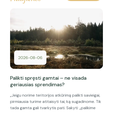
2026-08-06
Palikti spręsti gamtai – ne visada
geriausias sprendimas?
„Jeigu norime teritorijos atkūrimą palikti savieigai,
pirmiausia turime atitaisyti tai, ką sugadinome. Tik
tada gamta gali tvarkytis pati. Sakyti: „palikime