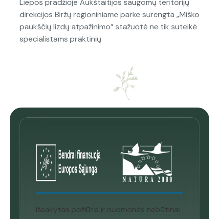
Liepos pradžioje Aukštaitijos saugomų teritorijų
direkcijos Biržų regioniniame parke surengta „Miško
paukščių lizdų atpažinimo“ stažuotė ne tik suteikė
specialistams praktinių
Išsakytas požiūris ir nuomonės nebūtinai