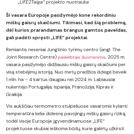
„LIFE2Taiga“ projekto nuotrauka
Ši vasara Europoje pasižymėjo kone rekordiniu
miškų gaisrų skaičiumi. Tikimasi, kad šią problemą,
dėl kurios prarandamas brangus gamtos paveldas,
gali padėti spręsti „LIFE“ projektai.
Remiantis neseniai Jungtinio tyrimų centro (angl. The
Joint Research Centre)
, 2025 m.
paskelbtais duomenimis
vasara pasižymėjo didžiausiu miškų gaisrų skaičiumi per
visą stebėjimų istoriją. Nuo metų pradžios išdegė beveik
1 mln. ha – 4 kartus daugiau nei 2024 m. Labiausiai
nukentėjo Portugalija, Ispanija, Prancūzija, Kipras ir
Graikija.
Vis aukščiau termometro stulpeliuose vasaromis kylanti
temperatūra kelia didesnę pavojingų miškų gaisrų riziką,
todėl visoje Europoje įgyvendinamuose „LIFE“
projektuose skubiai ieškoma būdų, kurie galėtų užkirsti