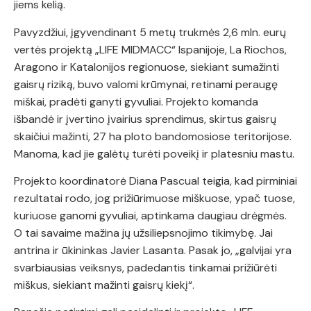
jiems kelią.
Pavyzdžiui, įgyvendinant 5 metų trukmės 2,6 mln. eurų
vertės projektą „LIFE MIDMACC“ Ispanijoje, La Riochos,
Aragono ir Katalonijos regionuose, siekiant sumažinti
gaisrų riziką, buvo valomi krūmynai, retinami peraugę
miškai, pradėti ganyti gyvuliai. Projekto komanda
išbandė ir įvertino įvairius sprendimus, skirtus gaisrų
skaičiui mažinti, 27 ha ploto bandomosiose teritorijose.
Manoma, kad jie galėtų turėti poveikį ir platesniu mastu.
Projekto koordinatorė Diana Pascual teigia, kad pirminiai
rezultatai rodo, jog prižiūrimuose miškuose, ypač tuose,
kuriuose ganomi gyvuliai, aptinkama daugiau drėgmės.
O tai savaime mažina jų užsiliepsnojimo tikimybę. Jai
antrina ir ūkininkas Javier Lasanta. Pasak jo, „galvijai yra
svarbiausias veiksnys, padedantis tinkamai prižiūrėti
miškus, siekiant mažinti gaisrų kiekį“.