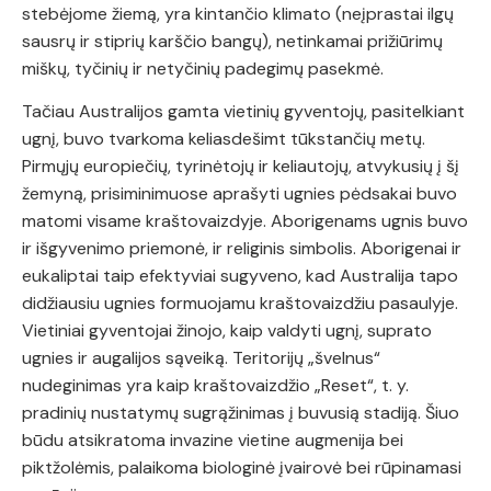
stebėjome žiemą, yra kintančio klimato (neįprastai ilgų
sausrų ir stiprių karščio bangų), netinkamai prižiūrimų
miškų, tyčinių ir netyčinių padegimų pasekmė.
Tačiau Australijos gamta vietinių gyventojų, pasitelkiant
ugnį, buvo tvarkoma keliasdešimt tūkstančių metų.
Pirmųjų europiečių, tyrinėtojų ir keliautojų, atvykusių į šį
žemyną, prisiminimuose aprašyti ugnies pėdsakai buvo
matomi visame kraštovaizdyje. Aborigenams ugnis buvo
ir išgyvenimo priemonė, ir religinis simbolis. Aborigenai ir
eukaliptai taip efektyviai sugyveno, kad Australija tapo
didžiausiu ugnies formuojamu kraštovaizdžiu pasaulyje.
Vietiniai gyventojai žinojo, kaip valdyti ugnį, suprato
ugnies ir augalijos sąveiką. Teritorijų „švelnus“
nudeginimas yra kaip kraštovaizdžio „Reset“, t. y.
pradinių nustatymų sugrąžinimas į buvusią stadiją. Šiuo
būdu atsikratoma invazine vietine augmenija bei
piktžolėmis, palaikoma biologinė įvairovė bei rūpinamasi