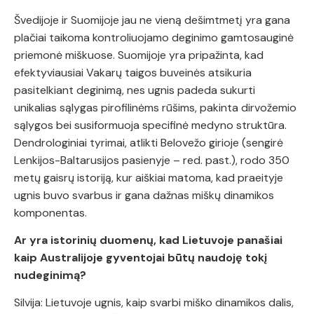
Švedijoje ir Suomijoje jau ne vieną dešimtmetį yra gana
plačiai taikoma kontroliuojamo deginimo gamtosauginė
priemonė miškuose. Suomijoje yra pripažinta, kad
efektyviausiai Vakarų taigos buveinės atsikuria
pasitelkiant deginimą, nes ugnis padeda sukurti
unikalias sąlygas pirofilinėms rūšims, pakinta dirvožemio
sąlygos bei susiformuoja specifinė medyno struktūra.
Dendrologiniai tyrimai, atlikti Belovežo girioje (sengirė
Lenkijos-Baltarusijos pasienyje – red. past.), rodo 350
metų gaisrų istoriją, kur aiškiai matoma, kad praeityje
ugnis buvo svarbus ir gana dažnas miškų dinamikos
komponentas.
Ar yra istorinių duomenų, kad Lietuvoje panašiai
kaip Australijoje gyventojai būtų naudoję tokį
nudeginimą?
Silvija: Lietuvoje ugnis, kaip svarbi miško dinamikos dalis,