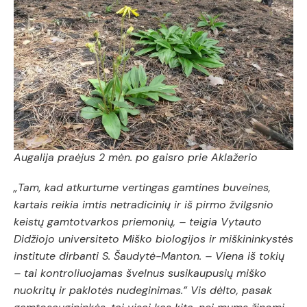
Augalija praėjus 2 mėn. po gaisro prie Aklažerio
„Tam, kad atkurtume vertingas gamtines buveines,
kartais reikia imtis netradicinių ir iš pirmo žvilgsnio
keistų gamtotvarkos priemonių, – teigia Vytauto
Didžiojo universiteto Miško biologijos ir miškininkystės
institute dirbanti S. Šaudytė-Manton. – Viena iš tokių
– tai kontroliuojamas švelnus susikaupusi
ų
miško
nuokritų ir paklotės nudeginimas.” Vis dėlto, pasak