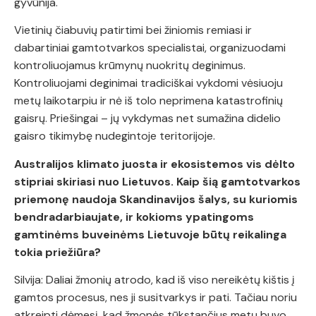
gyvūnija.
Vietinių čiabuvių patirtimi bei žiniomis remiasi ir
dabartiniai gamtotvarkos specialistai, organizuodami
kontroliuojamus krūmynų nuokritų deginimus.
Kontroliuojami deginimai tradiciškai vykdomi vėsiuoju
metų laikotarpiu ir nė iš tolo neprimena katastrofinių
gaisrų. Priešingai – jų vykdymas net sumažina didelio
gaisro tikimybę nudegintoje teritorijoje.
Australijos klimato juosta ir ekosistemos vis dėlto
stipriai skiriasi nuo Lietuvos. Kaip šią gamtotvarkos
priemonę naudoja Skandinavijos šalys, su kuriomis
bendradarbiaujate, ir kokioms ypatingoms
gamtinėms buveinėms Lietuvoje būtų reikalinga
tokia priežiūra?
Silvija: Daliai žmonių atrodo, kad iš viso nereikėtų kištis į
gamtos procesus, nes ji susitvarkys ir pati. Tačiau noriu
atkreipti dėmesį, kad žmonės tūkstančius metų buvo