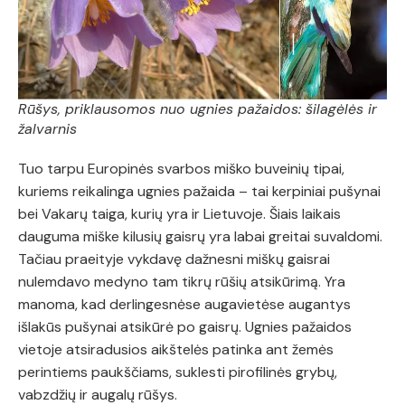
Rūšys, priklausomos nuo ugnies pažaidos: šilagėlės ir
žalvarnis
Tuo tarpu Europinės svarbos miško buveinių tipai,
kuriems reikalinga ugnies pažaida – tai kerpiniai pušynai
bei Vakarų taiga, kurių yra ir Lietuvoje. Šiais laikais
dauguma miške kilusių gaisrų yra labai greitai suvaldomi.
Tačiau praeityje vykdavę dažnesni miškų gaisrai
nulemdavo medyno tam tikrų rūšių atsikūrimą. Yra
manoma, kad derlingesnėse augavietėse augantys
išlakūs pušynai atsikūrė po gaisrų. Ugnies pažaidos
vietoje atsiradusios aikštelės patinka ant žemės
perintiems paukščiams, suklesti pirofilinės grybų,
vabzdžių ir augalų rūšys.