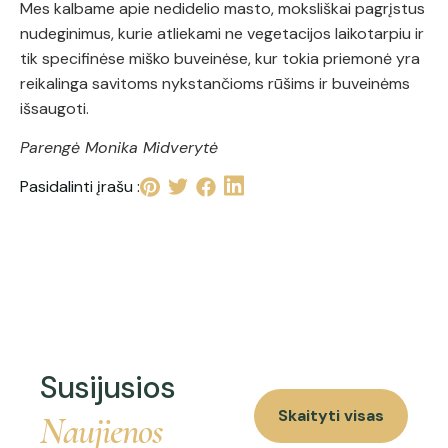
Mes kalbame apie nedidelio masto, moksliškai pagrįstus
nudeginimus, kurie atliekami ne vegetacijos laikotarpiu ir
tik specifinėse miško buveinėse, kur tokia priemonė yra
reikalinga savitoms nykstančioms rūšims ir buveinėms
išsaugoti.
Parengė Monika Midverytė
Pasidalinti įrašu :
Susijusios
Skaityti visas
Naujienos