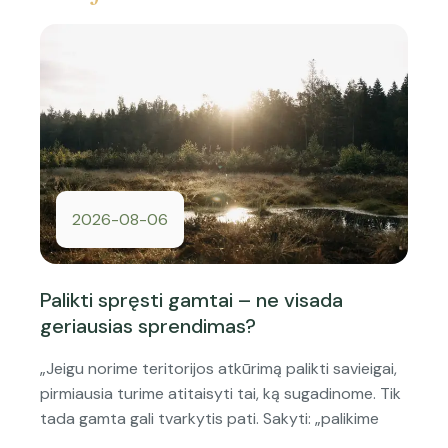
2026-08-06
Palikti spręsti gamtai – ne visada
geriausias sprendimas?
„Jeigu norime teritorijos atkūrimą palikti savieigai,
pirmiausia turime atitaisyti tai, ką sugadinome. Tik
tada gamta gali tvarkytis pati. Sakyti: „palikime