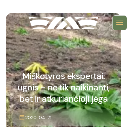
Miškotyros ekspertai:
ugnis – ne tik naikinanti,
bet ir atkuriančioji jėga
2020-04-21