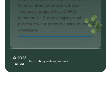
klimato, infrastruktūros ir aplinkos
vykdomosios agentūros (CINEA)
nuomonę. Nei Europos Sąjunga, nei
paramą teikianti institucija nėra už juos
atsakingos.
© 2023
Internetinių svetainių kūrimas
APVA