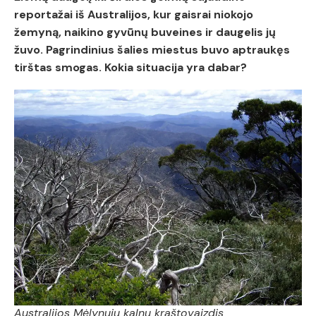
reportažai iš Australijos, kur gaisrai niokojo
žemyną, naikino gyvūnų buveines ir daugelis jų
žuvo. Pagrindinius šalies miestus buvo aptraukęs
tirštas smogas. Kokia situacija yra dabar?
Australijos Mėlynųjų kalnų kraštovaizdis