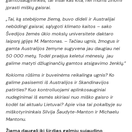
gamtosaugininkės, tai visai kas kita, nei mums žinomi
įprasti miškų gaisrai.
„Tai, ką stebėjome žiemą, buvo dideli ir Australijai
nebūdingi gaisrai, sąlygoti klimato kaitos – sako
Švedijos žemės ūkio mokslų universitete daktaro
laipsnį įgijęs M. Mantonas. – Tačiau ugnis, žmogus ir
gamta Australijos žemyne sugyvena jau daugiau nei
50 000 metų. Todėl praėjus keletui mėnesių jau
galime matyti džiuginančių gamtos atsigavimo ženklų.”
Kokioms rūšims ir buveinėms reikalinga ugnis? Ko
galime pasisemti iš Australijos ir Skandinavijos
patirties? Kuo kontroliuojami aplinkosauginiai
nudeginimai iš esmės skiriasi nuo miško gaisro ir
kodėl tai aktualu Lietuvai?
Apie visa tai pokalbyje su
miškotyrininkais
Silvija Šaudyte-Manton ir Michaelu
Mantonu.
Žiemą daugelį iki širdies gelmių sujaudino