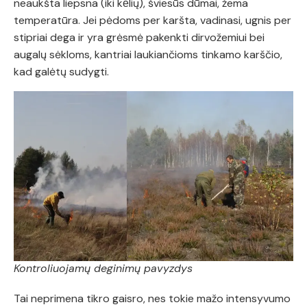
neaukšta liepsna (iki kẽlių), šviesūs dūmai, žema
temperatūra. Jei pėdoms per karšta, vadinasi, ugnis per
stipriai dega ir yra grėsmė pakenkti dirvožemiui bei
augalų sėkloms, kantriai laukiančioms tinkamo karščio,
kad galėtų sudygti.
Kontroliuojamų deginimų pavyzdys
Tai neprimena tikro gaisro, nes tokie mažo intensyvumo