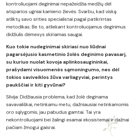
kontroliuojami deginimai nepažeidžia medžių dėl
atsparios ugniai kamieno žievės. Svarbu, kad viską
atliktų savo srities specialistai pagal patikrintas
metodikas. Be to, atliekant kontroliuojamus deginimus
didžiulis dėmesys skiriamas saugai.
Kuo tokie nudeginimai skiriasi nuo liūdnai
pagarsėjusio kasmetinio žolės deginimo pavasarį,
su kuriuo nuolat kovoja aplinkosaugininkai,
prašydami visuomenės sąmoningumo, nes dėl
tokios saviveiklos žūva varliagyviai, perintys
paukščiai ir kiti gyvūnai?
Silvija: Didžiausia problema, kad žolė deginama
savavališkai, netinkamu metu, dažniausiai netinkamomis
oro sąlygomis, jau pabudus gamtai. Tai yra
nekontroliuojami bei žalingi esamai ekosistemai ir dažnai
pačiam žmogui gaisrai.