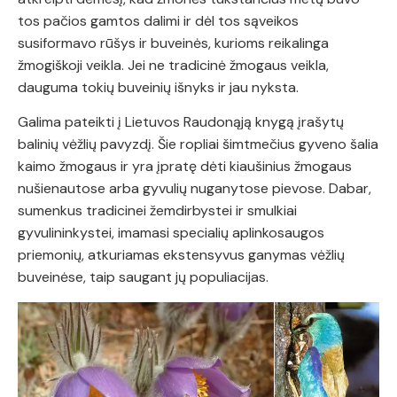
tos pačios gamtos dalimi ir dėl tos sąveikos
susiformavo rūšys ir buveinės, kurioms reikalinga
žmogiškoji veikla. Jei ne tradicinė žmogaus veikla,
dauguma tokių buveinių išnyks ir jau nyksta.
Galima pateikti į Lietuvos Raudonąją knygą įrašytų
balinių vėžlių pavyzdį. Šie ropliai šimtmečius gyveno šalia
kaimo žmogaus ir yra įpratę dėti kiaušinius žmogaus
nušienautose arba gyvulių nuganytose pievose. Dabar,
sumenkus tradicinei žemdirbystei ir smulkiai
gyvulininkystei, imamasi specialių aplinkosaugos
priemonių, atkuriamas ekstensyvus ganymas vėžlių
buveinėse, taip saugant jų populiacijas.