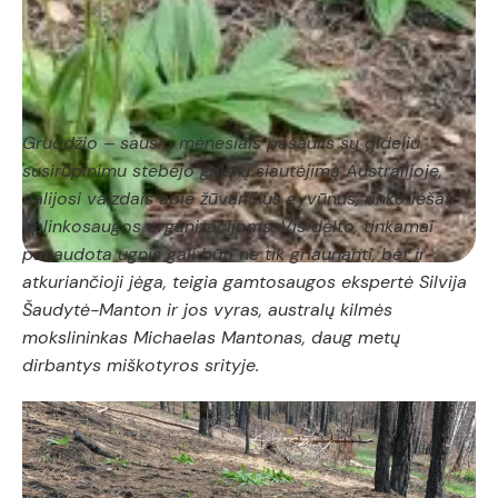
Gruodžio – sausio mėnesiais pasaulis su dideliu
susirūpinimu stebėjo gaisrų siautėjimą Australijoje,
dalijosi vaizdais apie žūvančius gyvūnus, rinko lėšas
aplinkosaugos organizacijoms. Vis dėlto, tinkamai
panaudota ugnis gali būti ne tik griaunanti, bet ir
atkuriančioji jėga, teigia gamtosaugos ekspertė Silvija
Šaudytė-Manton ir jos vyras, australų kilmės
mokslininkas Michaelas Mantonas, daug metų
dirbantys miškotyros srityje.