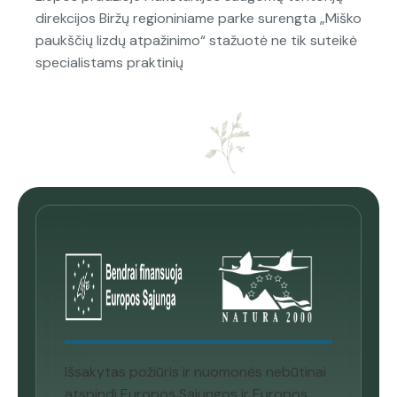
direkcijos Biržų regioniniame parke surengta „Miško
paukščių lizdų atpažinimo“ stažuotė ne tik suteikė
specialistams praktinių
Išsakytas požiūris ir nuomonės nebūtinai
atspindi Europos Sąjungos ir Europos