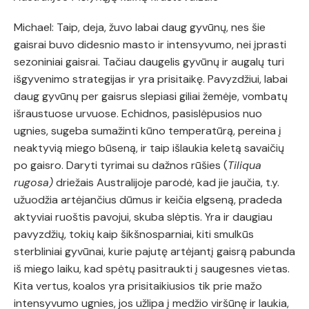
Michael: Taip, deja, žuvo labai daug gyvūnų, nes šie
gaisrai buvo didesnio masto ir intensyvumo, nei įprasti
sezoniniai gaisrai. Tačiau daugelis gyvūnų ir augalų turi
išgyvenimo strategijas ir yra prisitaikę. Pavyzdžiui, labai
daug gyvūnų per gaisrus slepiasi giliai žemėje, vombatų
išraustuose urvuose. Echidnos, pasislėpusios nuo
ugnies, sugeba sumažinti kūno temperatūrą, pereina į
neaktyvią miego būseną, ir taip išlaukia keletą savaičių
po gaisro. Daryti tyrimai su dažnos rūšies (
Tiliqua
rugosa)
driežais Australijoje parodė, kad jie jaučia, t.y.
užuodžia artėjančius dūmus ir keičia elgseną, pradeda
aktyviai ruoštis pavojui, skuba slėptis. Yra ir daugiau
pavyzdžių, tokių kaip šikšnosparniai, kiti smulkūs
sterbliniai gyvūnai, kurie pajutę artėjantį gaisrą pabunda
iš miego laiku, kad spėtų pasitraukti į saugesnes vietas.
Kita vertus, koalos yra prisitaikiusios tik prie mažo
intensyvumo ugnies, jos užlipa į medžio viršūnę ir laukia,