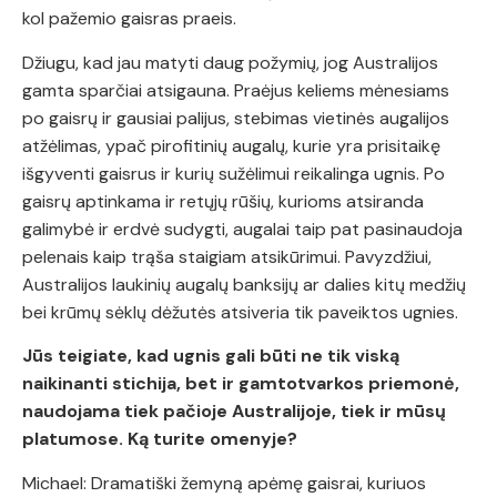
kol pažemio gaisras praeis.
Džiugu, kad jau matyti daug požymių, jog Australijos
gamta sparčiai atsigauna. Praėjus keliems mėnesiams
po gaisrų ir gausiai palijus, stebimas vietinės augalijos
atžėlimas, ypač pirofitinių augalų, kurie yra prisitaikę
išgyventi gaisrus ir kurių sužėlimui reikalinga ugnis. Po
gaisrų aptinkama ir retųjų rūšių, kurioms atsiranda
galimybė ir erdvė sudygti, augalai taip pat pasinaudoja
pelenais kaip trąša staigiam atsikūrimui. Pavyzdžiui,
Australijos laukinių augalų banksijų ar dalies kitų medžių
bei krūmų sėklų dėžutės atsiveria tik paveiktos ugnies.
Jūs teigiate, kad ugnis gali būti ne tik viską
naikinanti stichija, bet ir gamtotvarkos priemonė,
naudojama tiek pačioje Australijoje, tiek ir mūsų
platumose. Ką turite omenyje?
Michael: Dramatiški žemyną apėmę gaisrai, kuriuos