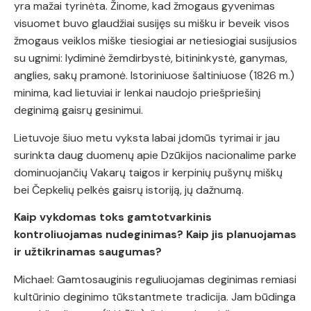
yra mažai tyrinėta. Žinome, kad žmogaus gyvenimas
visuomet buvo glaudžiai susijęs su mišku ir beveik visos
žmogaus veiklos miške tiesiogiai ar netiesiogiai susijusios
su ugnimi: lydiminė žemdirbystė, bitininkystė, ganymas,
anglies, sakų pramonė. Istoriniuose šaltiniuose (1826 m.)
minima, kad lietuviai ir lenkai naudojo priešpriešinį
deginimą gaisrų gesinimui.
Lietuvoje šiuo metu vyksta labai įdomūs tyrimai ir jau
surinkta daug duomenų apie Dzūkijos nacionalime parke
dominuojančių Vakarų taigos ir kerpinių pušynų miškų
bei Čepkelių pelkės gaisrų istoriją, jų dažnumą.
Kaip vykdomas toks gamtotvarkinis
kontroliuojamas nudeginimas? Kaip jis planuojamas
ir užtikrinamas saugumas?
Michael: Gamtosauginis reguliuojamas deginimas remiasi
kultūrinio deginimo tūkstantmete tradicija. Jam būdinga