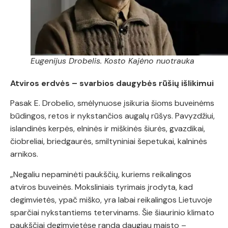
Eugenijus Drobelis. Kosto Kajėno nuotrauka
Atviros erdvės – svarbios daugybės rūšių išlikimui
Pasak E. Drobelio, smėlynuose įsikuria šioms buveinėms
būdingos, retos ir nykstančios augalų rūšys. Pavyzdžiui,
islandinės kerpės, elninės ir miškinės šiurės, gvazdikai,
čiobreliai, briedgaurės, smiltyniniai šepetukai, kalninės
arnikos.
„Negaliu nepaminėti paukščių, kuriems reikalingos
atviros buveinės. Moksliniais tyrimais įrodyta, kad
degimvietės, ypač miško, yra labai reikalingos Lietuvoje
sparčiai nykstantiems tetervinams. Šie šiaurinio klimato
paukščiai degimvietėse randa daugiau maisto –