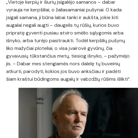
„Vietoje kerpių ir šiurių įsigalėjo samanos – dabar
vyrauja ne kerpšiliai, o žaliasamaniai pušynai. O kada
įsigali samana, ji būna labai tanki ir aukšta, jokie kiti
augalai negali augti – daugelis tų rūšių, kurios buvo
pripratę gyventi pusiau atviro smėlio sąlygomis arba
išnyko, arba turėjo pasitraukti. Todėl kerpšilių pušynų
liko mažyčiai ploteliai, o visa įvairovė gyvūnų, čia
gyvavusių tūkstančius metų, tiesiog išnyko, – pažymėjo
jis. – Dabar mes stengiamės nors dalelę tų buveinių
atkurti, parodyti, kokios jos buvo anksčiau ir padėti
šiam kraštui būdingoms augalų ir vabzdžių rūšims išlikti“.