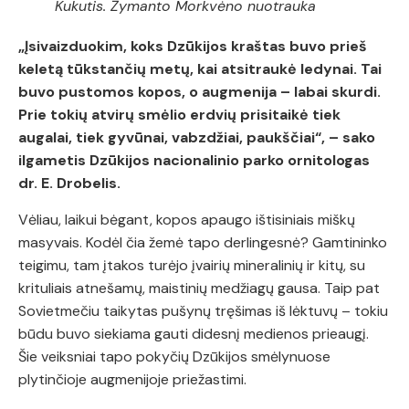
Kukutis. Žymanto Morkvėno nuotrauka
„Įsivaizduokim, koks Dzūkijos kraštas buvo prieš
keletą tūkstančių metų, kai atsitraukė ledynai. Tai
buvo pustomos kopos, o augmenija – labai skurdi.
Prie tokių atvirų smėlio erdvių prisitaikė tiek
augalai, tiek gyvūnai, vabzdžiai, paukščiai“, – sako
ilgametis Dzūkijos nacionalinio parko ornitologas
dr. E. Drobelis.
Vėliau, laikui bėgant, kopos apaugo ištisiniais miškų
masyvais. Kodėl čia žemė tapo derlingesnė? Gamtininko
teigimu, tam įtakos turėjo įvairių mineralinių ir kitų, su
krituliais atnešamų, maistinių medžiagų gausa. Taip pat
Sovietmečiu taikytas pušynų tręšimas iš lėktuvų – tokiu
būdu buvo siekiama gauti didesnį medienos prieaugį.
Šie veiksniai tapo pokyčių Dzūkijos smėlynuose
plytinčioje augmenijoje priežastimi.