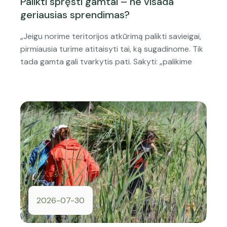
Palikti spręsti gamtai – ne visada
geriausias sprendimas?
„Jeigu norime teritorijos atkūrimą palikti savieigai,
pirmiausia turime atitaisyti tai, ką sugadinome. Tik
tada gamta gali tvarkytis pati. Sakyti: „palikime
2026-07-30