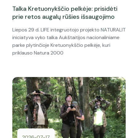
Talka Kretuonykščio pelkėje: prisidėti
prie retos augalų rūšies išsaugojimo
Liepos 29 d. LIFE integruotojo projekto NATURALIT
iniciatyva vyko talka Aukštaitijos nacionaliniame
parke plytinčioje Kretuonykščio pelkėje, kuri
priklauso Natura 2000
2026-07-17