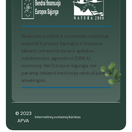
Išsakytas požiūris ir nuomonės nebūtinai
atspindi Europos Sąjungos ir Europos
klimato, infrastruktūros ir aplinkos
vykdomosios agentūros (CINEA)
nuomonę. Nei Europos Sąjunga, nei
paramą teikianti institucija nėra už juos
atsakingos.
© 2023
Internetinių svetainių kūrimas
APVA