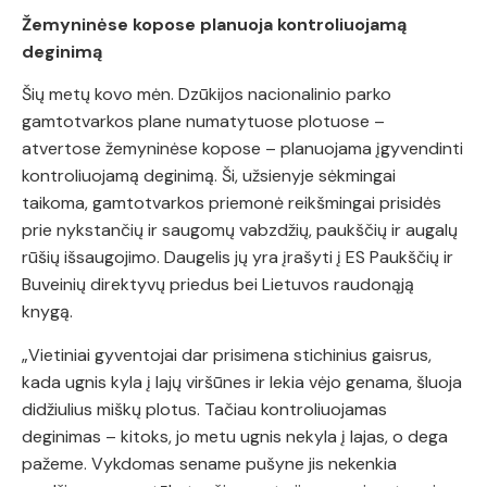
Žemyninėse kopose planuoja kontroliuojamą
deginimą
Šių metų kovo mėn. Dzūkijos nacionalinio parko
gamtotvarkos plane numatytuose plotuose –
atvertose žemyninėse kopose – planuojama įgyvendinti
kontroliuojamą deginimą. Ši, užsienyje sėkmingai
taikoma, gamtotvarkos priemonė reikšmingai prisidės
prie nykstančių ir saugomų vabzdžių, paukščių ir augalų
rūšių išsaugojimo. Daugelis jų yra įrašyti į ES Paukščių ir
Buveinių direktyvų priedus bei Lietuvos raudonąją
knygą.
„Vietiniai gyventojai dar prisimena stichinius gaisrus,
kada ugnis kyla į lajų viršūnes ir lekia vėjo genama, šluoja
didžiulius miškų plotus. Tačiau kontroliuojamas
deginimas – kitoks, jo metu ugnis nekyla į lajas, o dega
pažeme. Vykdomas sename pušyne jis nekenkia