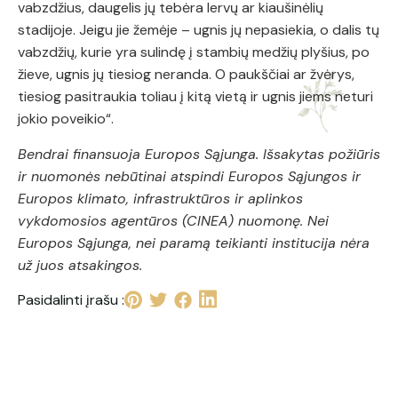
vabzdžius, daugelis jų tebėra lervų ar kiaušinėlių
stadijoje. Jeigu jie žemėje – ugnis jų nepasiekia, o dalis tų
vabzdžių, kurie yra sulindę į stambių medžių plyšius, po
žieve, ugnis jų tiesiog neranda. O paukščiai ar žvėrys,
tiesiog pasitraukia toliau į kitą vietą ir ugnis jiems neturi
jokio poveikio“.
Bendrai finansuoja Europos Sąjunga. Išsakytas požiūris
ir nuomonės nebūtinai atspindi Europos Sąjungos ir
Europos klimato, infrastruktūros ir aplinkos
vykdomosios agentūros (CINEA) nuomonę. Nei
Europos Sąjunga, nei paramą teikianti institucija nėra
už juos atsakingos.
Pasidalinti įrašu :