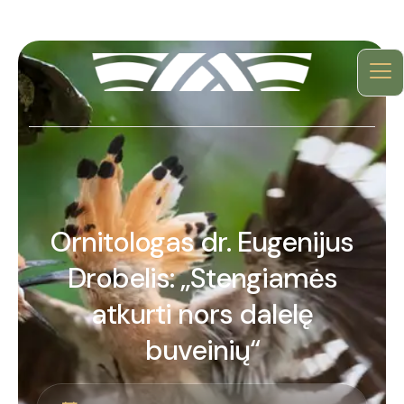
Ornitologas dr. Eugenijus
Drobelis: „Stengiamės
atkurti nors dalelę
buveinių“