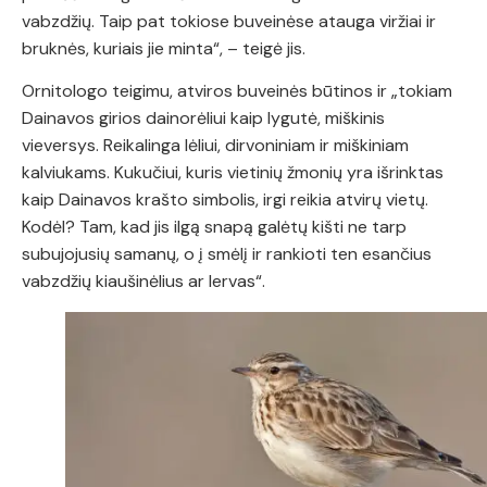
vabzdžių. Taip pat tokiose buveinėse atauga viržiai ir
bruknės, kuriais jie minta“, – teigė jis.
Ornitologo teigimu, atviros buveinės būtinos ir „tokiam
Dainavos girios dainorėliui kaip lygutė, miškinis
vieversys. Reikalinga lėliui, dirvoniniam ir miškiniam
kalviukams. Kukučiui, kuris vietinių žmonių yra išrinktas
kaip Dainavos krašto simbolis, irgi reikia atvirų vietų.
Kodėl? Tam, kad jis ilgą snapą galėtų kišti ne tarp
subujojusių samanų, o į smėlį ir rankioti ten esančius
vabzdžių kiaušinėlius ar lervas“.