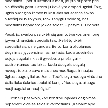
medžiams – per tūkstančius metų jie yra pripratę prie
siaučiančių gaisrų, stora jų žievė yra atspari ugniai. Taigi,
ugnis sudegina žemėn nukritusias sausesnes šakas,
suvešėjusius žolynus, tankų spyglių paklotą, bet
medžiams nepadaro jokios žalos“, – pažymi E. Drobelis.
Pasak jo, svarbu pasitikėti šią gamtotvarkos priemonę
įgyvendinančiais specialistais: „Reikėtų tikėti
specialistais, o ne gandais. Be to, kontroliuojamas
deginimas įgyvendinamas ne tada, kada buveinėse
bujoja augalai ir klesti gyvybė, o priešingai –
pasirenkamas tas laikas, kada daugelis augalų
nevegetuoja, o savo maistines medžiagas ir naujus
ūglius saugo giliai po žeme. Todėl, jeigu nudega viršutinė
dalis, lieka šakniastiebiai, iš kurių vėliau auga, atauga
nauji augalai ar nauji ūgliai“.
E. Drobelis pasakojo, kad kontroliuojamas deginimas
nepadaro didelės žalos ir vabzdžiams. „Kalbant apie