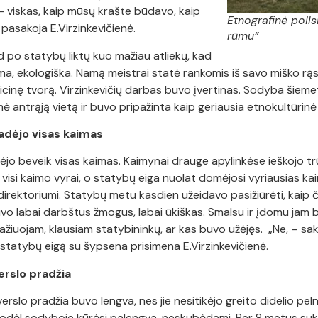
 – viskas, kaip mūsų krašte būdavo, kaip
Etnografinė poil
 pasakoja E.Virzinkevičienė.
rūmu“
d po statybų liktų kuo mažiau atliekų, kad
a, ekologiška. Namą meistrai statė rankomis iš savo miško rąstų
dicinę tvorą. Virzinkevičių darbas buvo įvertinas. Sodyba šieme
antrąją vietą ir buvo pripažinta kaip geriausia etnokultūrinė
adėjo visas kaimas
ėjo beveik visas kaimas. Kaimynai drauge apylinkėse ieškojo t
tė visi kaimo vyrai, o statybų eiga nuolat domėjosi vyriausias 
irektoriumi. Statybų metu kasdien užeidavo pasižiūrėti, kaip 
 buvo labai darbštus žmogus, labai ūkiškas. Smalsu ir įdomu jam
žiuojam, klausiam statybininkų, ar kas buvo užėjęs. „Ne, – sako
 statybų eigą su šypsena prisimena E.Virzinkevičienė.
erslo pradžia
 verslo pradžia buvo lengva, nes jie nesitikėjo greito didelio pe
todėl sodyboje kūrėsi palengva, neskubėdami. Per 8 metus suk