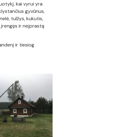
otykį, kai vyrui yra
tklystančius gyvūnus,
elė, tulžys, kukutis,
 įrengęs ir neįprastą
ndenį ir tiesiog