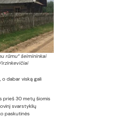
u rūmu“ šeimininkai
irzinkevičiai
 o dabar viską gali
s prieš 30 metų šiomis
ovinį svarstyklių
ko paskutinės