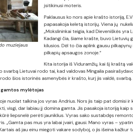
įsitikinusi moteris.
Paklausus ko nors apie krašto istoriją, E.V
papasakoja keletą istorijų. Viena jų nukelia
„Mokslininkai teigia, kad Dieveniškės yra 
Kadangi čia, šiame krašte, buvo Lietuvių g
odo muziejaus
kilusios. Dėl to čia aplink gausu pilkapyn
pilkapių apsaugos zonoje.“
Kita istorija iš Viduramžių, kai šį kraštą v
to svarbą Lietuvai rodo tai, kad valdovas Mingaila pasirašyd
odo šios istorinės asmenybės ir krašto, kurį jis valdė, svarbą.
s gamtos mylėtojas
oje nuolat talkina jos vyras Andrius. Nors jis taip pat domisi ir
ti, visgi, dar labiau jį domina gamta. Jis pasakoja istoriją k
kūrė liepsnelė perėti jauniklius. Vyras sako sustabdęs remonto
kris. „Gamta pas mus yra labai įvairi, gausi. Mano vyras – ypat
Kartais aš jau einu miegoti vakare sodyboj, o jis išeina kažkur t