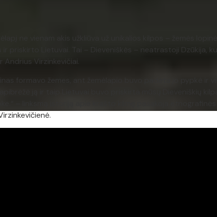
lapį ne vienam akis užkliūva už unikalios kilpos – žemės lopinėli
 ir priskirto Lietuvai. Tai – Dieveniškės – neatrastoji Dzūkija, 
r Andrius Virzinkevičiai.
talinas formavo žemes, ant žemėlapio buvo padėta jo pypkė ir vi
apibrėžė ją ir taip Lietuvai buvo priskirta mūsų Dieveniškių kilpa
e.“ – linksmą istoriją apie krašto kilmę pasakoja etnografinė
irzinkevičienė.