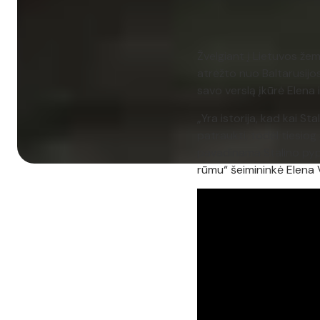
Žvelgiant į Lietuvos žemė
atrėžto nuo Baltarusijos
savo verslą įkūrė Elena i
„Yra istorija, kad kai S
patraukti, todėl tiesiog 
pavadinama Stalino pypk
rūmu“ šeimininkė Elena V