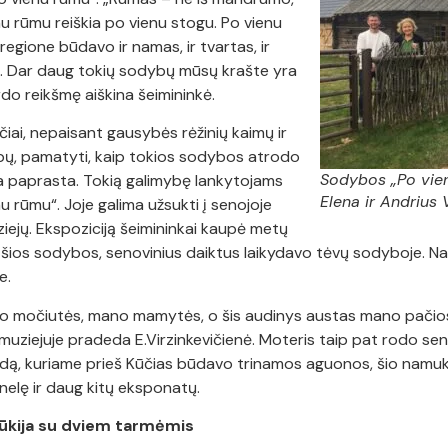
nu rūmu reiškia po vienu stogu. Po vienu
regione būdavo ir namas, ir tvartas, ir
as. Dar daug tokių sodybų mūsų krašte yra
rdo reikšmę aiškina šeimininkė.
čiai, nepaisant gausybės rėžinių kaimų ir
ybų, pamatyti, kaip tokios sodybos atrodo
Sodybos „Po vien
ra paprasta. Tokią galimybę lankytojams
Elena ir Andrius V
 rūmu“. Joje galima užsukti į senojoje
ziejų. Ekspoziciją šeimininkai kaupė metų
 šios sodybos, senovinius daiktus laikydavo tėvų sodyboje. Na,
e.
mano močiutės, mano mamytės, o šis audinys austas mano pačio
 muziejuje pradeda E.Virzinkevičienė. Moteris taip pat rodo sen
uodą, kuriame prieš Kūčias būdavo trinamos aguonos, šio namu
nelę ir daug kitų eksponatų.
zūkija su dviem tarmėmis