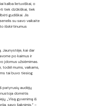
i kalba lietuviškai, o
 tiek dzūkiškai, tiek
ėti gudiškai. Jis
senelis su savo vaikaite
što išskirtinumus
. Jaunystėje, kai dar
davome po kaimus ir
uvo įdomus užsiėmimas.
ė, todėl mums, vaikams,
ėms tai buvo tiesiog
 iš patyrusių audėjų
nenustoja domėtis
iejų. „Visą gyvenimą iš
orija, savo šaknimis.“ –