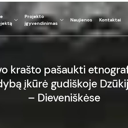
ie
Projekto
Naujienos
Kontaktai
jektą
įgyvendinimas
o krašto pašaukti etnogra
ybą įkūrė gudiškoje Dzūki
– Dieveniškėse