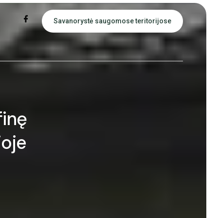
Savanorystė saugomose teritorijose
finę
joje