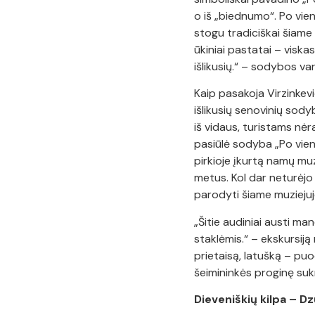
o iš „biednumo“. Po vie
stogu tradiciškai šiame 
ūkiniai pastatai – visk
išlikusių.“ – sodybos va
Kaip pasakoja Virzinkevi
išlikusių senovinių sod
iš vidaus, turistams nė
pasiūlė sodyba „Po vienu
pirkioje įkurtą namų mu
metus. Kol dar neturėjo
parodyti šiame muziejuj
„Šitie audiniai austi 
staklėmis.“ – ekskursiją
prietaisą, latušką – p
šeimininkės proginę suk
Dieveniškių kilpa – D