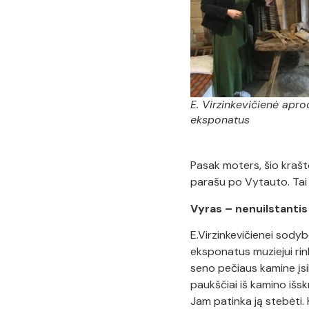
E. Virzinkevičienė apr
eksponatus
Pasak moters, šio kraš
parašu po Vytauto. Tai r
Vyras – nenuilstanti
E.Virzinkevičienei sodyb
eksponatus muziejui rink
seno pečiaus kamine įsi
paukščiai iš kamino išs
Jam patinka ją stebėti. 