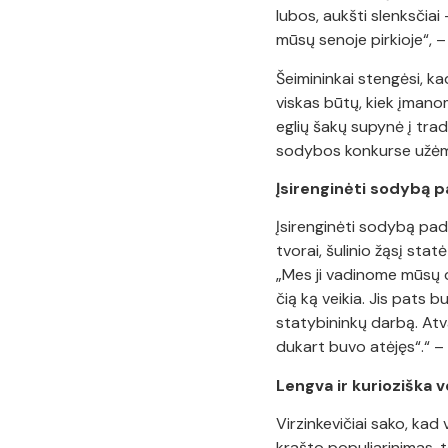
lubos, aukšti slenksčiai
mūsų senoje pirkioje“, –
Šeimininkai stengėsi, ka
viskas būtų, kiek įmanom
eglių šakų supynė į tra
sodybos konkurse užėmė 
Įsirenginėti sodybą p
Įsirenginėti sodybą pad
tvorai, šulinio žąsį sta
„Mes ji vadinome mūsų d
čią ką veikia. Jis pats
statybininkų darbą. Atva
dukart buvo atėjęs“.“ –
Lengva ir kurioziška v
Virzinkevičiai sako, kad
krašto populiarinimas, 