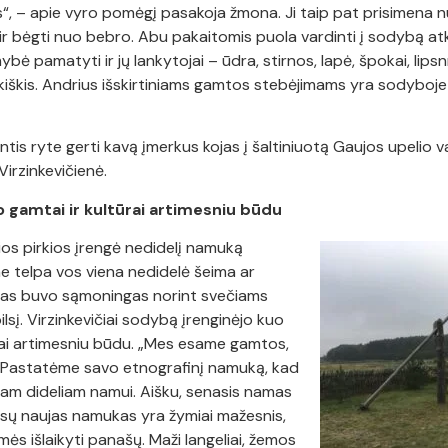
s“, – apie vyro pomėgį pasakoja žmona. Ji taip pat prisimena nu
t ir bėgti nuo bebro. Abu pakaitomis puola vardinti į sodybą a
ybė pamatyti ir jų lankytojai – ūdra, stirnos, lapė, špokai, lipsnn
 kiškis. Andrius išskirtiniams gamtos stebėjimams yra sodyboje
is ryte gerti kavą įmerkus kojas į šaltiniuotą Gaujos upelio va
irzinkevičienė.
 gamtai ir kultūrai artimesniu būdu
ios pirkios įrengė nedidelį namuką
 telpa vos viena nedidelė šeima ar
mas buvo sąmoningas norint svečiams
ilsį. Virzinkevičiai sodybą įrenginėjo kuo
rai artimesniu būdu. „Mes esame gamtos,
. Pastatėme savo etnografinį namuką, kad
nam dideliam namui. Aišku, senasis namas
ūsų naujas namukas yra žymiai mažesnis,
ės išlaikyti panašų. Maži langeliai, žemos