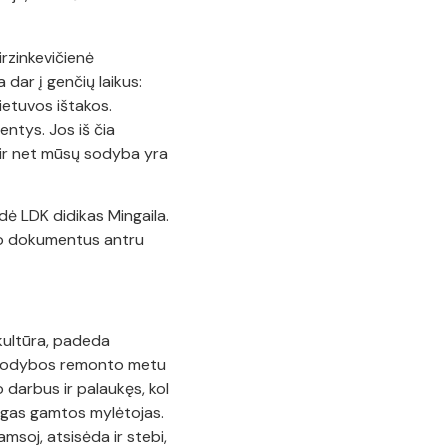
irzinkevičienė
 dar į genčių laikus:
Lietuvos ištakos.
entys. Jos iš čia
ų ir net mūsų sodyba yra
aldė LDK didikas Mingaila.
avo dokumentus antru
 kultūra, padeda
aip sodybos remonto metu
 darbus ir palaukęs, kol
ingas gamtos mylėtojas.
amsoj, atsisėda ir stebi,