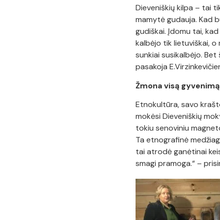
Dieveniškių kilpa – tai ti
mamytė gudauja. Kad būt
gudiškai. Įdomu tai, kad
kalbėjo tik lietuviškai,
sunkiai susikalbėjo. Bet
pasakoja E.Virzinkevičie
Žmona visą gyvenimą 
Etnokultūra, savo krašto
mokėsi Dieveniškių moky
tokiu senoviniu magnet
Ta etnografinė medžiaga
tai atrodė ganėtinai kei
smagi pramoga.“ – pris