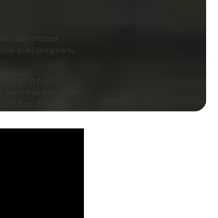
o, tarsi dirbtinai
kurioje prieš porą metų
si bijojo tą pypkę
, dar ir šiandien juokais
s sodybos „Po vienu