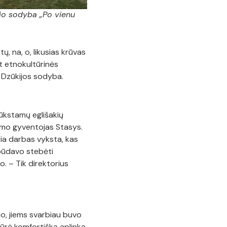
sio sodyba „Po vienu
, na, o, likusias krūvas
t etnokultūrinės
 Dzūkijos sodyba.
rūkstamų eglišakių
kaimo gyventojas Stasys.
čia darbas vyksta, kas
 būdavo stebėti
. – Tik direktorius
lno, jiems svarbiau buvo
ūrė komfortišką aplinką