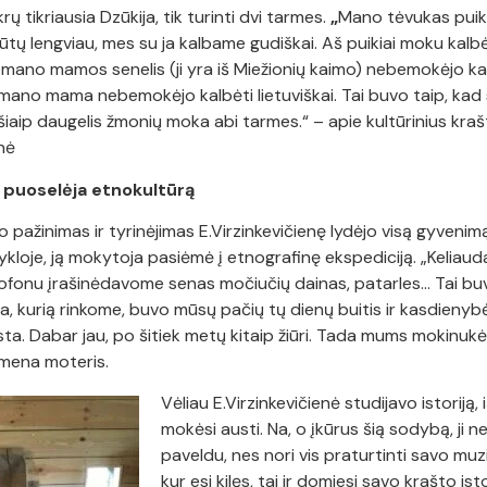
krų tikriausia Dzūkija, tik turinti dvi tarmes.
„
Mano tėvukas puikia
ų lengviau, mes su ja kalbame gudiškai. Aš puikiai moku kalbėti
 mano mamos senelis (ji yra iš Miežionių kaimo) nebemokėjo kalb
 o mano mama nebemokėjo kalbėti lietuviškai. Tai buvo taip, kad 
 šiaip daugelis žmonių moka abi tarmes.“ – apie kultūrinius kra
nė
puoselėja etnokultūrą
 pažinimas ir tyrinėjimas E.Virzinkevičienę lydėjo visą gyvenimą
kloje, ją mokytoja pasiėmė į etnografinę ekspediciją. „Keliau
ofonu įrašinėdavome senas močiučių dainas, patarles… Tai b
, kurią rinkome, buvo mūsų pačių tų dienų buitis ir kasdienyb
sta. Dabar jau, po šitiek metų kitaip žiūri. Tada mums mokinuk
imena moteris.
Vėliau E.Virzinkevičienė studijavo istoriją,
mokėsi austi. Na, o įkūrus šią sodybą, ji 
paveldu, nes nori vis praturtinti savo muz
kur esi kilęs, tai ir domiesi savo krašto ist