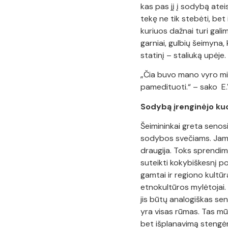
kas pas jį į sodybą atei
tekę ne tik stebėti, be
kuriuos dažnai turi galim
garniai, gulbių šeimyna,
statinį – staliuką upėje.
„Čia buvo mano vyro mint
pamedituoti.“ – sako E.V
Sodybą įrenginėjo kuo
Šeimininkai greta senos
sodybos svečiams. Jame
draugija. Toks sprendi
suteikti kokybiškesnį po
gamtai ir regiono kultū
etnokultūros mylėtojai
jis būtų analogiškas se
yra visas rūmas. Tas m
bet išplanavimą stengėm