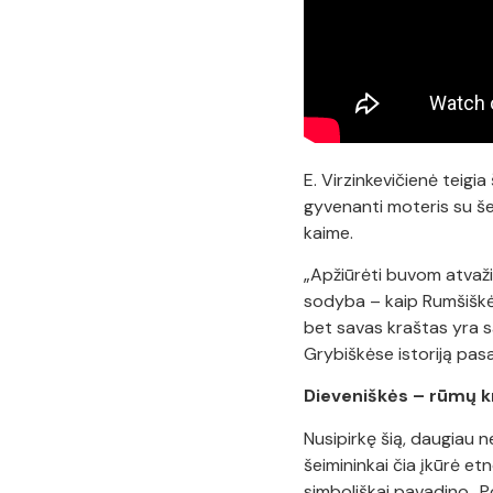
E. Virzinkevičienė teigia
gyvenanti moteris su šei
kaime.
„Apžiūrėti buvom atvažia
sodyba – kaip Rumšiškės“
bet savas kraštas yra s
Grybiškėse istoriją pas
Dieveniškės – rūmų k
Nusipirkę šią, daugiau n
šeimininkai čia įkūrė e
simboliškai pavadino „