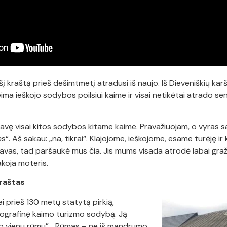
 šį kraštą prieš dešimtmetį atradusi iš naujo. Iš Dieveniškių karšto
ma ieškojo sodybos poilsiui kaime ir visai netikėtai atrado sen
vę visai kitos sodybos kitame kaime. Pravažiuojam, o vyras sak
. Aš sakau: „na, tikrai“. Klajojome, ieškojome, esame turėję i
avas, tad paršaukė mus čia. Jis mums visada atrodė labai gražus
akoja moteris.
raštas
ei prieš 130 metų statytą pirkią,
tnografinę kaimo turizmo sodybą. Ją
Po vienu rūmu”. „Rūmas – ne iš mandrumo,