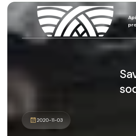
Ap
pro
Sav
sod
2020-11-03