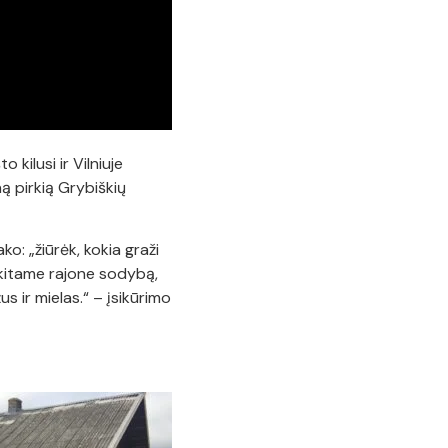
 kilusi ir Vilniuje
ą pirkią Grybiškių
o: „žiūrėk, kokia graži
r kitame rajone sodybą,
 ir mielas.“ – įsikūrimo