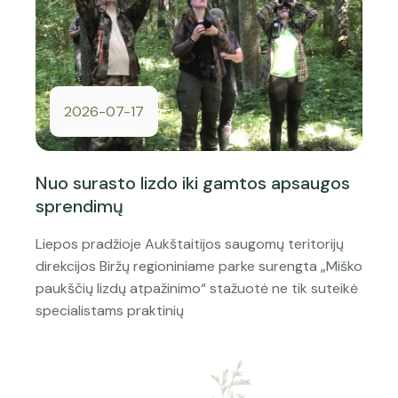
2026-07-17
Nuo surasto lizdo iki gamtos apsaugos
sprendimų
Liepos pradžioje Aukštaitijos saugomų teritorijų
direkcijos Biržų regioniniame parke surengta „Miško
paukščių lizdų atpažinimo“ stažuotė ne tik suteikė
specialistams praktinių