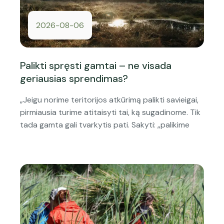
2026-08-06
Palikti spręsti gamtai – ne visada
geriausias sprendimas?
„Jeigu norime teritorijos atkūrimą palikti savieigai,
pirmiausia turime atitaisyti tai, ką sugadinome. Tik
tada gamta gali tvarkytis pati. Sakyti: „palikime