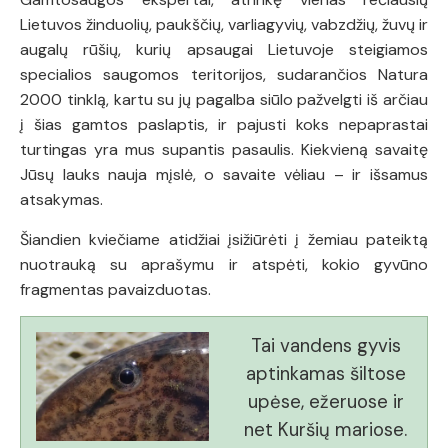
Lietuvos žinduolių, paukščių, varliagyvių, vabzdžių, žuvų ir
augalų rūšių, kurių apsaugai Lietuvoje steigiamos
specialios saugomos teritorijos, sudarančios Natura
2000 tinklą, kartu su jų pagalba siūlo pažvelgti iš arčiau
į šias gamtos paslaptis, ir pajusti koks nepaprastai
turtingas yra mus supantis pasaulis. Kiekvieną savaitę
Jūsų lauks nauja mįslė, o savaite vėliau – ir išsamus
atsakymas.
Šiandien kviečiame atidžiai įsižiūrėti į žemiau pateiktą
nuotrauką su aprašymu ir atspėti, kokio gyvūno
fragmentas pavaizduotas.
Tai vandens gyvis
aptinkamas šiltose
upėse, ežeruose ir
net Kuršių mariose.