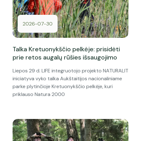
2026-07-30
Talka Kretuonykščio pelkėje: prisidėti
prie retos augalų rūšies išsaugojimo
Liepos 29 d. LIFE integruotojo projekto NATURALIT
iniciatyva vyko talka Aukštaitijos nacionaliniame
parke plytinčioje Kretuonykščio pelkėje, kuri
priklauso Natura 2000