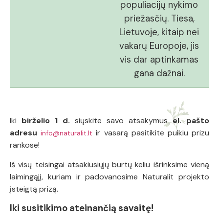
populiacijų nykimo
priežasčių. Tiesa,
Lietuvoje, kitaip nei
vakarų Europoje, jis
vis dar aptinkamas
gana dažnai.
Iki
birželio 1 d.
siųskite savo atsakymus
el. pašto
adresu
ir vasarą pasitikite puikiu prizu
info@naturalit.lt
rankose!
Iš visų teisingai atsakiusiųjų burtų keliu išrinksime vieną
laimingąjį, kuriam ir padovanosime Naturalit projekto
įsteigtą prizą.
Iki susitikimo ateinančią savaitę!