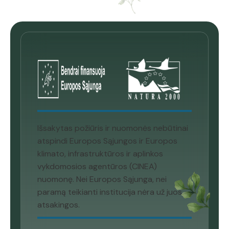
Išsakytas požiūris ir nuomonės nebūtinai
atspindi Europos Sąjungos ir Europos
klimato, infrastruktūros ir aplinkos
vykdomosios agentūros (CINEA)
nuomonę. Nei Europos Sąjunga, nei
paramą teikianti institucija nėra už juos
atsakingos.