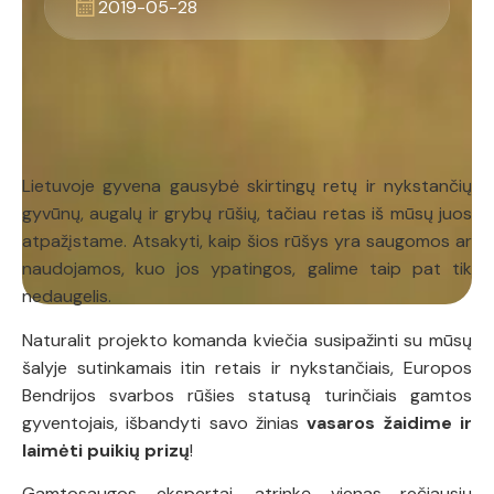
2019-05-28
Lietuvoje gyvena gausybė skirtingų retų ir nykstančių
gyvūnų, augalų ir grybų rūšių, tačiau retas iš mūsų juos
atpažįstame. Atsakyti, kaip šios rūšys yra saugomos ar
naudojamos, kuo jos ypatingos, galime taip pat tik
nedaugelis.
Naturalit projekto komanda kviečia susipažinti su mūsų
šalyje sutinkamais itin retais ir nykstančiais, Europos
Bendrijos svarbos rūšies statusą turinčiais gamtos
gyventojais, išbandyti savo žinias
vasaros žaidime ir
laimėti puikių prizų
!
Gamtosaugos ekspertai, atrinkę vienas rečiausių