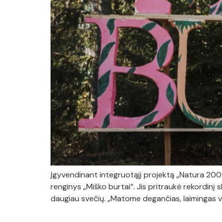
Įgyvendinant integruotąjį projektą „Natura 2000 
renginys „Miško burtai“. Jis pritraukė rekordinį 
daugiau svečių. „Matome degančias, laimingas vaikų