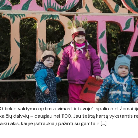
tinklo valdymo optimizavimas Lietuvoje“, spalio 5 d. Žemaitijo
skaičių dalyvių – daugiau nei 1100. Jau šeštą kartą vykstantis r
 akis, kai jie įsitraukia į pažintį su gamta ir […]