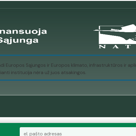
ndi Europos Sąjungos ir Europos klimato, infrastruktūros ir a
nti institucija nėra už juos atsakingos.