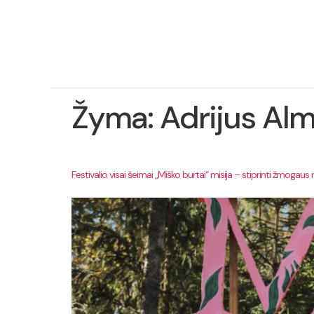
Ap
pro
Žyma:
Adrijus Alm
Festivalio visai šeimai „Miško burtai“ misija – stiprinti žmogaus