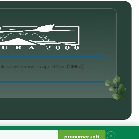
plinkos vykdomosios agentūros (CINEA)
×
prenumeruoti