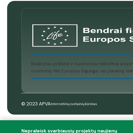
Išsakytas požiūris ir nuomonės nebūtinai atspi
nuomonę. Nei Europos Sąjunga, nei paramą teikia
© 2023 APVA
Internetinių svetainių kūrimas
Nepraleisk svarbiausių projektų naujienų