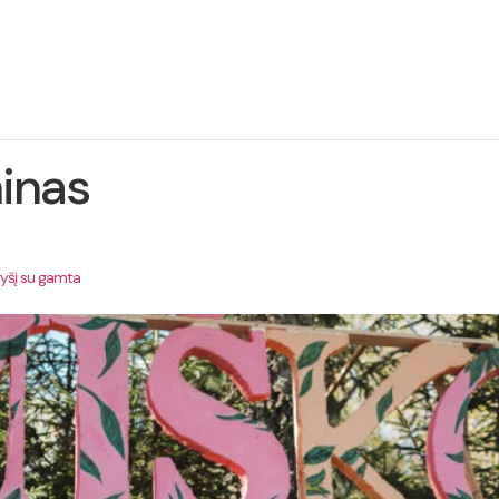
ie
Projekto
Naujienos
Kontaktai
jektą
įgyvendinimas
inas
 ryšį su gamta