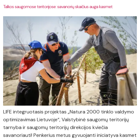
Talkos saugomose teritorijose: savanorių skaičius auga kasmet
LIFE integruotasis projektas „Natura 2000 tinklo valdymo
optimizavimas Lietuvoje“, Valstybinė saugomų teritorijų
tarnyba ir saugomų teritorijų direkcijos kviečia
savanoriauti! Penkerius metus gyvuojanti iniciatyva kasmet