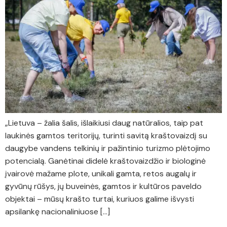
„Lietuva – žalia šalis, išlaikiusi daug natūralios, taip pat
laukinės gamtos teritorijų, turinti savitą kraštovaizdį su
daugybe vandens telkinių ir pažintinio turizmo plėtojimo
potencialą. Ganėtinai didelė kraštovaizdžio ir biologinė
įvairovė mažame plote, unikali gamta, retos augalų ir
gyvūnų rūšys, jų buveinės, gamtos ir kultūros paveldo
objektai – mūsų krašto turtai, kuriuos galime išvysti
apsilankę nacionaliniuose […]