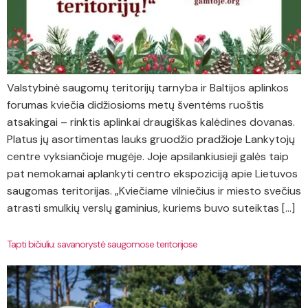
Valstybinė saugomų teritorijų tarnyba ir Baltijos aplinkos
forumas kviečia didžiosioms metų šventėms ruoštis
atsakingai – rinktis aplinkai draugiškas kalėdines dovanas.
Platus jų asortimentas lauks gruodžio pradžioje Lankytojų
centre vyksiančioje mugėje. Joje apsilankiusieji galės taip
pat nemokamai aplankyti centro ekspoziciją apie Lietuvos
saugomas teritorijas. „Kviečiame vilniečius ir miesto svečius
atrasti smulkių verslų gaminius, kuriems buvo suteiktas […]
Tapti bičiuliu: savanorystė saugomose teritorijose