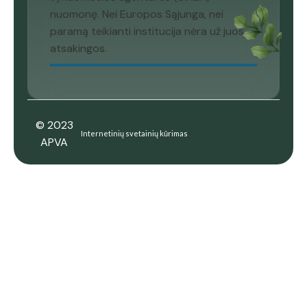
nuomonę. Nei Europos Sąjunga, nei
paramą teikianti institucija nėra už juos
atsakingos.
© 2023
Internetinių svetainių kūrimas
APVA