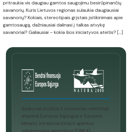
pritraukia vis daugiau gamtos saugojimu besirūpinančių
savanorių. Kuris Lietuvos regionas sulaukia daugiausiai
savanorių? Kokiais, stereotipais grįstais įsitikinimais apie
gamtosaugą, dažniausiai dalinasi į talkas atvykę
savanoriai? Galiausiai – kokia šios iniciatyvos ateitis? […]
Išsakytas požiūris ir nuomonės nebūtinai
atspindi Europos Sąjungos ir Europos
klimato, infrastruktūros ir aplinkos
vykdomosios agentūros (CINEA)