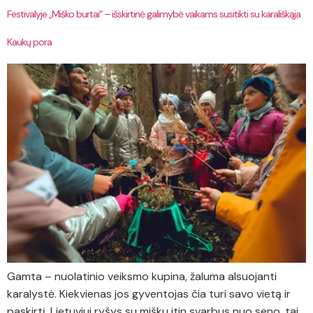
Festivalyje „Miško burtai“ – išskirtinė galimybė vaikams susitikti su karališkąja
Kaukų pora
Gamta – nuolatinio veiksmo kupina, žaluma alsuojanti
karalystė. Kiekvienas jos gyventojas čia turi savo vietą ir
paskirtį. Lietuviui ryšys su mišku itin svarbus nuo seno, tai