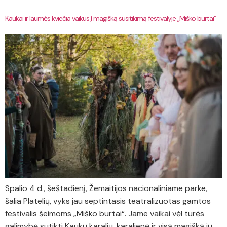
Kaukai ir laumės kviečia vaikus į magišką susitikimą festivalyje „Miško burtai“
Spalio 4 d., šeštadienį, Žemaitijos nacionaliniame parke,
šalia Platelių, vyks jau septintasis teatralizuotas gamtos
festivalis šeimoms „Miško burtai“. Jame vaikai vėl turės
galimybę sutikti Kaukų karalių, karalienę ir visą magišką jų