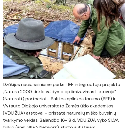
Dzūkijos nacionaliniame parke LIFE integruotojo projekto
„Natura 2000 tinklo valdymo optimizavimas Lietuvoje“
(Naturalit) partneriai – Baltijos aplinkos forumo (BEF) ir
Vytauto Didžiojo universiteto Žemės ūkio akademijos
(VDU ŽŪA) atstovai – pristatė natūralių miško buveinių
tvarkymo veiklas. Balandžio 16-18 d. VDU ŽŪA vyko SILVA
tinklo (angl. SILVA Network), skirto aukštajam