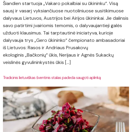
Šiandien startuoja „Vakaro pokalbiai su ūkininku“. Visą
sausį ir vasarį vyksiančiuose nuotoliniuose susitikimuose
dalyvaus Lietuvos, Austrijos bei Airijos ūkininkai. Jie dalinsis
savo patirtimi įvairiomis temomis, o dalyvaujantieji galės
užduoti klausimus. Tai tarptautinė iniciatyva, kurioje
dalyvauja trys „Gero ūkininko“ čempionato ambasadoriai
iš Lietuvos: Rasos ir Andriaus Prusakovų
ekologinis „Bačkonių“ ūkis, Nerijaus ir Agnės Sukackų
veislinės gyvulininkystės ūkis […]
Tradicinis lietuviškas šventinis stalas padeda saugoti aplinką