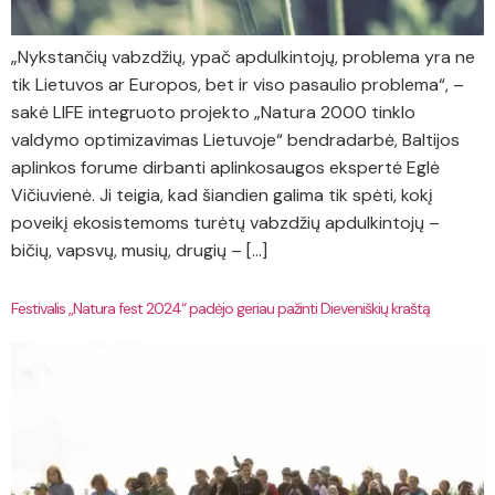
„Nykstančių vabzdžių, ypač apdulkintojų, problema yra ne
tik Lietuvos ar Europos, bet ir viso pasaulio problema“, –
sakė LIFE integruoto projekto „Natura 2000 tinklo
valdymo optimizavimas Lietuvoje“ bendradarbė, Baltijos
aplinkos forume dirbanti aplinkosaugos ekspertė Eglė
Vičiuvienė. Ji teigia, kad šiandien galima tik spėti, kokį
poveikį ekosistemoms turėtų vabzdžių apdulkintojų –
bičių, vapsvų, musių, drugių – […]
Festivalis „Natura fest 2024“ padėjo geriau pažinti Dieveniškių kraštą