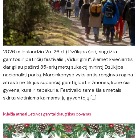
2026 m. balandžio 25-26 d. į Dzūkijos širdį sugrįžta
gamtos ir patirčių festivalis „Vidur girių“, šiemet kviečiantis
dar giliau pažinti 35-erių metų sukaktį minintį Dzūkijos
nacionalinį parką. Marcinkonyse vyksiantis renginys ragina
atrasti ne tik jus supančią gamtą, bet ir žmones, kurie čia
gyvena, kūrė ir tebekuria. Festivalio tema šiais metais
skirta vietiniams kaimams, jų gyventojų […]
Kviečia atrasti Lietuvos gamtai draugiškas dovanas