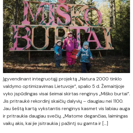
Įgyvendinant integruotąjį projektą „Natura 2000 tinklo
valdymo optimizavimas Lietuvoje“, spalio 5 d. Žemaitijoje
vyko įspūdingas visai šeimai skirtas renginys „Miško burtai“.
Jis pritraukė rekordinį skaičių dalyvių – daugiau nei 1100.
Jau šeštą kartą vykstantis renginys kasmet vis labiau auga
ir pritraukia daugiau svečių. „Matome degančias, laimingas
vaikų akis, kai jie įsitraukia į pažintį su gamta ir […]