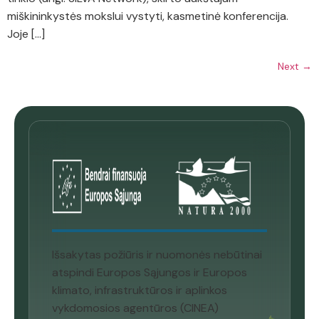
miškininkystės mokslui vystyti, kasmetinė konferencija.
Joje […]
Next
→
Išsakytas požiūris ir nuomonės nebūtinai
atspindi Europos Sąjungos ir Europos
klimato, infrastruktūros ir aplinkos
vykdomosios agentūros (CINEA)