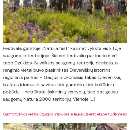
Festivalis gamtoje „Natura fest“ kasmet vyksta vis kitoje
saugomoje teritorijoje. Šiemet festivalio partneriu ir vėl
tapo Dzūkijos-Suvalkijos saugomų teritorijų direkcija, o
renginio vietai buvo pasirinktas Dieveniškių istorinis
regioninis parkas – Gaujos mokomasis takas. Dieveniškių
kraštas įdomus ir savitas tiek gamtiniu, tiek kultūriniu
požiūriu – netrūksta išskirtinių vertybių, taip pat gausu
saugomų Natura 2000 teritorijų. Vienoje […]
Gamtotvarkos veiklos Dzūkijos miškuose sulaukė užsienio ekspertų dėmesio