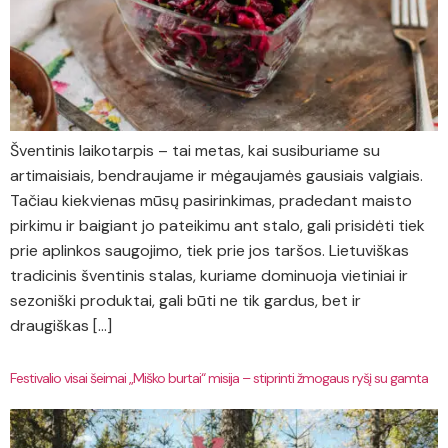
Šventinis laikotarpis – tai metas, kai susiburiame su
artimaisiais, bendraujame ir mėgaujamės gausiais valgiais.
Tačiau kiekvienas mūsų pasirinkimas, pradedant maisto
pirkimu ir baigiant jo pateikimu ant stalo, gali prisidėti tiek
prie aplinkos saugojimo, tiek prie jos taršos. Lietuviškas
tradicinis šventinis stalas, kuriame dominuoja vietiniai ir
sezoniški produktai, gali būti ne tik gardus, bet ir
draugiškas […]
Festivalio visai šeimai „Miško burtai“ misija – stiprinti žmogaus ryšį su gamta