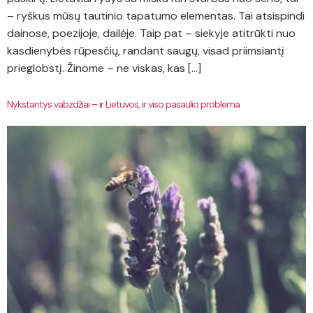
– ryškus mūsų tautinio tapatumo elementas. Tai atsispindi
dainose, poezijoje, dailėje. Taip pat – siekyje atitrūkti nuo
kasdienybės rūpesčių, randant saugų, visad priimsiantį
prieglobstį. Žinome – ne viskas, kas […]
Nykstantys vabzdžiai – ir Lietuvos, ir viso pasaulio problema