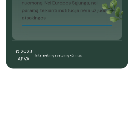
nuomonę. Nei Europos Sąjunga, nei
paramą teikianti institucija nėra už juos
atsakingos.
© 2023
Internetinių svetainių kūrimas
APVA