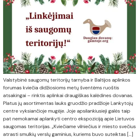
Valstybinė saugomų teritorijų tarnyba ir Baltijos aplinkos
forumas kviečia didžiosioms metų šventėms ruoštis
atsakingai – rinktis aplinkai draugiškas kalėdines dovanas.
Platus jų asortimentas lauks gruodžio pradžioje Lankytojų
centre vyksiančioje mugėje. Joje apsilankiusieji galės taip
pat nemokamai aplankyti centro ekspoziciją apie Lietuvos
saugomas teritorijas. „Kviečiame vilniečius ir miesto svečius
atrasti smulkių verslų gaminius, kuriems buvo suteiktas […]