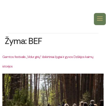
Žyma:
BEF
Gamtos festivalis „Vidur girių“: išskirtiniai žygiai ir gyvos Dzūkijos kaimų
istorijos