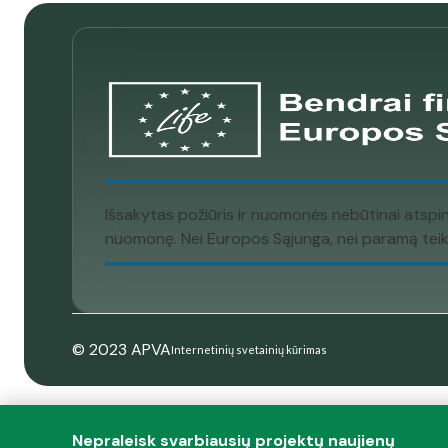
Išsakytas požiūris ir nuomonės nebūtinai atspi
nuomonę. Nei Europos Sąjunga, nei paramą teikia
© 2023 APVA
Internetinių svetainių kūrimas
Nepraleisk svarbiausių projektų naujienų