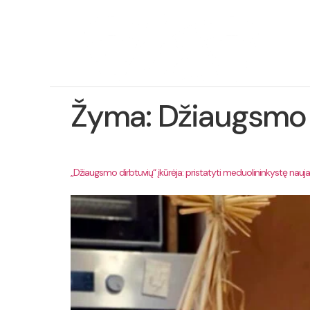
Ap
pro
Žyma:
Džiaugsmo 
„Džiaugsmo dirbtuvių“ įkūrėja: pristatyti meduolininkystę nauja