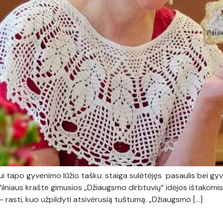
tapo gyvenimo lūžio tašku: staiga sulėtėjęs pasaulis bei gyv
Vilniaus krašte gimusios „Džiaugsmo dirbtuvių“ idėjos ištakomis.
 rasti, kuo užpildyti atsivėrusią tuštumą. „Džiaugsmo […]