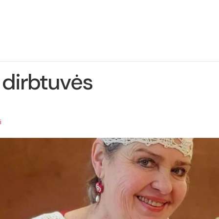
ie
Projekto
Naujienos
Kontaktai
jektą
įgyvendinimas
dirbtuvės
i