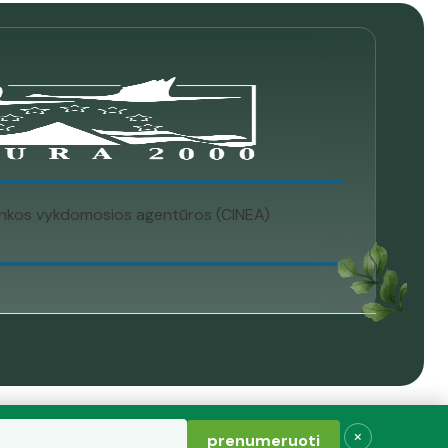
plinkos vykdomosios agentūros (CINEA)
×
prenumeruoti