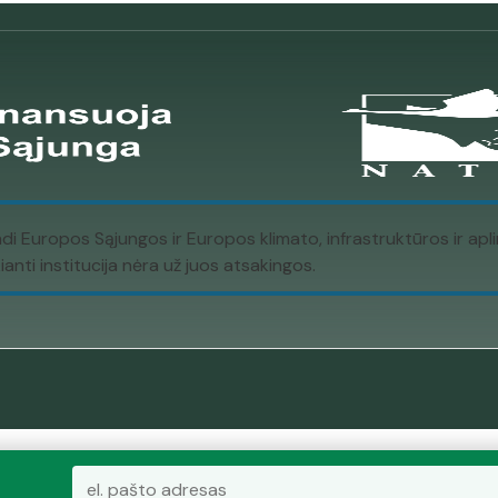
ndi Europos Sąjungos ir Europos klimato, infrastruktūros ir a
nti institucija nėra už juos atsakingos.