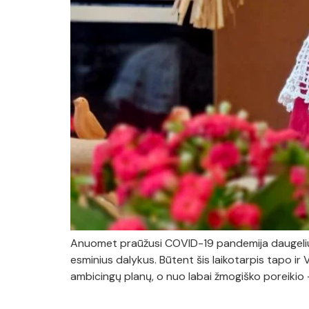
Anuomet praūžusi COVID-19 pandemija daugeliui 
esminius dalykus. Būtent šis laikotarpis tapo ir 
ambicingų planų, o nuo labai žmogiško poreikio –