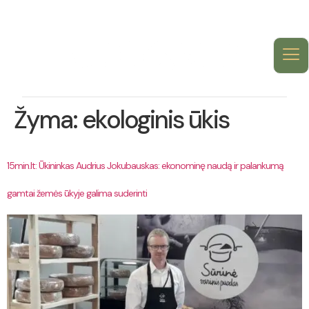
Žyma:
ekologinis ūkis
15min.lt: Ūkininkas Audrius Jokubauskas: ekonominę naudą ir palankumą
gamtai žemės ūkyje galima suderinti