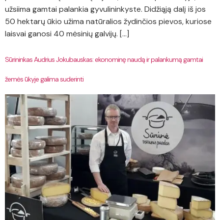
užsiima gamtai palankia gyvulininkyste. Didžiąją dalį iš jos
50 hektarų ūkio užima natūralios žydinčios pievos, kuriose
laisvai ganosi 40 mėsinių galvijų. […]
Sūrininkas Audrius Jokubauskas: ekonominę naudą ir palankumą gamtai
žemės ūkyje galima suderinti