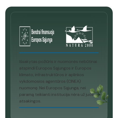
Išsakytas požiūris ir nuomonės nebūtinai
atspindi Europos Sąjungos ir Europos
klimato, infrastruktūros ir aplinkos
vykdomosios agentūros (CINEA)
nuomonę. Nei Europos Sąjunga, nei
paramą teikianti institucija nėra už juos
atsakingos.