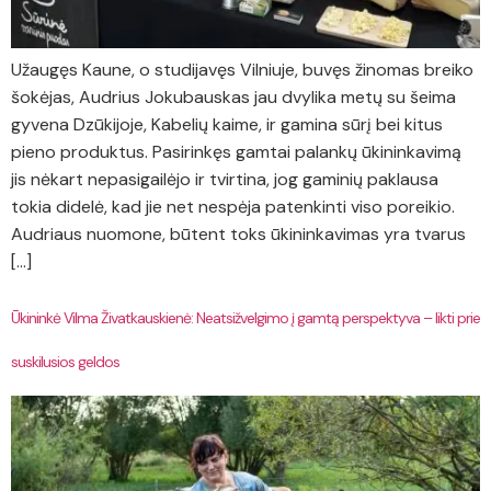
Užaugęs Kaune, o studijavęs Vilniuje, buvęs žinomas breiko
šokėjas, Audrius Jokubauskas jau dvylika metų su šeima
gyvena Dzūkijoje, Kabelių kaime, ir gamina sūrį bei kitus
pieno produktus. Pasirinkęs gamtai palankų ūkininkavimą
jis nėkart nepasigailėjo ir tvirtina, jog gaminių paklausa
tokia didelė, kad jie net nespėja patenkinti viso poreikio.
Audriaus nuomone, būtent toks ūkininkavimas yra tvarus
[…]
Ūkininkė Vilma Živatkauskienė: Neatsižvelgimo į gamtą perspektyva – likti prie
suskilusios geldos