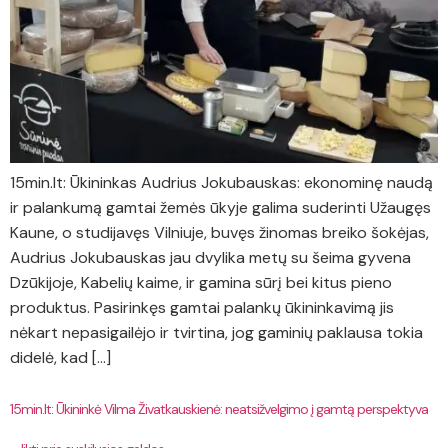
15min.lt: Ūkininkas Audrius Jokubauskas: ekonominę naudą
ir palankumą gamtai žemės ūkyje galima suderinti Užaugęs
Kaune, o studijavęs Vilniuje, buvęs žinomas breiko šokėjas,
Audrius Jokubauskas jau dvylika metų su šeima gyvena
Dzūkijoje, Kabelių kaime, ir gamina sūrį bei kitus pieno
produktus. Pasirinkęs gamtai palankų ūkininkavimą jis
nėkart nepasigailėjo ir tvirtina, jog gaminių paklausa tokia
didelė, kad […]
15min.lt: Ūkininkė Vilma Živatkauskienė: neatsižvelgimo į gamtą perspektyva