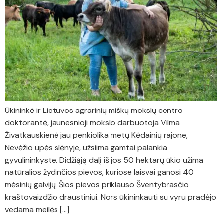
Ūkininkė ir Lietuvos agrarinių miškų mokslų centro
doktorantė, jaunesnioji mokslo darbuotoja Vilma
Živatkauskienė jau penkiolika metų Kėdainių rajone,
Nevėžio upės slėnyje, užsiima gamtai palankia
gyvulininkyste. Didžiąją dalį iš jos 50 hektarų ūkio užima
natūralios žydinčios pievos, kuriose laisvai ganosi 40
mėsinių galvijų. Šios pievos priklauso Šventybrasčio
kraštovaizdžio draustiniui. Nors ūkininkauti su vyru pradėjo
vedama meilės […]