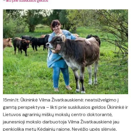
– likti prie suskilusios geldos
15min.lt: Ūkininkė Vilma Živatkauskienė: neatsižvelgimo į
gamtą perspektyva – likti prie suskilusios geldos Ūkininkė ir
Lietuvos agrarinių miškų mokslų centro doktorantė,
jaunesnioji mokslo darbuotoja Vilma Živatkauskienė jau
penkiolika metų Kėdainių rajone, Nevėžio upės slėnyje,