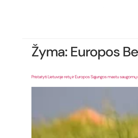
Ap
pro
Žyma:
Europos Be
Pristatyti Lietuvoje retų ir Europos Sąjungos mastu saugomų rū