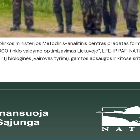
linkos ministerijos Metodinis-analitinis centras pradėtas for
000 tinklo valdymo optimizavimas Lietuvoje“, LIFE-IP PAF-NATURA
irtį biologinės įvairovės tyrimų, gamtos apsaugos ir kitose sri