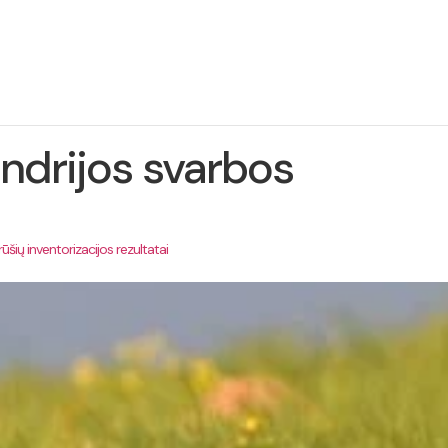
ie
Projekto
Naujienos
Kontaktai
jektą
įgyvendinimas
ndrijos svarbos
šių inventorizacijos rezultatai