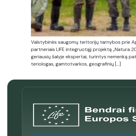
Valstybinės saugomų teritorijų tarnybos prie Ap
partneriais LIFE integruotąjį projektą „Natura 2
geriausių šalyje ekspertai, turintys nemenką pat
teriologas, gamtotvarkos, geografinių […]