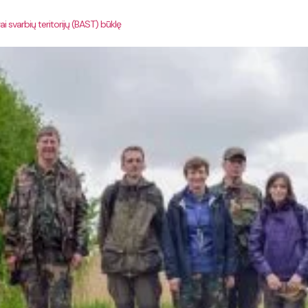
i svarbių teritorijų (BAST) būklę