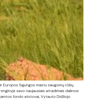
etų ir Europos Sąjungos mastu saugomų rūšių
renginyje savo naujausiais atradimais dalinosi
 gamtos fondo atstovai, Vytauto Didžiojo