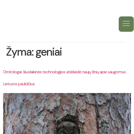
Žyma:
geniai
Ornitologai: šiuolaikinės technologijos atskleidė naujų žinių apie saugomus
Lietuvos paukščius