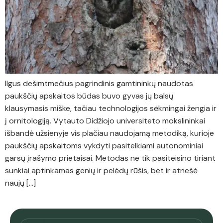
Ilgus dešimtmečius pagrindinis gamtininkų naudotas
paukščių apskaitos būdas buvo gyvas jų balsų
klausymasis miške, tačiau technologijos sėkmingai žengia ir
į ornitologiją. Vytauto Didžiojo universiteto mokslininkai
išbandė užsienyje vis plačiau naudojamą metodiką, kurioje
paukščių apskaitoms vykdyti pasitelkiami autonominiai
garsų įrašymo prietaisai. Metodas ne tik pasiteisino tiriant
sunkiai aptinkamas genių ir pelėdų rūšis, bet ir atnešė
naujų […]