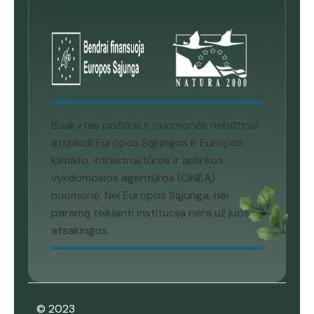
Išsakytas požiūris ir nuomonės nebūtinai
atspindi Europos Sąjungos ir Europos
klimato, infrastruktūros ir aplinkos
vykdomosios agentūros (CINEA)
nuomonę. Nei Europos Sąjunga, nei
paramą teikianti institucija nėra už juos
atsakingos.
© 2023