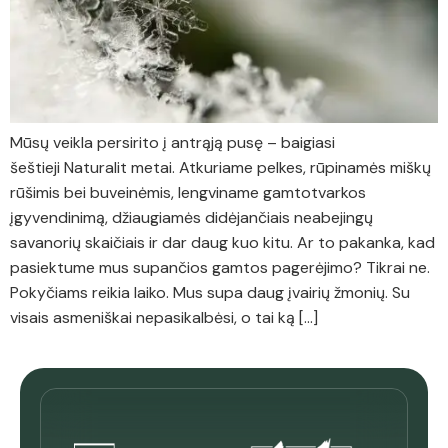
Mūsų veikla persirito į antrąją pusę – baigiasi
šeštieji Naturalit metai. Atkuriame pelkes, rūpinamės miškų
rūšimis bei buveinėmis, lengviname gamtotvarkos
įgyvendinimą, džiaugiamės didėjančiais neabejingų
savanorių skaičiais ir dar daug kuo kitu. Ar to pakanka, kad
pasiektume mus supančios gamtos pagerėjimo? Tikrai ne.
Pokyčiams reikia laiko. Mus supa daug įvairių žmonių. Su
visais asmeniškai nepasikalbėsi, o tai ką […]