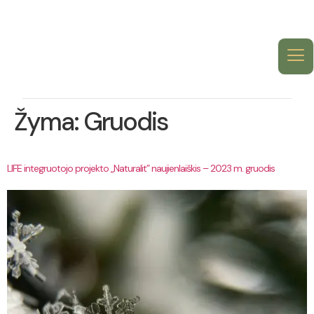
Žyma:
Gruodis
LIFE integruotojo projekto „Naturalit” naujienlaiškis – 2023 m. gruodis