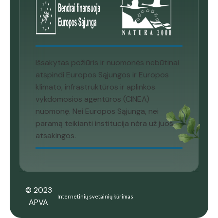
Išsakytas požiūris ir nuomonės nebūtinai
atspindi Europos Sąjungos ir Europos
klimato, infrastruktūros ir aplinkos
vykdomosios agentūros (CINEA)
nuomonę. Nei Europos Sąjunga, nei
paramą teikianti institucija nėra už juos
atsakingos.
© 2023
Internetinių svetainių kūrimas
APVA