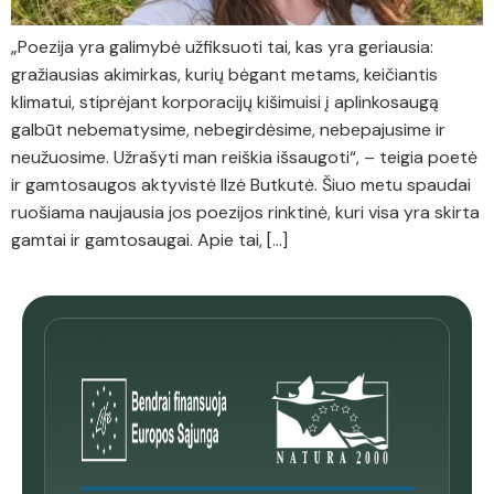
„Poezija yra galimybė užfiksuoti tai, kas yra geriausia:
gražiausias akimirkas, kurių bėgant metams, keičiantis
klimatui, stiprėjant korporacijų kišimuisi į aplinkosaugą
galbūt nebematysime, nebegirdėsime, nebepajusime ir
neužuosime. Užrašyti man reiškia išsaugoti“, – teigia poetė
ir gamtosaugos aktyvistė Ilzė Butkutė. Šiuo metu spaudai
ruošiama naujausia jos poezijos rinktinė, kuri visa yra skirta
gamtai ir gamtosaugai. Apie tai, […]