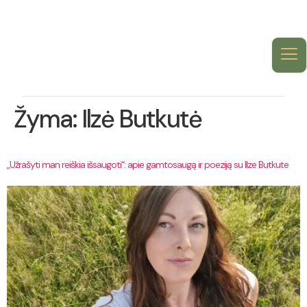
Žyma:
Ilzė Butkutė
„Užrašyti man reiškia išsaugoti“: apie gamtosaugą ir poeziją su Ilze Butkute