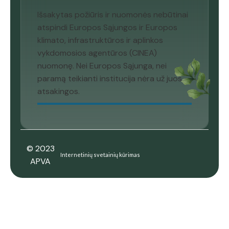
Išsakytas požiūris ir nuomonės nebūtinai
atspindi Europos Sąjungos ir Europos
klimato, infrastruktūros ir aplinkos
vykdomosios agentūros (CINEA)
nuomonę. Nei Europos Sąjunga, nei
paramą teikianti institucija nėra už juos
atsakingos.
© 2023
Internetinių svetainių kūrimas
APVA