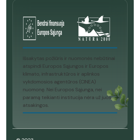
Išsakytas požiūris ir nuomonės nebūtinai
atspindi Europos Sąjungos ir Europos
klimato, infrastruktūros ir aplinkos
vykdomosios agentūros (CINEA)
nuomonę. Nei Europos Sąjunga, nei
paramą teikianti institucija nėra už juos
atsakingos.