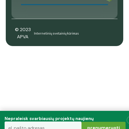
© 2023
Internetinių svetainių kūrimas
APVA
Nepraleisk svarbiausių projektų naujienų
prenumeruoti