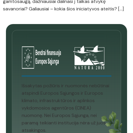
gamtosaugą, dažniausiai dalinasi į talkas atvykę
savanoriai? Galiausiai – kokia šios iniciatyvos ateitis? […]
Išsakytas požiūris ir nuomonės nebūtinai
atspindi Europos Sąjungos ir Europos
klimato, infrastruktūros ir aplinkos
vykdomosios agentūros (CINEA)
nuomonę. Nei Europos Sąjunga, nei
paramą teikianti institucija nėra už juos
atsakingos.