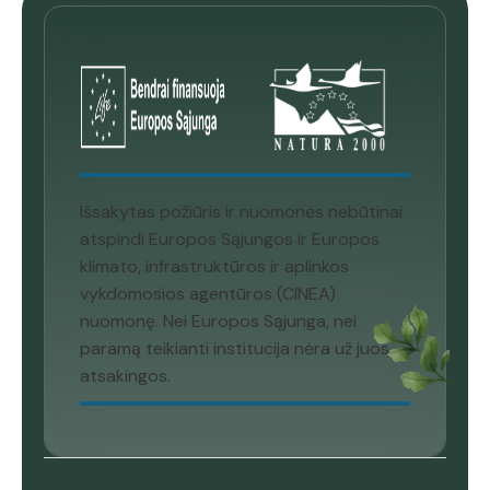
Išsakytas požiūris ir nuomonės nebūtinai
atspindi Europos Sąjungos ir Europos
klimato, infrastruktūros ir aplinkos
vykdomosios agentūros (CINEA)
nuomonę. Nei Europos Sąjunga, nei
paramą teikianti institucija nėra už juos
atsakingos.