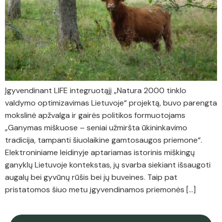
Įgyvendinant LIFE integruotąjį „Natura 2000 tinklo
valdymo optimizavimas Lietuvoje“ projektą, buvo parengta
mokslinė apžvalga ir gairės politikos formuotojams
„Ganymas miškuose – seniai užmiršta ūkininkavimo
tradicija, tampanti šiuolaikine gamtosaugos priemone“.
Elektroniniame leidinyje aptariamas istorinis miškingų
ganyklų Lietuvoje kontekstas, jų svarba siekiant išsaugoti
augalų bei gyvūnų rūšis bei jų buveines. Taip pat
pristatomos šiuo metu įgyvendinamos priemonės […]