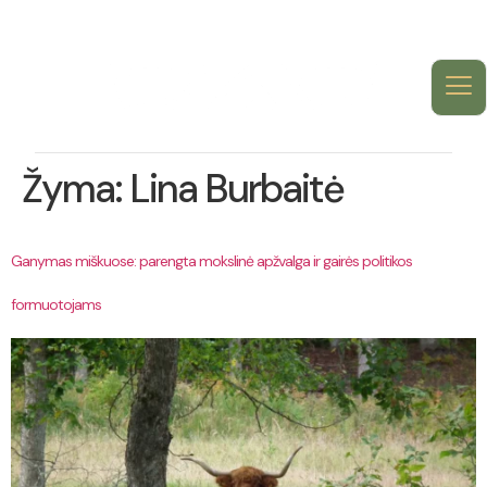
Žyma:
Lina Burbaitė
Ganymas miškuose: parengta mokslinė apžvalga ir gairės politikos
formuotojams