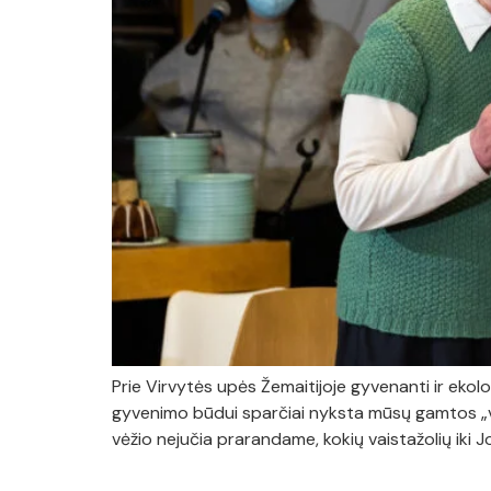
Prie Virvytės upės Žemaitijoje gyvenanti ir ekolo
gyvenimo būdui sparčiai nyksta mūsų gamtos „vai
vėžio nejučia prarandame, kokių vaistažolių iki Jo