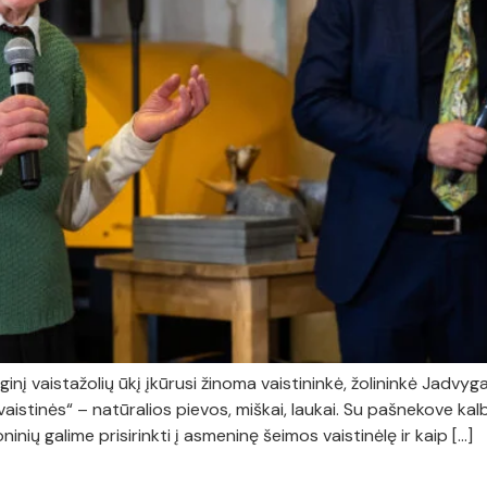
ginį vaistažolių ūkį įkūrusi žinoma vaistininkė, žolininkė Jadvy
stinės“ – natūralios pievos, miškai, laukai. Su pašnekove kal
ninių galime prisirinkti į asmeninę šeimos vaistinėlę ir kaip […]