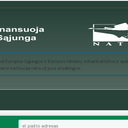
ndi Europos Sąjungos ir Europos klimato, infrastruktūros ir a
nti institucija nėra už juos atsakingos.