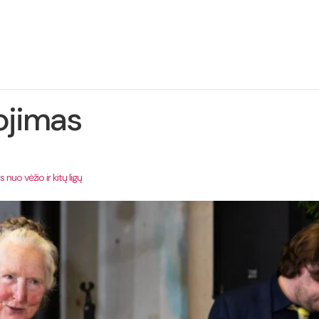
ie
Projekto
Naujienos
Kontaktai
jektą
įgyvendinimas
ojimas
uo vėžio ir kitų ligų