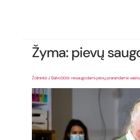
Ap
pro
Žyma:
pievų saug
Žolininkė J. Balvočiūtė: nesaugodami pievų prarandame vaistus n