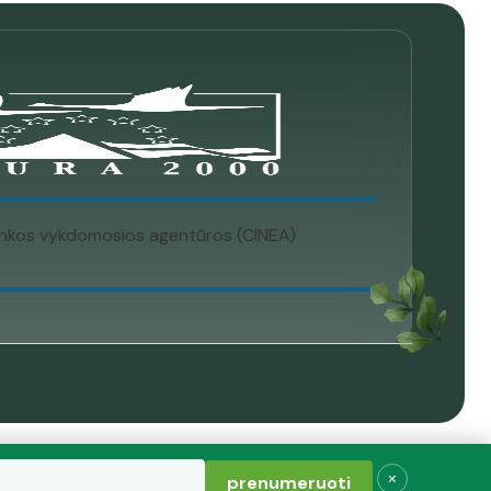
plinkos vykdomosios agentūros (CINEA)
×
prenumeruoti