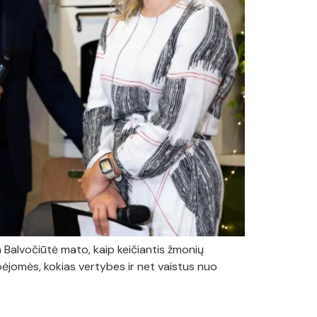
ga Balvočiūtė mato, kaip keičiantis žmonių
bėjomės, kokias vertybes ir net vaistus nuo