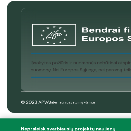
Išsakytas požiūris ir nuomonės nebūtinai atspi
nuomonę. Nei Europos Sąjunga, nei paramą teikia
© 2023 APVA
Internetinių svetainių kūrimas
Nepraleisk svarbiausių projektų naujienų