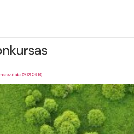
ie
Projekto
Naujienos
Kontaktai
jektą
įgyvendinimas
onkursas
oms rezultatai (2021 06 18)