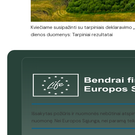
Kviečiame susipažinti su tarpiniais deklaravimo „
dienos duomenys: Tarpiniai rezultatai
Išsakytas požiūris ir nuomonės nebūtinai atspi
nuomonę. Nei Europos Sąjunga, nei paramą teikia