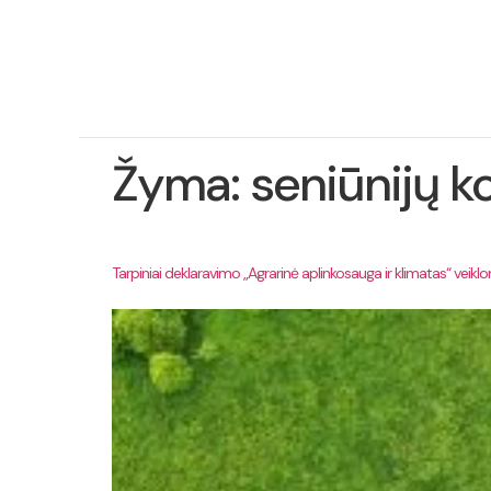
Ap
pro
Žyma:
seniūnijų k
Tarpiniai deklaravimo „Agrarinė aplinkosauga ir klimatas“ veikl