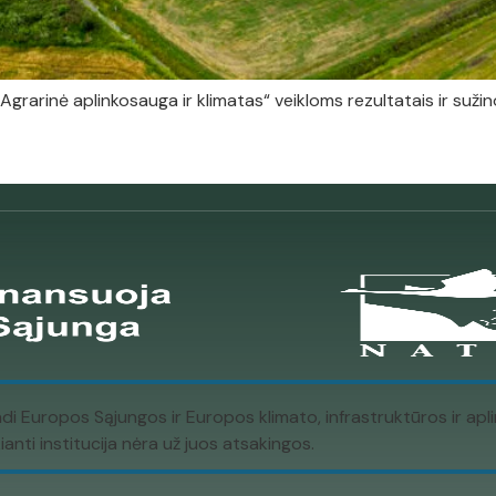
Agrarinė aplinkosauga ir klimatas“ veikloms rezultatais ir sužino
ndi Europos Sąjungos ir Europos klimato, infrastruktūros ir a
nti institucija nėra už juos atsakingos.