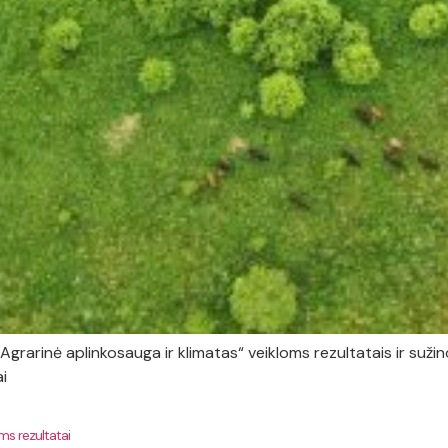
grarinė aplinkosauga ir klimatas“ veikloms rezultatais ir sužinoti
i
ms rezultatai