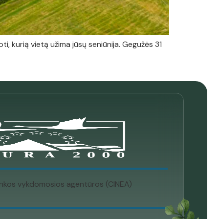
ti, kurią vietą užima jūsų seniūnija. Gegužės 31
plinkos vykdomosios agentūros (CINEA)