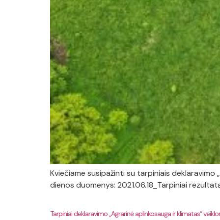
Kviečiame susipažinti su tarpiniais deklaravimo „A
dienos duomenys: 2021.06.18_Tarpiniai rezultata
Tarpiniai deklaravimo „Agrarinė aplinkosauga ir klimatas“ veiklo