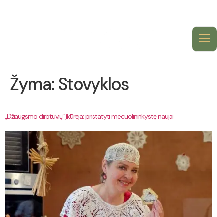
Žyma:
Stovyklos
„Džiaugsmo dirbtuvių“ įkūrėja: pristatyti meduolininkystę naujai