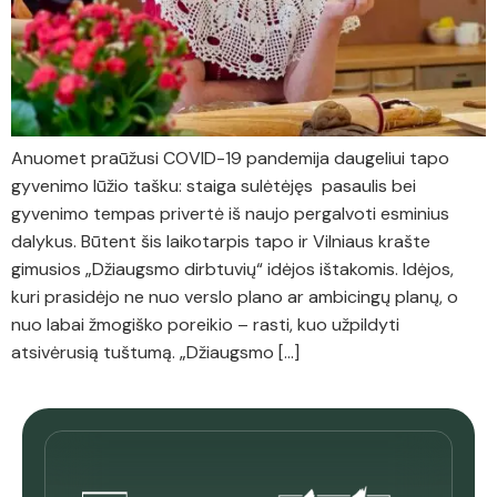
Anuomet praūžusi COVID-19 pandemija daugeliui tapo
gyvenimo lūžio tašku: staiga sulėtėjęs pasaulis bei
gyvenimo tempas privertė iš naujo pergalvoti esminius
dalykus. Būtent šis laikotarpis tapo ir Vilniaus krašte
gimusios „Džiaugsmo dirbtuvių“ idėjos ištakomis. Idėjos,
kuri prasidėjo ne nuo verslo plano ar ambicingų planų, o
nuo labai žmogiško poreikio – rasti, kuo užpildyti
atsivėrusią tuštumą. „Džiaugsmo […]