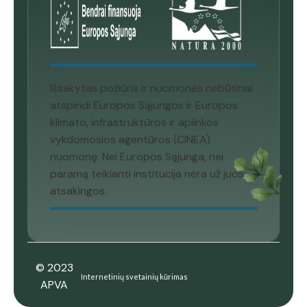
Išsakytas požiūris ir nuomonės nebūtinai
atspindi Europos Sąjungos ir Europos
klimato, infrastruktūros ir aplinkos
vykdomosios agentūros (CINEA)
nuomonę. Nei Europos Sąjunga, nei
paramą teikianti institucija nėra už juos
atsakingos.
© 2023
Internetinių svetainių kūrimas
APVA