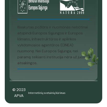
Išsakytas požiūris ir nuomonės nebūtinai
atspindi Europos Sąjungos ir Europos
klimato, infrastruktūros ir aplinkos
vykdomosios agentūros (CINEA)
nuomonę. Nei Europos Sąjunga, nei
paramą teikianti institucija nėra už juos
atsakingos.
© 2023
Internetinių svetainių kūrimas
APVA