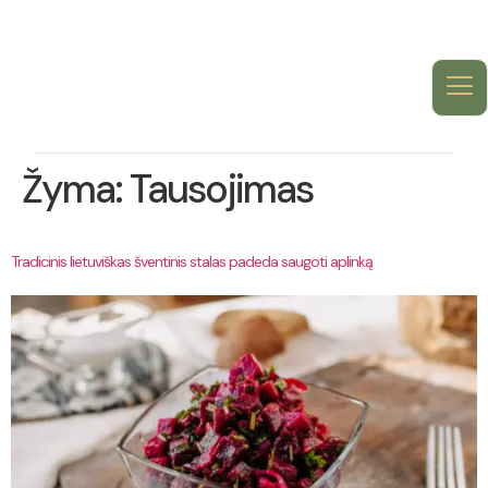
Žyma:
Tausojimas
Tradicinis lietuviškas šventinis stalas padeda saugoti aplinką