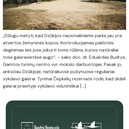
„Džiugu matyti, kad Dzūkijos nacionaliniame parke jau yra
atvertos žemyninės kopos. Kontroliuojamas paklotės
deginimas leis jose įsikurti toms rūšims, kurios natūraliai
tose gaisravietėse augo“, – sako doc. dr. Eduardas Budrys,
Gamtos tyrimų centro vyr. mokslo darbuotojas. Pasak jo,
anksčiau Dzūkijoje, natūraliuose pušynuose reguliariai
vykdavo gaisrai. Tyrimai Čepkelių rezervate rodė, kad dideli
gaisrai praeityje vykdavo vidutiniškai […]