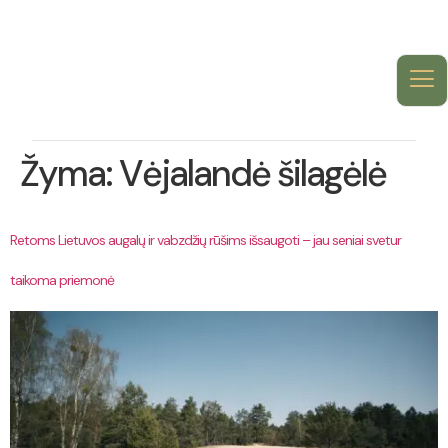
Žyma:
Vėjalandė šilagėlė
Retoms Lietuvos augalų ir vabzdžių rūšims išsaugoti – jau seniai svetur
taikoma priemonė