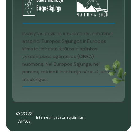
Išsakytas požiūris ir nuomonės nebūtinai
atspindi Europos Sąjungos ir Europos
klimato, infrastruktūros ir aplinkos
vykdomosios agentūros (CINEA)
nuomonę. Nei Europos Sąjunga, nei
paramą teikianti institucija nėra už juos
atsakingos.
© 2023
Internetinių svetainių kūrimas
APVA