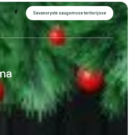
Savanorystė saugomose teritorijose
ima
ų