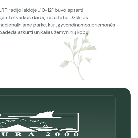
LRT radijo laidoje „10-12“ buvo aptarti
gamtotvarkos darbų rezultatai Dzūkijos
nacionaliniame parke, kur įgyvendinamos priemonės
padeda atkurti unikalias žemyninių kopų