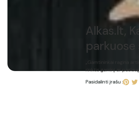
Alkas.lt, 
parkuose 
„Gamtininkai ragina arti
rinktis gaminį ar pasla
Pasidalinti įrašu :