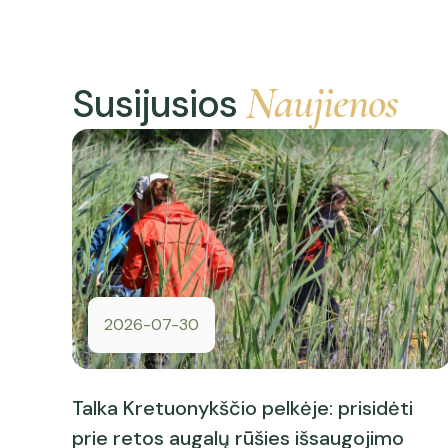
Naujienos
Susijusios
2026-07-30
Talka Kretuonykščio pelkėje: prisidėti
prie retos augalų rūšies išsaugojimo