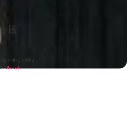
s iš
 regioninių parkų –
lt…
Skaityti