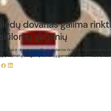
Kalėdų dovanas galima rinkti
siūlomų gaminių
muosius ir draugus nudžiuginti darnia dovana iš nacionalinių ir
ugą, pažymėtą saugomų teritorijų gaminio ženklu.” – rašo alkas.