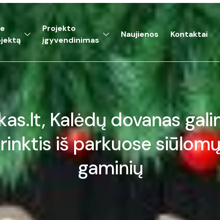
ie
Projekto
Naujienos
Kontaktai
jektą
įgyvendinimas
kas.lt, Kalėdų dovanas gal
rinktis iš parkuose siūlom
gaminių