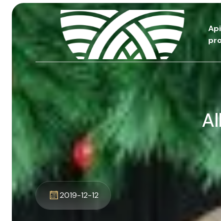
Ap
pro
Al
2019-12-12