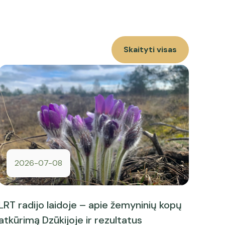
Skaityti visas
2026-07-08
LRT radijo laidoje – apie žemyninių kopų
atkūrimą Dzūkijoje ir rezultatus