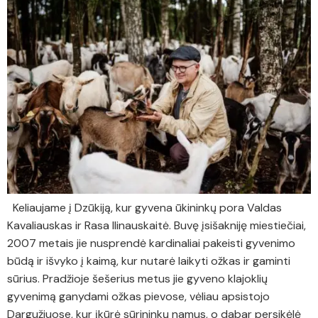
Keliaujame į Dzūkiją, kur gyvena ūkininkų pora Valdas
Kavaliauskas ir Rasa Ilinauskaitė. Buvę įsišakniję miestiečiai,
2007 metais jie nusprendė kardinaliai pakeisti gyvenimo
būdą ir išvyko į kaimą, kur nutarė laikyti ožkas ir gaminti
sūrius. Pradžioje šešerius metus jie gyveno klajoklių
gyvenimą ganydami ožkas pievose, vėliau apsistojo
Dargužiuose, kur įkūrė sūrininkų namus, o dabar persikėlė