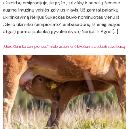
užsidirbę emigracijoje, jie grįžo į tėviškę ir senelių žemėse
augina limuzinų veislės galvijus ir avis. Už gamtai palankų
ūkininkavimą Nerijus Sukackas buvo nominuotas vienu iš
„Gero ūkininko čempionato“ ambasadorių. Iš emigracijos
atgal į gamtai palankią gyvulininkystę Nerijus ir Agnė […]
„Gero ūkininko čempionato“ finale visuomenė kviečiama atiduoti savo balsą