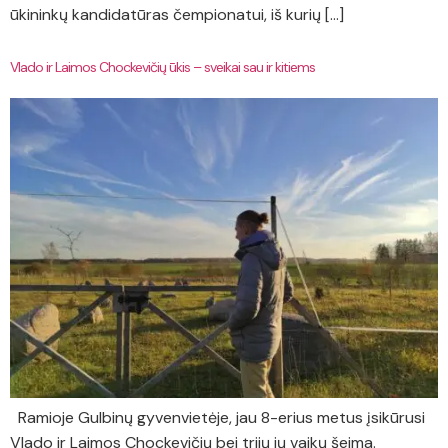
ūkininkų kandidatūras čempionatui, iš kurių […]
Vlado ir Laimos Chockevičių ūkis – sveikai sau ir kitiems
Ramioje Gulbinų gyvenvietėje, jau 8-erius metus įsikūrusi
Vlado ir Laimos Chockevičių bei trijų jų vaikų šeima.