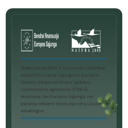
Išsakytas požiūris ir nuomonės nebūtinai
atspindi Europos Sąjungos ir Europos
klimato, infrastruktūros ir aplinkos
vykdomosios agentūros (CINEA)
nuomonę. Nei Europos Sąjunga, nei
paramą teikianti institucija nėra už juos
atsakingos.