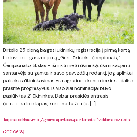
Birželio 25 dieną baigėsi ūkininkų registracija į pirmą kartą
Lietuvoje organizuojamą „Gero ūkininko čempionatą“.
Čempionato tikslas – išrinkti metų ūkininką, ūkininkaujantį
santarvėje su gamta ir savo pavyzdžių rodantį, jog aplinkai
palankus ūkininkavimas yra agrarine, ekonomine ir socialine
prasme progresyvus. Iš viso šiai nominacijai buvo
pasiūlytas 21 ūkininkas. Dabar prasidės antrasis
čempionato etapas, kurio metu žemės […]
Tarpiniai deklaravimo „Agrarinė aplinkosauga ir klimatas“ veikloms rezultatai
(2021 06 18)