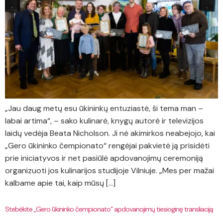
„Jau daug metų esu ūkininkų entuziastė, ši tema man –
labai artima“, – sako kulinarė, knygų autorė ir televizijos
laidų vedėja Beata Nicholson. Ji nė akimirkos neabejojo, kai
„Gero ūkininko čempionato“ rengėjai pakvietė ją prisidėti
prie iniciatyvos ir net pasiūlė apdovanojimų ceremoniją
organizuoti jos kulinarijos studijoje Vilniuje. „Mes per mažai
kalbame apie tai, kaip mūsų […]
Stebėkite „Gero ūkininko čempionato“ apdovanojimų tiesioginę transliaciją