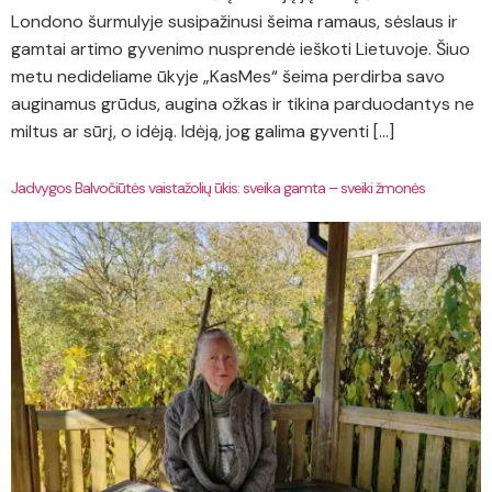
Londono šurmulyje susipažinusi šeima ramaus, sėslaus ir
gamtai artimo gyvenimo nusprendė ieškoti Lietuvoje. Šiuo
metu nedideliame ūkyje „KasMes“ šeima perdirba savo
auginamus grūdus, augina ožkas ir tikina parduodantys ne
miltus ar sūrį, o idėją. Idėją, jog galima gyventi […]
Jadvygos Balvočiūtės vaistažolių ūkis: sveika gamta – sveiki žmonės