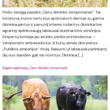
Finišo tiesiąją pasiekė „Gero ūkininko čempionatas“. Tai
iniciatyva, kurios metu bus apdovanoti darnoje su gamta
ūkininkaujantys ir pavyzdį kitiems rodantys ūkininkai bei
agrarinę aplinkosaugą labiausiai skatinančios seniūnijos.
Ekspertų komisija jau atrinko penkis pretendentus –
čempionato ambasadorius, iš kurių vienas ūkis pelnys
„Publikos simpatijos“ titulą. Balsuoti už labiausiai patinkantį
ūkį nuo šiandien gali visi norintys. Ūkininkai […]
Baigėsi registracija į „Gero ūkininko čempionatą“