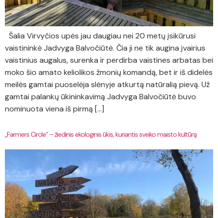
Šalia Virvyčios upės jau daugiau nei 20 metų įsikūrusi
vaistininkė Jadvyga Balvočiūtė. Čia ji ne tik augina įvairius
vaistinius augalus, surenka ir perdirba vaistines arbatas bei
moko šio amato keliolikos žmonių komandą, bet ir iš didelės
meilės gamtai puoselėja slėnyje atkurtą natūralią pievą. Už
gamtai palankų ūkininkavimą Jadvyga Balvočiūtė buvo
nominuota viena iš pirmą […]
„Farmers Circle“ – žiedinis ekologinis ūkis, kuriantis sveiko maisto kultūrą