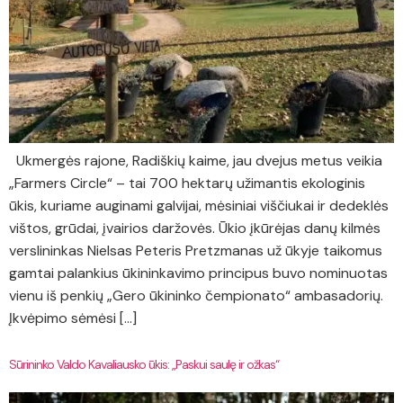
Ukmergės rajone, Radiškių kaime, jau dvejus metus veikia
„Farmers Circle“ – tai 700 hektarų užimantis ekologinis
ūkis, kuriame auginami galvijai, mėsiniai viščiukai ir dedeklės
vištos, grūdai, įvairios daržovės. Ūkio įkūrėjas danų kilmės
verslininkas Nielsas Peteris Pretzmanas už ūkyje taikomus
gamtai palankius ūkininkavimo principus buvo nominuotas
vienu iš penkių „Gero ūkininko čempionato“ ambasadorių.
Įkvėpimo sėmėsi […]
Sūrininko Valdo Kavaliausko ūkis: „Paskui saulę ir ožkas“