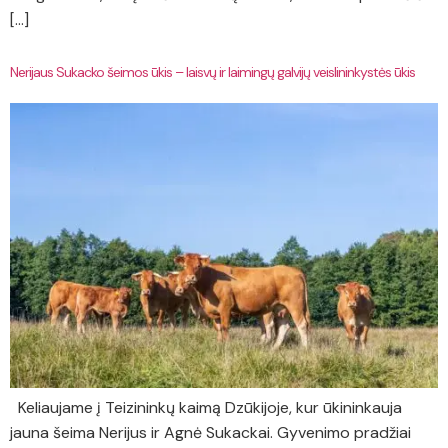
[…]
Nerijaus Sukacko šeimos ūkis – laisvų ir laimingų galvijų veislininkystės ūkis
Keliaujame į Teizininkų kaimą Dzūkijoje, kur ūkininkauja
jauna šeima Nerijus ir Agnė Sukackai. Gyvenimo pradžiai