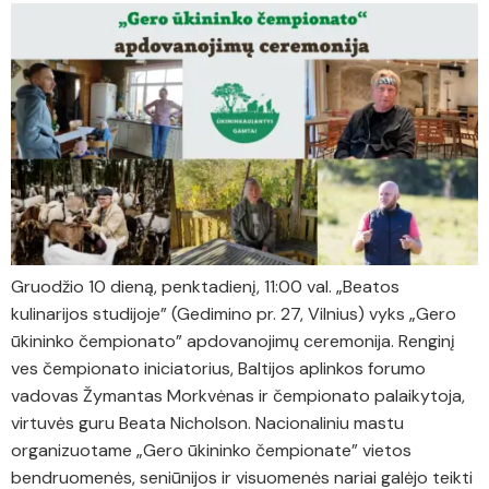
Gruodžio 10 dieną, penktadienį, 11:00 val. „Beatos
kulinarijos studijoje” (Gedimino pr. 27, Vilnius) vyks „Gero
ūkininko čempionato” apdovanojimų ceremonija. Renginį
ves čempionato iniciatorius, Baltijos aplinkos forumo
vadovas Žymantas Morkvėnas ir čempionato palaikytoja,
virtuvės guru Beata Nicholson. Nacionaliniu mastu
organizuotame „Gero ūkininko čempionate” vietos
bendruomenės, seniūnijos ir visuomenės nariai galėjo teikti