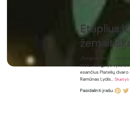
Etaplius.lt
žemaitišką
„Renginio data – ne ats
metu. Renginys vyks bet k
esančius Platelių dvaro 
Ramūnas Lydis…
Skaityti
Pasidalinti įrašu :