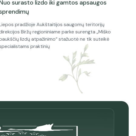
Nuo surasto lizdo iki gamtos apsaugos
sprendimų
Liepos pradžioje Aukštaitijos saugomų teritorijų
direkcijos Biržų regioniniame parke surengta „Miško
paukščių lizdų atpažinimo“ stažuotė ne tik suteikė
specialistams praktinių