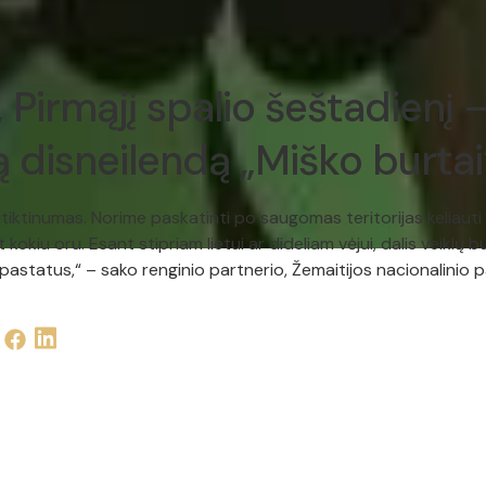
, Pirmąjį spalio šeštadienį –
 disneilendą „Miško burtai
itiktinumas. Norime paskatinti po saugomas teritorijas keliauti
okiu oru. Esant stipriam lietui ar dideliam vėjui, dalis veiklų bu
pastatus,“ – sako renginio partnerio, Žemaitijos nacionalinio p