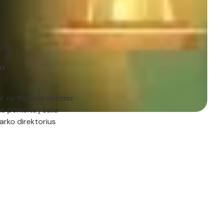
 į
“
 ir ne turizmo sezono
s perkelta į šalia
arko direktorius