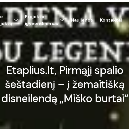
ie
Projekto
Naujienos
Kontaktai
jektą
įgyvendinimas
Etaplius.lt, Pirmąjį spalio
šeštadienį – į žemaitišką
disneilendą „Miško burtai“