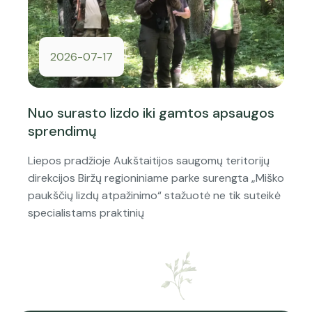
2026-07-17
Nuo surasto lizdo iki gamtos apsaugos
sprendimų
Liepos pradžioje Aukštaitijos saugomų teritorijų
direkcijos Biržų regioniniame parke surengta „Miško
paukščių lizdų atpažinimo“ stažuotė ne tik suteikė
specialistams praktinių