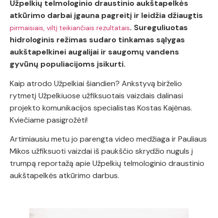
Užpelkių telmologinio draustinio aukštapelkės
atkūrimo darbai įgauna pagreitį ir leidžia džiaugtis
. Sureguliuotas
pirmaisiais, viltį teikiančiais rezultatais
hidrologinis režimas sudaro tinkamas sąlygas
aukštapelkinei augalijai ir saugomų vandens
gyvūnų populiacijoms įsikurti.
Kaip atrodo Užpelkiai šiandien? Ankstyvą birželio
rytmetį Užpelkiuose užfiksuotais vaizdais dalinasi
projekto komunikacijos specialistas Kostas Kajėnas.
Kviečiame pasigrožėti!
Artimiausiu metu jo parengta video medžiaga ir Pauliaus
Mikos užfiksuoti vaizdai iš paukščio skrydžio nuguls į
trumpą reportažą apie Užpelkių telmologinio draustinio
aukštapelkės atkūrimo darbus.