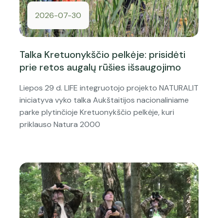
2026-07-30
Talka Kretuonykščio pelkėje: prisidėti
prie retos augalų rūšies išsaugojimo
Liepos 29 d. LIFE integruotojo projekto NATURALIT
iniciatyva vyko talka Aukštaitijos nacionaliniame
parke plytinčioje Kretuonykščio pelkėje, kuri
priklauso Natura 2000