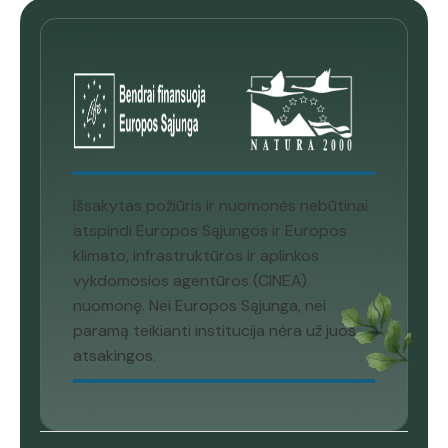
Išsakytas požiūris ir nuomonės nebūtinai
atspindi Europos Sąjungos ir Europos
klimato, infrastruktūros ir aplinkos
vykdomosios agentūros (CINEA)
nuomonę. Nei Europos Sąjunga, nei
paramą teikianti institucija nėra už juos
atsakingos.