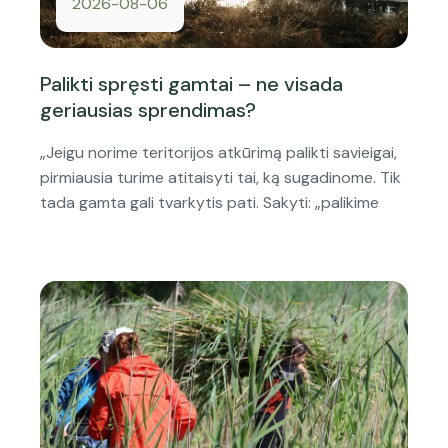
2026-08-06
Palikti spręsti gamtai – ne visada
geriausias sprendimas?
„Jeigu norime teritorijos atkūrimą palikti savieigai,
pirmiausia turime atitaisyti tai, ką sugadinome. Tik
tada gamta gali tvarkytis pati. Sakyti: „palikime