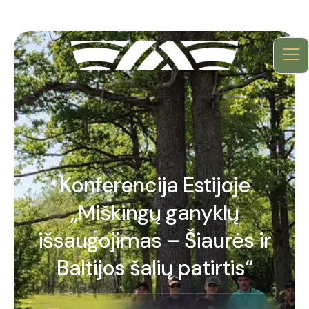
Konferencija Estijoje
„Miškingų ganyklų
išsaugojimas – Šiaurės ir
Baltijos šalių patirtis“