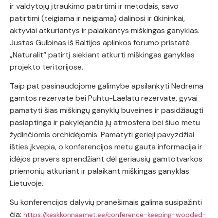
ir valdytojų įtraukimo patirtimi ir metodais, savo
patirtimi (teigiama ir neigiama) dalinosi ir ūkininkai,
aktyviai atkuriantys ir palaikantys miškingas ganyklas.
Justas Gulbinas iš Baltijos aplinkos forumo pristatė
„Naturalit“ patirtį siekiant atkurti miškingas ganyklas
projekto teritorijose.
Taip pat pasinaudojome galimybe apsilankyti Nedrema
gamtos rezervate bei Puhtu-Laelatu rezervate, gyvai
pamatyti šias miškingų ganyklų buveines ir pasidžiaugti
paslaptinga ir pakylėjančia jų atmosfera bei šiuo metu
žydinčiomis orchidėjomis. Pamatyti gerieji pavyzdžiai
išties įkvepia, o konferencijos metu gauta informacija ir
idėjos pravers sprendžiant dėl geriausių gamtotvarkos
priemonių atkuriant ir palaikant miškingas ganyklas
Lietuvoje.
Su konferencijos dalyvių pranešimais galima susipažinti
čia:
https://keskkonnaamet.ee/conference-keeping-wooded-