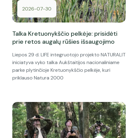
2026-07-30
Talka Kretuonykščio pelkėje: prisidėti
prie retos augalų rūšies išsaugojimo
Liepos 29 d. LIFE integruotojo projekto NATURALIT
iniciatyva vyko talka Aukštaitijos nacionaliniame
parke plytinčioje Kretuonykščio pelkėje, kuri
priklauso Natura 2000