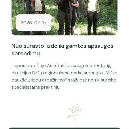
2026-07-17
Nuo surasto lizdo iki gamtos apsaugos
sprendimų
Liepos pradžioje Aukštaitijos saugomų teritorijų
direkcijos Biržų regioniniame parke surengta „Miško
paukščių lizdų atpažinimo“ stažuotė ne tik suteikė
specialistams praktinių