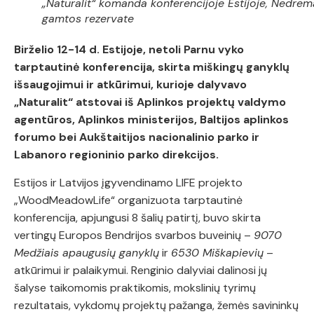
„Naturalit“ komanda konferencijoje Estijoje, Nedrem
gamtos rezervate
Birželio 12-14 d. Estijoje, netoli Parnu vyko
tarptautinė konferencija, skirta miškingų ganyklų
išsaugojimui ir atkūrimui, kurioje dalyvavo
„Naturalit“ atstovai iš Aplinkos projektų valdymo
agentūros, Aplinkos ministerijos, Baltijos aplinkos
forumo bei Aukštaitijos nacionalinio parko ir
Labanoro regioninio parko direkcijos.
Estijos ir Latvijos įgyvendinamo LIFE projekto
„WoodMeadowLife“ organizuota tarptautinė
konferencija, apjungusi 8 šalių patirtį, buvo skirta
vertingų Europos Bendrijos svarbos buveinių –
9070
Medžiais apaugusių ganyklų
ir
6530 Miškapievių
–
atkūrimui ir palaikymui. Renginio dalyviai dalinosi jų
šalyse taikomomis praktikomis, mokslinių tyrimų
rezultatais, vykdomų projektų pažanga, žemės savininkų