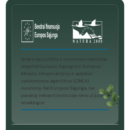
Išsakytas požiūris ir nuomonės nebūtinai
atspindi Europos Sąjungos ir Europos
klimato, infrastruktūros ir aplinkos
vykdomosios agentūros (CINEA)
nuomonę. Nei Europos Sąjunga, nei
paramą teikianti institucija nėra už juos
atsakingos.