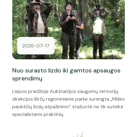
2026-07-17
Nuo surasto lizdo iki gamtos apsaugos
sprendimų
Liepos pradžioje Aukštaitijos saugomų teritorijų
direkcijos Biržų regioniniame parke surengta „Miško
paukščių lizdų atpažinimo“ stažuotė ne tik suteikė
specialistams praktinių