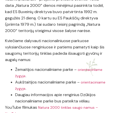
data „Natura 2000” dienos minėjimui pasirinkta todėl,
kad ES Buveinių direktyva buvo patvirtinta 1992 m.
gegužės 21 dieną. O kartu su ES Paukščių direktyva
(priimta 1979 m.) tai sudaro teisinį pagrindą „Natura
2000“ teritorijų steigimui visose šalyse narėse.
Kviečiame dalyvauti nacionaliniuose parkuose
vyksiančiuose renginiuose ir patiems pamatyti kaip šis
saugomų teritorijų tinklas padeda išsaugoti gyvūnų ir
augalų namus:
Žemaitijos nacionaliniame parke –
orientaciniame
.
žygyje
Aukštaitijos nacionaliniame parke –
orientaciniame
.
žygyje
Daugiau informacijos apie renginius Dzūkijos
nacionaliniame parke bus pateikta vėliau.
YouTube filmukas
Natura 2000 tinklas saugo namus –