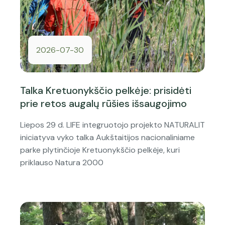
2026-07-30
Talka Kretuonykščio pelkėje: prisidėti
prie retos augalų rūšies išsaugojimo
Liepos 29 d. LIFE integruotojo projekto NATURALIT
iniciatyva vyko talka Aukštaitijos nacionaliniame
parke plytinčioje Kretuonykščio pelkėje, kuri
priklauso Natura 2000