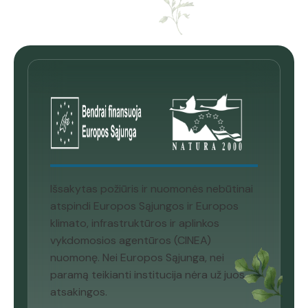
Išsakytas požiūris ir nuomonės nebūtinai
atspindi Europos Sąjungos ir Europos
klimato, infrastruktūros ir aplinkos
vykdomosios agentūros (CINEA)
nuomonę. Nei Europos Sąjunga, nei
paramą teikianti institucija nėra už juos
atsakingos.