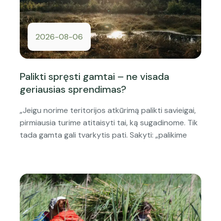
2026-08-06
Palikti spręsti gamtai – ne visada
geriausias sprendimas?
„Jeigu norime teritorijos atkūrimą palikti savieigai,
pirmiausia turime atitaisyti tai, ką sugadinome. Tik
tada gamta gali tvarkytis pati. Sakyti: „palikime