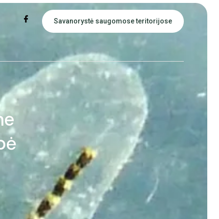
Savanorystė saugomose teritorijose
me
bė