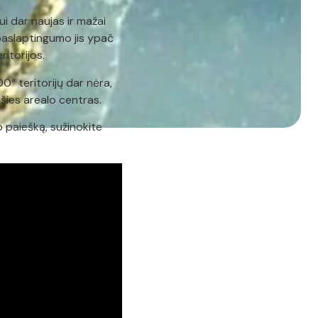
 dar naujas ir mažai
 paslaptingumo jis ypač
itorijos.
0“ teritorijų dar nėra,
ūšies arealo centras.
o paiešką, sužinokite