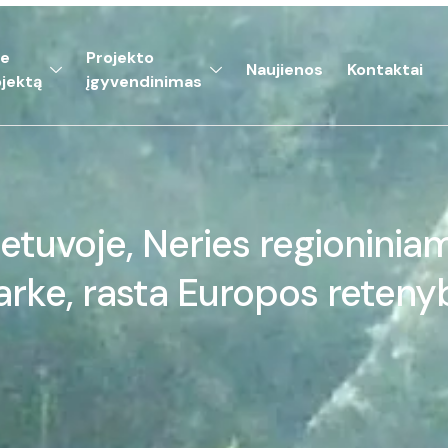
ie
Projekto
Naujienos
Kontaktai
jektą
įgyvendinimas
ietuvoje, Neries regioninia
arke, rasta Europos reteny