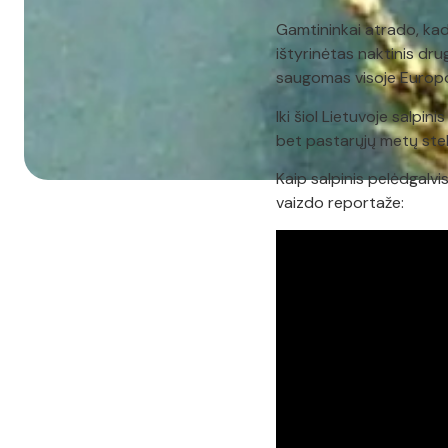
Gamtininkai atrado, kad
ištyrinėtas naktinis dru
saugomas visoje Europos
Iki šiol Lietuvoje salpi
bet pastarųjų metų stebė
Kaip salpinis pelėdgalvi
vaizdo reportaže: