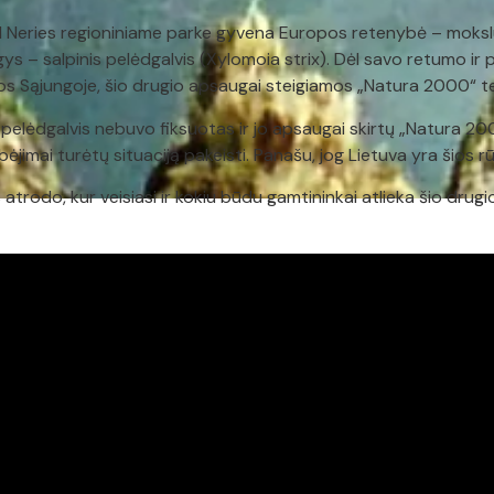
 Neries regioniniame parke gyvena Europos retenybė – mokslui
gys – salpinis pelėdgalvis (Xylomoia strix). Dėl savo retumo ir
 Sąjungoje, šio drugio apsaugai steigiamos „Natura 2000“ ter
nis pelėdgalvis nebuvo fiksuotas ir jo apsaugai skirtų „Natura 200
jimai turėtų situaciją pakeisti. Panašu, jog Lietuva yra šios r
s atrodo, kur veisiasi ir kokiu būdu gamtininkai atlieka šio drugi