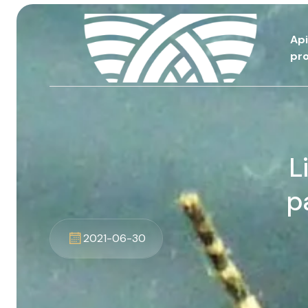
Ap
pro
L
p
2021-06-30