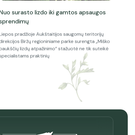
Nuo surasto lizdo iki gamtos apsaugos
sprendimų
Liepos pradžioje Aukštaitijos saugomų teritorijų
direkcijos Biržų regioniniame parke surengta „Miško
paukščių lizdų atpažinimo“ stažuotė ne tik suteikė
specialistams praktinių