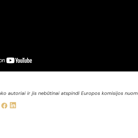
ako autoriai ir jis nebūtinai atspindi Europos komisijos nuo