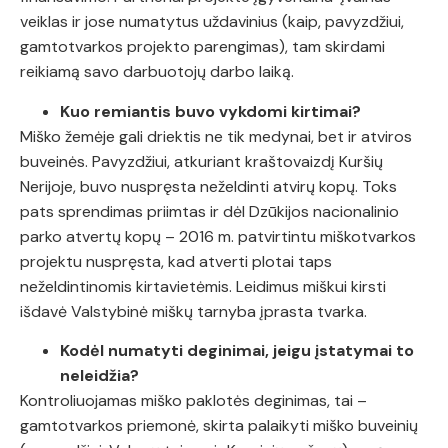
veiklas ir jose numatytus uždavinius (kaip, pavyzdžiui,
gamtotvarkos projekto parengimas), tam skirdami
reikiamą savo darbuotojų darbo laiką.
Kuo remiantis buvo vykdomi kirtimai?
Miško žemėje gali driektis ne tik medynai, bet ir atviros
buveinės. Pavyzdžiui, atkuriant kraštovaizdį Kuršių
Nerijoje, buvo nuspręsta neželdinti atvirų kopų. Toks
pats sprendimas priimtas ir dėl Dzūkijos nacionalinio
parko atvertų kopų – 2016 m. patvirtintu miškotvarkos
projektu nuspręsta, kad atverti plotai taps
neželdintinomis kirtavietėmis. Leidimus miškui kirsti
išdavė Valstybinė miškų tarnyba įprasta tvarka.
Kodėl numatyti deginimai, jeigu įstatymai to
neleidžia?
Kontroliuojamas miško paklotės deginimas, tai –
gamtotvarkos priemonė
, skirta palaikyti miško buveinių