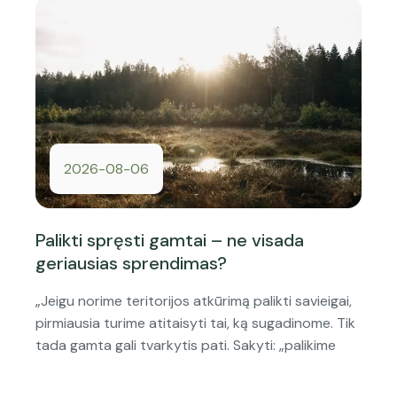
2026-08-06
Palikti spręsti gamtai – ne visada
geriausias sprendimas?
„Jeigu norime teritorijos atkūrimą palikti savieigai,
pirmiausia turime atitaisyti tai, ką sugadinome. Tik
tada gamta gali tvarkytis pati. Sakyti: „palikime