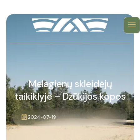
Melagienų skleidėjų
taikiklyje – Dzūkijos kopos
2024-07-19