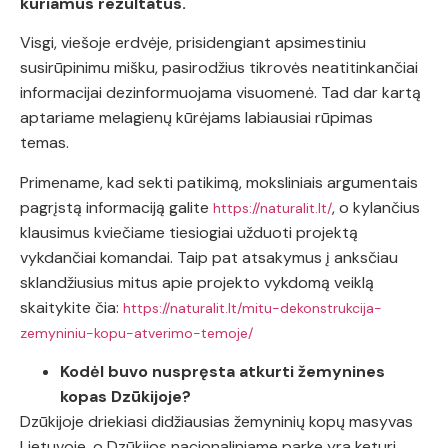
kuriamus rezultatus.
Visgi, viešoje erdvėje, prisidengiant apsimestiniu
susirūpinimu mišku, pasirodžius tikrovės neatitinkančiai
informacijai dezinformuojama visuomenė. Tad dar kartą
aptariame melagienų kūrėjams labiausiai rūpimas
temas.
Primename, kad sekti patikimą, moksliniais argumentais
pagrįstą informaciją galite
, o kylančius
https://naturalit.lt/
klausimus kviečiame tiesiogiai užduoti projektą
vykdančiai komandai. Taip pat atsakymus į anksčiau
sklandžiusius mitus apie projekto vykdomą veiklą
skaitykite čia:
https://naturalit.lt/mitu-dekonstrukcija-
zemyniniu-kopu-atverimo-temoje/
Kodėl buvo nuspręsta atkurti žemynines
kopas Dzūkijoje?
Dzūkijoje driekiasi didžiausias žemyninių kopų masyvas
Lietuvoje, o Dzūkijos nacionaliniame parke yra keturi