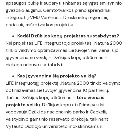
apsaugos būklę ir sudaryti tinkamas sąlygas smiltyninio
gvazdiko augimui. Gamtotvarkos plano sprendiniai
integruoti į VMU Varėnos ir Druskininkų regioninių
padalinių miškotvarkos projektus.
Kodėl Dzūkijos kopų projektas sustabdytas?
Nei projektas LIFE integruotojo projektas „Natura 2000
tinklo valdymo optimizavimas Lietuvoje“, nei viena iš jo
įgyvendinamų veiklų – Dzūkijos kopų atkūrimas –
niekada nebuvo sustabdyti.
Kas įgyvendina šią projekto veiklą?
LIFE integruotąjį projektą „Natura 2000 tinklo valdymo
optimizavimas Lietuvoje“ įgyvendina 10 partnerių.
Tačiau Dzūkijos kopų atkūrimas –
tėra viena iš
projekto veiklų
.
Dzūkijos kopų atkūrimo veiklai
vadovauja Dzūkijos nacionalinio parko ir Čepkelių
valstybinio gamtinio rezervato direkcija, talkinant
Vytauto Didžiojo universiteto mokslininkams ir