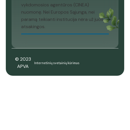
vykdomosios agentūros (CINEA)
nuomonę. Nei Europos Sąjunga, nei
paramą teikianti institucija nėra už juos
atsakingos.
© 2023
Internetinių svetainių kūrimas
APVA