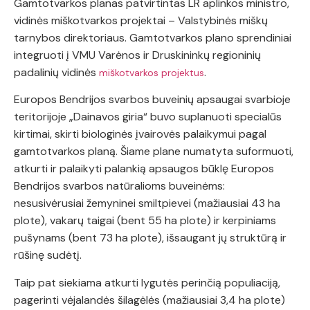
Gamtotvarkos planas patvirtintas LR aplinkos ministro,
vidinės miškotvarkos projektai – Valstybinės miškų
tarnybos direktoriaus. Gamtotvarkos plano sprendiniai
integruoti į VMU Varėnos ir Druskininkų regioninių
padalinių vidinės
.
miškotvarkos projektus
Europos Bendrijos svarbos buveinių apsaugai svarbioje
teritorijoje „Dainavos giria“ buvo suplanuoti specialūs
kirtimai, skirti biologinės įvairovės palaikymui pagal
gamtotvarkos planą. Šiame plane numatyta suformuoti,
atkurti ir palaikyti palankią apsaugos būklę Europos
Bendrijos svarbos natūralioms buveinėms:
nesusivėrusiai žemyninei smiltpievei (mažiausiai 43 ha
plote), vakarų taigai (bent 55 ha plote) ir kerpiniams
pušynams (bent 73 ha plote), išsaugant jų struktūrą ir
rūšinę sudėtį.
Taip pat siekiama atkurti lygutės perinčią populiaciją,
pagerinti vėjalandės šilagėlės (mažiausiai 3,4 ha plote)