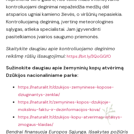
kontroliuojami deginimai nepažeidžia medžių dėl
atsparios ugniai kamieno žievės, o viršūnių nepasiekia.
Kontroliuojamą deginimą, įvertinę meteorologines
sąlygas, atlieka specialistai. Jam įgyvendinti
pasitelkiamos įvairios saugumo priemonės.
Skaitykite daugiau apie kontroliuojamo deginimo
reikšmę rūšių išsaugojimui:
https://bit.ly/3QoGGfO
Sužinokite daugiau apie žemyninių kopų atvėrimą
Dzūkijos nacionaliniame parke:
https://naturalit.lt/dzukijos-zemyninese-kopose-
dziuginantys-zenklai/
https://naturalit.lt/zemynines-kopos-dzukijoje-
moksliniu-faktu-ir-dezinformacijos-kova/
https://naturalit.lt/dzukijos-kopu-atverimas-istaisys-
zmogaus-klaidas/
Bendrai finansuoja Europos Sąjunga. Išsakytas požiūris