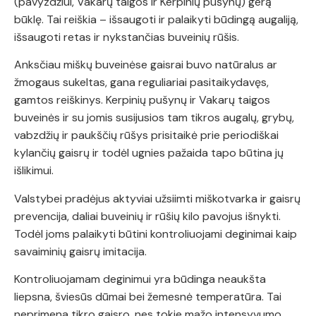
(pavyzdžiui, Vakarų taigos ir Kerpinių pušynų) gerą
būklę. Tai reiškia – išsaugoti ir palaikyti būdingą augaliją,
išsaugoti retas ir nykstančias buveinių rūšis.
Anksčiau miškų buveinėse gaisrai buvo natūralus ar
žmogaus sukeltas, gana reguliariai pasitaikydavęs,
gamtos reiškinys. Kerpinių pušynų ir Vakarų taigos
buveinės ir su jomis susijusios tam tikros augalų, grybų,
vabzdžių ir paukščių rūšys prisitaikė prie periodiškai
kylančių gaisrų ir todėl ugnies pažaida tapo būtina jų
išlikimui.
Valstybei pradėjus aktyviai užsiimti miškotvarka ir gaisrų
prevencija, daliai buveinių ir rūšių kilo pavojus išnykti.
Todėl joms palaikyti būtini kontroliuojami deginimai kaip
savaiminių gaisrų imitacija.
Kontroliuojamam deginimui yra būdinga neaukšta
liepsna, šviesūs dūmai bei žemesnė temperatūra. Tai
neprimena tikro gaisro, nes tokie mažo intensyvumo