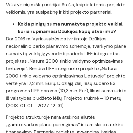
Valstybinių miškų urėdijai.
Su šia, kaip ir kitomis projekto
veiklomis, yra susipažinę ir kiti projekto partneriai.
Kokia pinigų suma numatyta projekto veiklai,
kuria rūpinamasi Dzūkijos kopų atvėrimu?
Dar 2016 m. Vyriausybės patvirtintoje Dzūkijos
nacionalinio parko planavimo schemoje, tvarkymo plane
numatytą veiklą įgyvendinti padeda LIFE integruotas
projektas „Natura 2000 tinklo valdymo optimizavimas
Lietuvoje“. Bendra LIFE integruoto projekto „Natura
2000 tinklo valdymo optimizavimas Lietuvoje“ projekto
vertė yra 17,2 mln. Eurų. Didžiąją dalį lėšų sudaro ES
programos LIFE parama (10,3 mln. Eur), likusi suma skirta
iš valstybės biudžeto lėšų. Projekto trukmė – 10 metų
(2018-01-01 – 2027-12-31).
Projekto struktūroje nėra atskiros eilutės
„gamtotvarkos plano parengimas“ ir tam skirto atskiro
finansavimo. Partneriai projekte įgyvendina įvairias