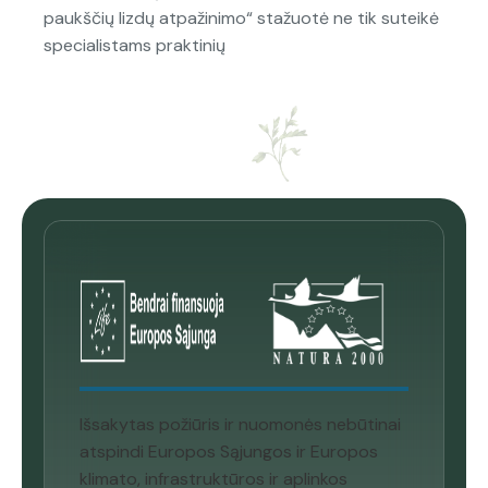
paukščių lizdų atpažinimo“ stažuotė ne tik suteikė
specialistams praktinių
Išsakytas požiūris ir nuomonės nebūtinai
atspindi Europos Sąjungos ir Europos
klimato, infrastruktūros ir aplinkos