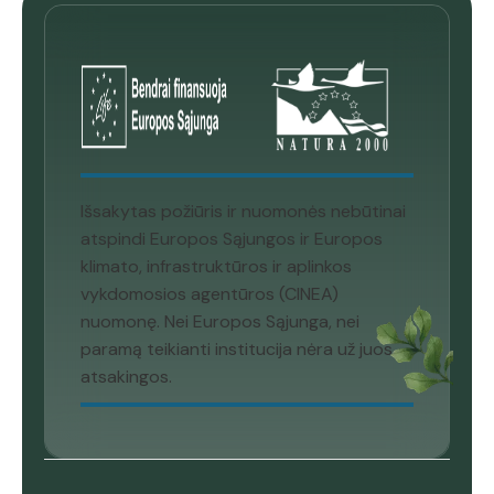
Išsakytas požiūris ir nuomonės nebūtinai
atspindi Europos Sąjungos ir Europos
klimato, infrastruktūros ir aplinkos
vykdomosios agentūros (CINEA)
nuomonę. Nei Europos Sąjunga, nei
paramą teikianti institucija nėra už juos
atsakingos.