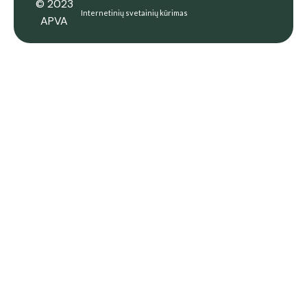
© 2023
Internetinių svetainių kūrimas
APVA