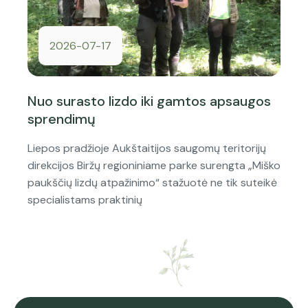
2026-07-17
Nuo surasto lizdo iki gamtos apsaugos
sprendimų
Liepos pradžioje Aukštaitijos saugomų teritorijų
direkcijos Biržų regioniniame parke surengta „Miško
paukščių lizdų atpažinimo“ stažuotė ne tik suteikė
specialistams praktinių