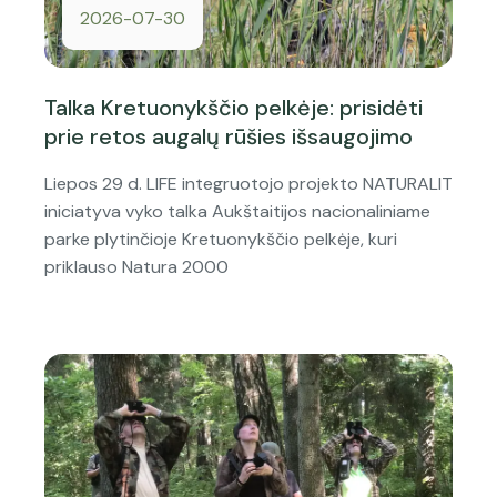
2026-07-30
Talka Kretuonykščio pelkėje: prisidėti
prie retos augalų rūšies išsaugojimo
Liepos 29 d. LIFE integruotojo projekto NATURALIT
iniciatyva vyko talka Aukštaitijos nacionaliniame
parke plytinčioje Kretuonykščio pelkėje, kuri
priklauso Natura 2000