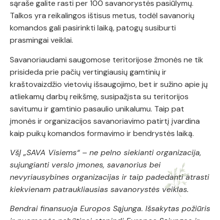
sąraše galite rasti per 100 savanorystės pasiūlymų.
Talkos yra reikalingos ištisus metus, todėl savanorių
komandos gali pasirinkti laiką, patogų susiburti
prasmingai veiklai.
Savanoriaudami saugomose teritorijose žmonės ne tik
prisideda prie pačių vertingiausių gamtinių ir
kraštovaizdžio vietovių išsaugojimo, bet ir sužino apie jų
atliekamų darbų reikšmę, susipažįsta su teritorijos
savitumu ir gamtinio pasaulio unikalumu. Taip pat
įmonės ir organizacijos savanoriavimo patirtį įvardina
kaip puikų komandos formavimo ir bendrystės laiką.
VšĮ „SAVA Visiems“ – ne pelno siekianti organizacija,
sujungianti verslo įmones, savanorius bei
nevyriausybines organizacijas ir taip padedanti atrasti
kiekvienam patraukliausias savanorystės veiklas.
Bendrai finansuoja Europos Sąjunga. Išsakytas požiūris