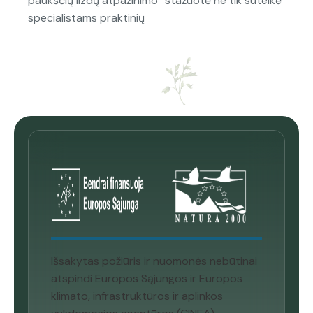
paukščių lizdų atpažinimo“ stažuotė ne tik suteikė
specialistams praktinių
Išsakytas požiūris ir nuomonės nebūtinai
atspindi Europos Sąjungos ir Europos
klimato, infrastruktūros ir aplinkos