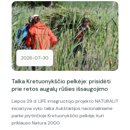
2026-07-30
Talka Kretuonykščio pelkėje: prisidėti
prie retos augalų rūšies išsaugojimo
Liepos 29 d. LIFE integruotojo projekto NATURALIT
iniciatyva vyko talka Aukštaitijos nacionaliniame
parke plytinčioje Kretuonykščio pelkėje, kuri
priklauso Natura 2000