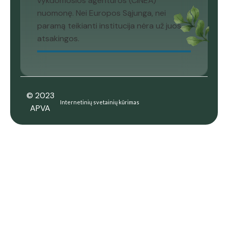
vykdomosios agentūros (CINEA)
nuomonę. Nei Europos Sąjunga, nei
paramą teikianti institucija nėra už juos
atsakingos.
© 2023
Internetinių svetainių kūrimas
APVA