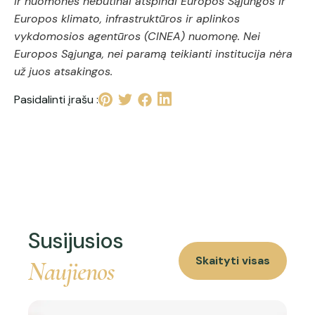
ir nuomonės nebūtinai atspindi Europos Sąjungos ir
Europos klimato, infrastruktūros ir aplinkos
vykdomosios agentūros (CINEA) nuomonę. Nei
Europos Sąjunga, nei paramą teikianti institucija nėra
už juos atsakingos.
Pasidalinti įrašu :
Susijusios
Skaityti visas
Naujienos