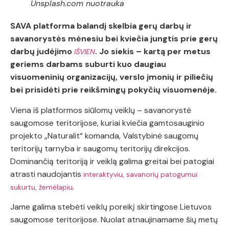
Unsplash.com nuotrauka
SAVA platforma balandį skelbia gerų darbų ir
savanorystės mėnesiu bei kviečia jungtis prie gerų
darbų judėjimo
. Jo siekis – kartą per metus
IŠVIEN
geriems darbams suburti kuo daugiau
visuomeninių organizacijų, verslo įmonių ir piliečių
bei prisidėti prie reikšmingų pokyčių visuomenėje.
Viena iš platformos siūlomų veiklų – savanorystė
saugomose teritorijose, kuriai kviečia gamtosauginio
projekto „Naturalit“ komanda, Valstybinė saugomų
teritorijų tarnyba ir saugomų teritorijų direkcijos.
Dominančią teritoriją ir veiklą galima greitai bei patogiai
atrasti naudojantis
interaktyviu, savanorių patogumui
.
sukurtu, žemėlapiu
Jame galima stebėti veiklų poreikį skirtingose Lietuvos
saugomose teritorijose. Nuolat atnaujinamame šių metų