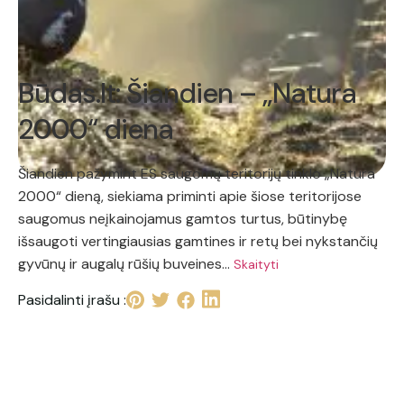
Būdas.lt: Šiandien – „Natura
2000“ diena
Šiandien pažymint ES saugomų teritorijų tinklo „Natura
2000“ dieną, siekiama priminti apie šiose teritorijose
saugomus neįkainojamus gamtos turtus, būtinybę
išsaugoti vertingiausias gamtines ir retų bei nykstančių
gyvūnų ir augalų rūšių buveines…
Skaityti
Pasidalinti įrašu :