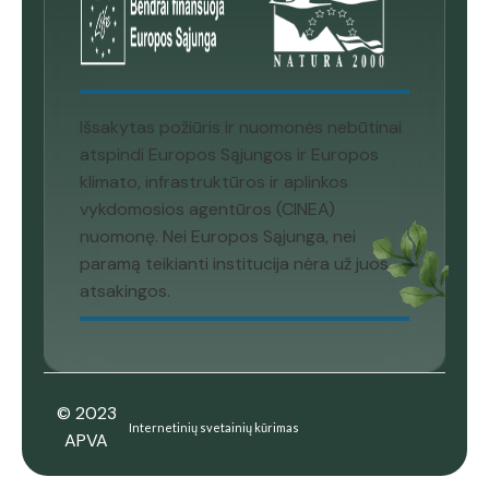
Išsakytas požiūris ir nuomonės nebūtinai
atspindi Europos Sąjungos ir Europos
klimato, infrastruktūros ir aplinkos
vykdomosios agentūros (CINEA)
nuomonę. Nei Europos Sąjunga, nei
paramą teikianti institucija nėra už juos
atsakingos.
© 2023
Internetinių svetainių kūrimas
APVA