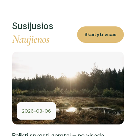
Susijusios
Skaityti visas
Naujienos
2026-08-06
Palikti spręsti gamtai – ne visada