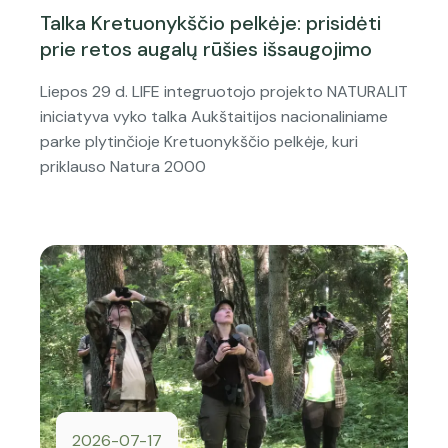
Talka Kretuonykščio pelkėje: prisidėti
prie retos augalų rūšies išsaugojimo
Liepos 29 d. LIFE integruotojo projekto NATURALIT
iniciatyva vyko talka Aukštaitijos nacionaliniame
parke plytinčioje Kretuonykščio pelkėje, kuri
priklauso Natura 2000
2026-07-17