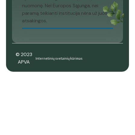
nuomonę. Nei Europos Sąjunga, nei
paramą teikianti institucija nėra už juos
atsakingos.
© 2023
Internetinių svetainių kūrimas
APVA