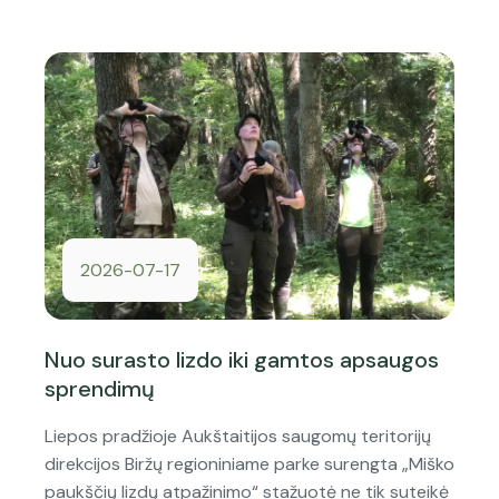
2026-07-17
Nuo surasto lizdo iki gamtos apsaugos
sprendimų
Liepos pradžioje Aukštaitijos saugomų teritorijų
direkcijos Biržų regioniniame parke surengta „Miško
paukščių lizdų atpažinimo“ stažuotė ne tik suteikė