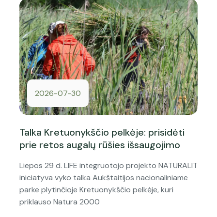
2026-07-30
Talka Kretuonykščio pelkėje: prisidėti
prie retos augalų rūšies išsaugojimo
Liepos 29 d. LIFE integruotojo projekto NATURALIT
iniciatyva vyko talka Aukštaitijos nacionaliniame
parke plytinčioje Kretuonykščio pelkėje, kuri
priklauso Natura 2000