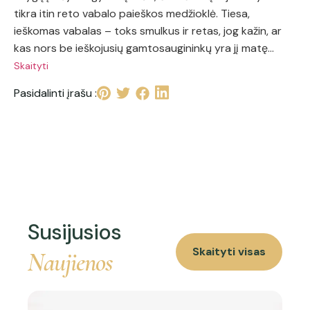
tikra itin reto vabalo paieškos medžioklė. Tiesa,
ieškomas vabalas – toks smulkus ir retas, jog kažin, ar
kas nors be ieškojusių gamtosaugininkų yra jį matę…
Skaityti
Pasidalinti įrašu :
Susijusios
Skaityti visas
Naujienos