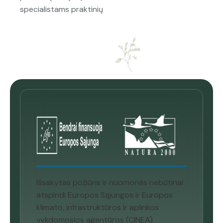
specialistams praktinių
Išsakytas požiūris ir nuomonės nebūtinai
atspindi Europos Sąjungos ir Europos
klimato, infrastruktūros ir aplinkos
vykdomosios agentūros (CINEA)