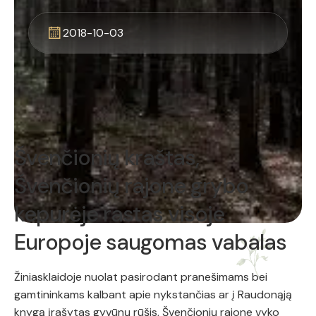
2018-10-03
Švenčionių kraštas,
Švenčionių rajone grybo
kepurėje rastas visoje
Europoje saugomas vabalas
Žiniasklaidoje nuolat pasirodant pranešimams bei
gamtininkams kalbant apie nykstančias ar į Raudonąją
knygą įrašytas gyvūnų rūšis, Švenčionių rajone vyko