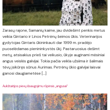
Zarasų rajone, Samanių kaime, jau dvidešimt penkis metus
veikia Gintario ir Linos Petrėnų šeimos ūkis. Veterinarijos
gydytojas Gintaris ūkininkauti dar 1999 m. pradėjo
puoselėdamas pienininkystės ūkį. Pastaruosius dešimt
metų, atsisakius prieš tai veikusio, ūkyje auginami mėsiniai
angus veislės galvijai. Tokia pačia veikla užsiima ir šalimais
tėvų įsikūręs sūnus Aurimas. Petrėnų ūkio galvijai laisvai
ganosi daugiametėse […]
Aukštaitijos pievų išsaugojimu rūpinsis „angusai“