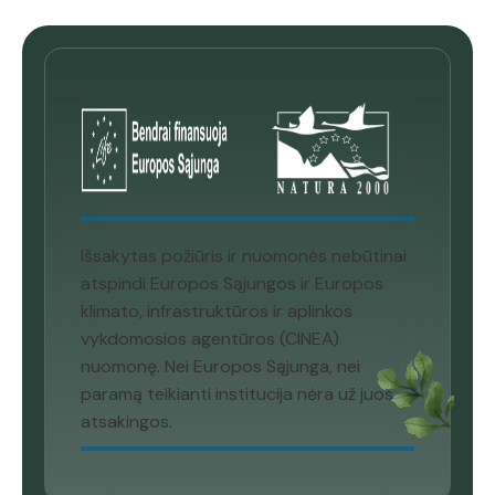
Išsakytas požiūris ir nuomonės nebūtinai
atspindi Europos Sąjungos ir Europos
klimato, infrastruktūros ir aplinkos
vykdomosios agentūros (CINEA)
nuomonę. Nei Europos Sąjunga, nei
paramą teikianti institucija nėra už juos
atsakingos.