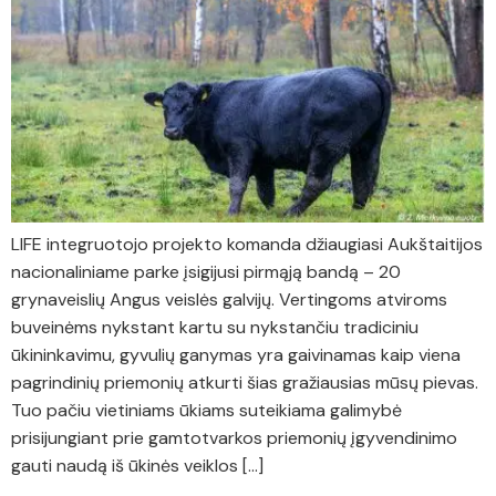
LIFE integruotojo projekto komanda džiaugiasi Aukštaitijos
nacionaliniame parke įsigijusi pirmąją bandą – 20
grynaveislių Angus veislės galvijų. Vertingoms atviroms
buveinėms nykstant kartu su nykstančiu tradiciniu
ūkininkavimu, gyvulių ganymas yra gaivinamas kaip viena
pagrindinių priemonių atkurti šias gražiausias mūsų pievas.
Tuo pačiu vietiniams ūkiams suteikiama galimybė
prisijungiant prie gamtotvarkos priemonių įgyvendinimo
gauti naudą iš ūkinės veiklos […]