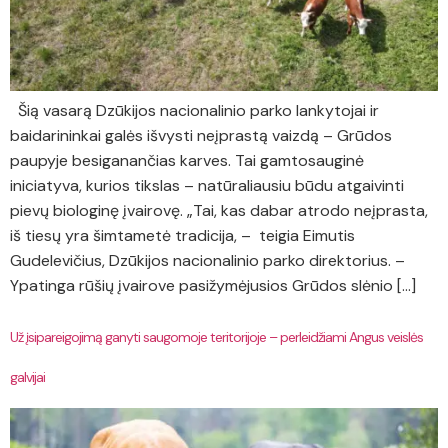
Šią vasarą Dzūkijos nacionalinio parko lankytojai ir
baidarininkai galės išvysti neįprastą vaizdą – Grūdos
paupyje besiganančias karves. Tai gamtosauginė
iniciatyva, kurios tikslas – natūraliausiu būdu atgaivinti
pievų biologinę įvairovę. „Tai, kas dabar atrodo neįprasta,
iš tiesų yra šimtametė tradicija, – teigia Eimutis
Gudelevičius, Dzūkijos nacionalinio parko direktorius. –
Ypatinga rūšių įvairove pasižymėjusios Grūdos slėnio […]
Už įsipareigojimą ganyti saugomoje teritorijoje – perleidžiami Angus veislės
galvijai