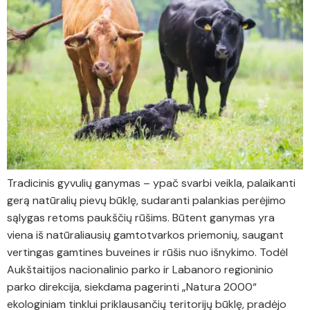
Tradicinis gyvulių ganymas – ypač svarbi veikla, palaikanti
gerą natūralių pievų būklę, sudaranti palankias perėjimo
sąlygas retoms paukščių rūšims. Būtent ganymas yra
viena iš natūraliausių gamtotvarkos priemonių, saugant
vertingas gamtines buveines ir rūšis nuo išnykimo. Todėl
Aukštaitijos nacionalinio parko ir Labanoro regioninio
parko direkcija, siekdama pagerinti „Natura 2000“
ekologiniam tinklui priklausančių teritorijų būklę, pradėjo