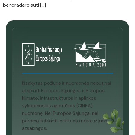
bendradarbiauti […]
Išsakytas požiūris ir nuomonės nebūtinai
atspindi Europos Sąjungos ir Europos
klimato, infrastruktūros ir aplinkos
vykdomosios agentūros (CINEA)
nuomonę. Nei Europos Sąjunga, nei
paramą teikianti institucija nėra už juos
atsakingos.