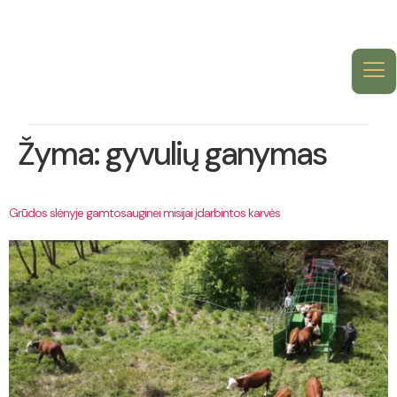
Žyma:
gyvulių ganymas
Grūdos slėnyje gamtosauginei misijai įdarbintos karvės