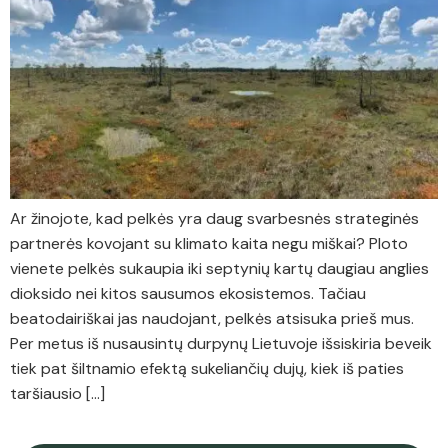
Ar žinojote, kad pelkės yra daug svarbesnės strateginės
partnerės kovojant su klimato kaita negu miškai? Ploto
vienete pelkės sukaupia iki septynių kartų daugiau anglies
dioksido nei kitos sausumos ekosistemos. Tačiau
beatodairiškai jas naudojant, pelkės atsisuka prieš mus.
Per metus iš nusausintų durpynų Lietuvoje išsiskiria beveik
tiek pat šiltnamio efektą sukeliančių dujų, kiek iš paties
taršiausio […]