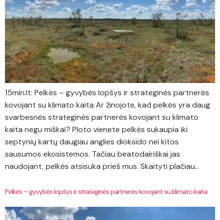
15min.lt: Pelkės – gyvybės lopšys ir strateginės partnerės
kovojant su klimato kaita Ar žinojote, kad pelkės yra daug
svarbesnės strateginės partnerės kovojant su klimato
kaita negu miškai? Ploto vienete pelkės sukaupia iki
septynių kartų daugiau anglies dioksido nei kitos
sausumos ekosistemos. Tačiau beatodairiškai jas
naudojant, pelkės atsisuka prieš mus. Skaityti plačiau…
Pelkės – gyvybės lopšys ir strateginės partnerės kovojant su klimato kaita