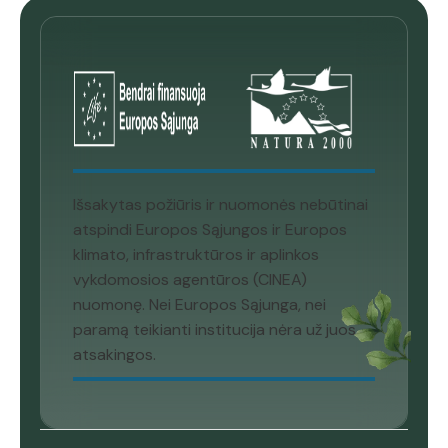
Išsakytas požiūris ir nuomonės nebūtinai
atspindi Europos Sąjungos ir Europos
klimato, infrastruktūros ir aplinkos
vykdomosios agentūros (CINEA)
nuomonę. Nei Europos Sąjunga, nei
paramą teikianti institucija nėra už juos
atsakingos.