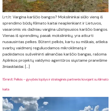
Lrt.lt: Vargina karščio bangos? Mokslininkai siūlo vieną iš
sprendimo būdų Klimato kaitai neaplenkiant ir Lietuvos,
vasaromis vis dažniau vargina užsitęsusios karščio bangos.
Vienas iš sprendimų, pasak mokslininkų, yra atkurti
nusausintas pelkes. Būtent pelkės, kartu su miškais, atlieka
svarbų vaidmenį reguliuodamos mikroklimatą ir
padėdamos sušvelninti alinančias karščio bangas, rašoma
Aplinkos projektų valdymo agentūros siųstame pranešime
žiniasklaidai. […]
15min.lt: Pelkės – gyvybės lopšys ir strateginės partnerės kovojant su klimato
kaita